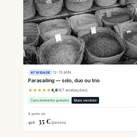
12-15 MIN
ATIVIDADE
Parasailing — solo, duo ou trio
★★★★★
4,8
(67 avaliações)
Cancelamento gratuito
Mais vendido
A partir de
35 €
45 €
/pessoa