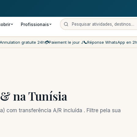
Pagamento no dia
Preços mais baixos do mercado
Atendimento ao
obrir
Profissionais
Annulation gratuite 24h
💳
Paiement le jour J
📞
Réponse WhatsApp en 2
 & na Tunísia
) com transferência A/R incluída . Filtre pela sua