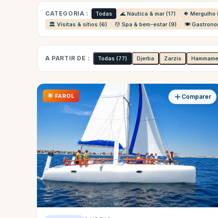
CATEGORIA :
Todas
🌊 Náutica & mar (17)
🐠 Mergulho 
🏛️ Visitas & sítios (6)
💆 Spa & bem-estar (9)
🍽️ Gastrono
A PARTIR DE :
Todas
(77)
Djerba
Zarzis
Hammame
🌟 FAROL
Comparer