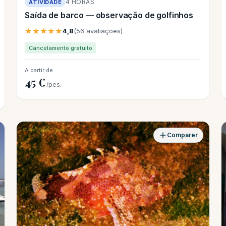
4 HORAS
ATIVIDADE
Saída de barco — observação de golfinhos
★★★★★
4,8
(56 avaliações)
Cancelamento gratuito
A partir de
45 €
/pes.
Comparer