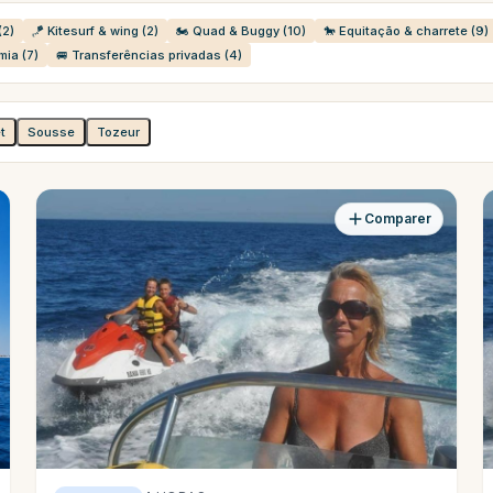
(2)
🪁 Kitesurf & wing (2)
🏍️ Quad & Buggy (10)
🐎 Equitação & charrete (9)
mia (7)
🚐 Transferências privadas (4)
t
Sousse
Tozeur
Comparer