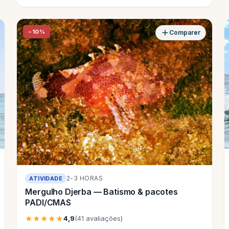
−10%
Comparer
2-3 HORAS
ATIVIDADE
Mergulho Djerba — Batismo & pacotes
PADI/CMAS
★★★★★
4,9
(41 avaliações)