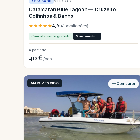
2 HORAS
ATIVIDADE
Catamaran Blue Lagoon — Cruzeiro
Golfinhos & Banho
★★★★★
4,9
(41 avaliações)
Cancelamento gratuito
Mais vendido
A partir de
40 €
/pes.
MAIS VENDIDO
Comparer