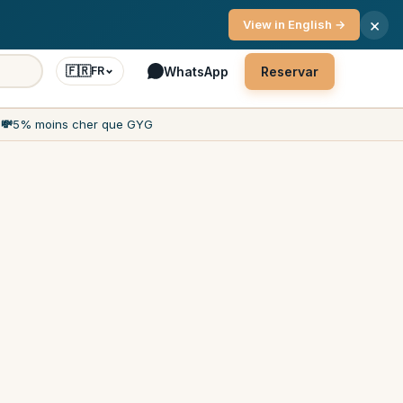
 cliente 7 dias por semana
×
View in English →
🇫🇷
WhatsApp
Reservar
FR
h
💸
5% moins cher que GYG