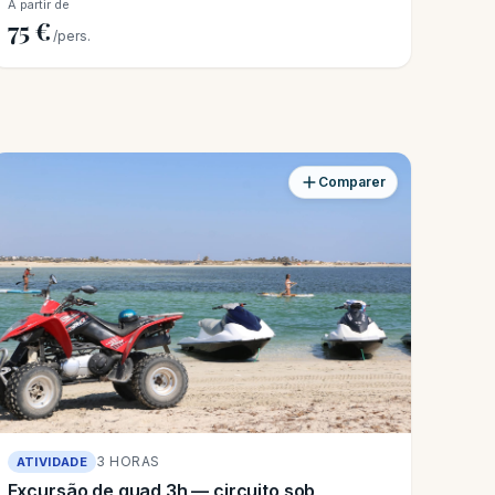
A partir de
75 €
/pers.
Comparer
3 HORAS
ATIVIDADE
Excursão de quad 3h — circuito sob