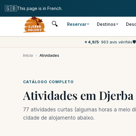
Cancelamento gratuito
🇬🇧
This page is in French.
🔍
Reservar
Destinos
Desc
⭐ 4,9/5
· 963 avis vérifiés
🛡️
Início
›
Atividades
CATÁLOGO COMPLETO
Atividades em Djerba
77 atividades curtas (algumas horas a meio dia
cidade de alojamento abaixo.