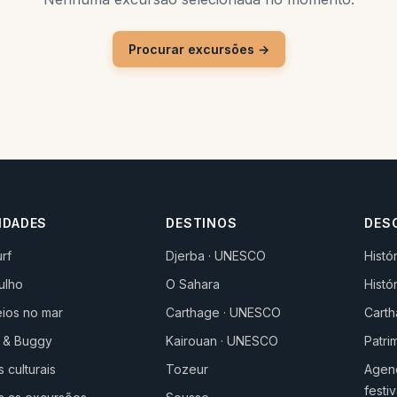
Procurar excursões →
IDADES
DESTINOS
DES
urf
Djerba · UNESCO
Histó
ulho
O Sahara
Histó
ios no mar
Carthage · UNESCO
Carth
 & Buggy
Kairouan · UNESCO
Patr
s culturais
Tozeur
Agend
festiv