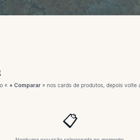
s
ão «
+ Comparar
» nos cards de produtos, depois volte 
📋
Nenhuma excursão selecionada no momento.