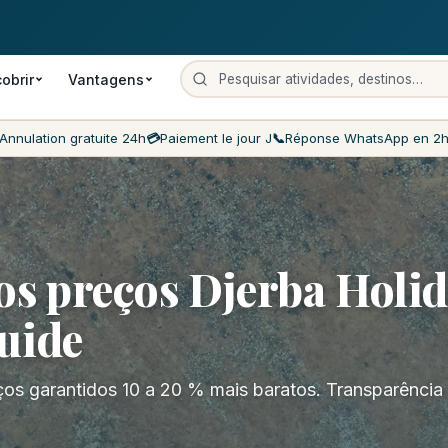
Pagamento no dia
Preços mais baixos do mercado
Atendimento ao
obrir
Vantagens
Annulation gratuite 24h
💳
Paiement le jour J
📞
Réponse WhatsApp en 2
s preços Djerba Holid
uide
os garantidos 10 a 20 % mais baratos. Transparência