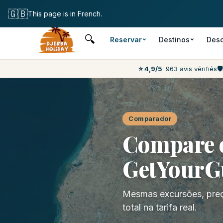
Cancelamento gratuito
🇬🇧
This page is in French.
🔍
Reservar
Destinos
Desc
⭐ 4,9/5
· 963 avis vérifiés
🛡️
Comparador
Compare o
GetYourG
Mesmas excursões, preç
total na tarifa real.