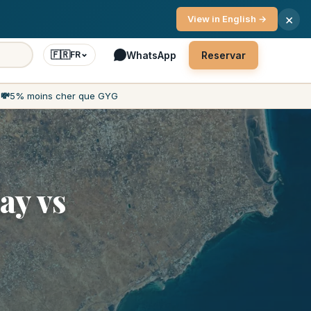
 cliente 7 dias por semana
×
View in English →
🇫🇷
WhatsApp
Reservar
FR
h
💸
5% moins cher que GYG
ay vs