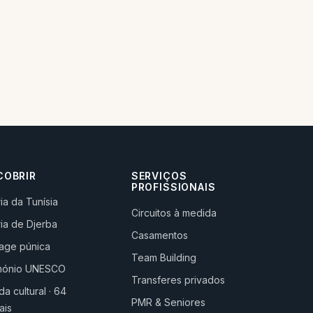
COBRIR
SERVIÇOS
PROFISSIONAIS
ria da Tunísia
Circuitos à medida
ria de Djerba
Casamentos
age púnica
Team Building
imónio UNESCO
Transferes privados
a cultural · 64
PMR & Seniores
ais