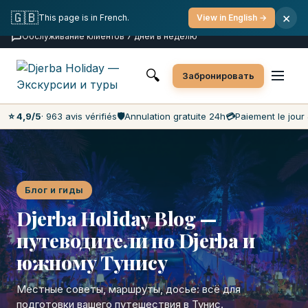
Бесплатная отмена
Оплата в день поездки
🇬🇧
×
This page is in French.
View in English →
Самые низкие цены на рынке
Обслуживание клиентов 7 дней в неделю
🔍
Забронировать
⭐ 4,9/5
· 963 avis vérifiés
🛡️
Annulation gratuite 24h
💳
Paiement le jour 
Блог и гиды
Djerba Holiday Blog —
путеводители по Djerba и
южному Тунису
Местные советы, маршруты, досье: всё для
подготовки вашего путешествия в Тунис.