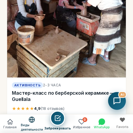
2-3 ЧАСА
АКТИВНОСТЬ
Мастер-класс по берберской керамике —
AI
Guellala
★★★★★
4,9
(18 отзывов)
♥
Бесплатная отмена
Хит продаж
0
Виды
Favoris
Главная
Избранное
WhatsApp
Забронировать
деятельности
От