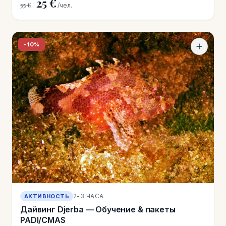
25 €
35 €
/чел.
−10%
2-3 ЧАСА
АКТИВНОСТЬ
Дайвинг Djerba — Обучение & пакеты
PADI/CMAS