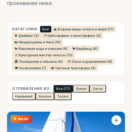
проживания ниже.
КАТЕГОРИЯ:
Все
🌊 Водные виды спорта и море (17)
🐠 Дайвинг (2)
🪁 Кайтсёрфинг и вингсёрфинг (2)
🏍️ Квадроциклы и баги (10)
🐎 Верховая езда и повозки (9)
🐪 Верблюд (6)
🎨 Культурные мастер-классы (13)
🏛️ Посещения и объекты (6)
💆 Спа и оздоровление (9)
🍽️ Гастрономия (7)
🚐 Частные трансферы (4)
ОТПРАВЛЕНИЕ ИЗ :
Все
(77)
Djerba
Zarzis
Hammamet
Sousse
Tozeur
🌟 МАЯК