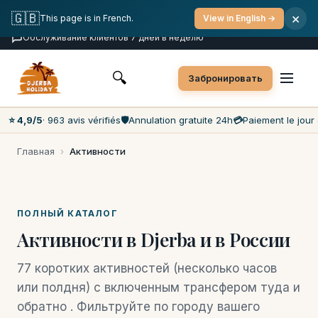
Бесплатная отмена
Оплата в день мероприятия
🇬🇧
×
This page is in French.
View in English →
Самые низкие цены на рынке
Обслуживание клиентов 7 дней в неделю
🔍
Забронировать
⭐ 4,9/5
· 963 avis vérifiés
🛡️
Annulation gratuite 24h
💳
Paiement le jour 
Главная
›
Активности
ПОЛНЫЙ КАТАЛОГ
Активности в Djerba и в России
77 коротких активностей (несколько часов
или полдня) с включенным трансфером туда и
обратно . Фильтруйте по городу вашего