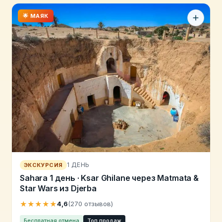
🌟 МАЯК
1 ДЕНЬ
ЭКСКУРСИЯ
Sahara 1 день · Ksar Ghilane через Matmata &
Star Wars из Djerba
★★★★★
4,6
(270 отзывов)
Бесплатная отмена
Топ продаж