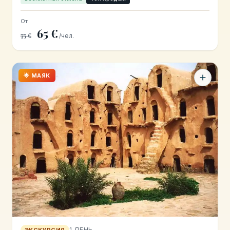
От
65 €
75 €
/чел.
🌟 МАЯК
1 ДЕНЬ
ЭКСКУРСИЯ