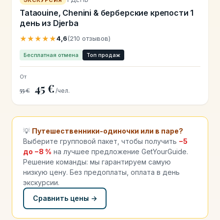
Tataouine, Chenini & берберские крепости 1
день из Djerba
★★★★★
4,6
(210 отзывов)
Бесплатная отмена
Топ продаж
От
45 €
55 €
/чел.
💡
Путешественники-одиночки или в паре?
Выберите групповой пакет, чтобы получить
−5
до −8 %
на лучшее предложение GetYourGuide.
Решение команды: мы гарантируем самую
низкую цену. Без предоплаты, оплата в день
экскурсии.
Сравнить цены →