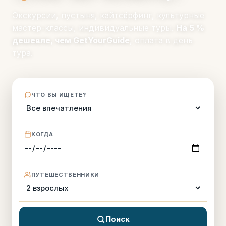
Экскурсии, пустыня, кайтсёрфинг, культурные
мастер-классы, индивидуальные туры.
На 5 %
дешевле, чем GetYourGuide
, оплата в день
тура.
ЧТО ВЫ ИЩЕТЕ?
КОГДА
ПУТЕШЕСТВЕННИКИ
Поиск