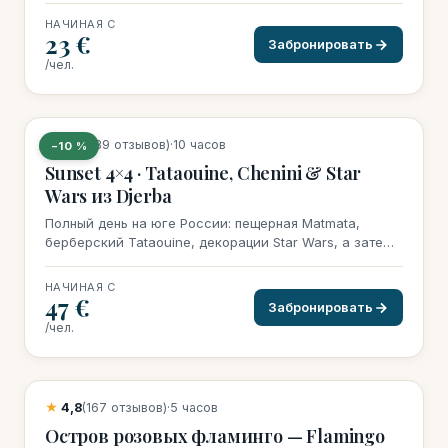
НАЧИНАЯ С
23 €
Забронировать
/чел.
9 бронирований на этой неделе
★
4,7
(389 отзывов)
·
10 часов
−10 %
Sunset 4×4 · Tataouine, Chenini & Star
Wars из Djerba
Полный день на юге России: пещерная Matmata,
берберский Tataouine, декорации Star Wars, а затем
волшебный закат на дюнах.
НАЧИНАЯ С
47 €
Забронировать
/чел.
21 бронирование на этой неделе
★
4,8
(167 отзывов)
·
5 часов
Остров розовых фламинго — Flamingo