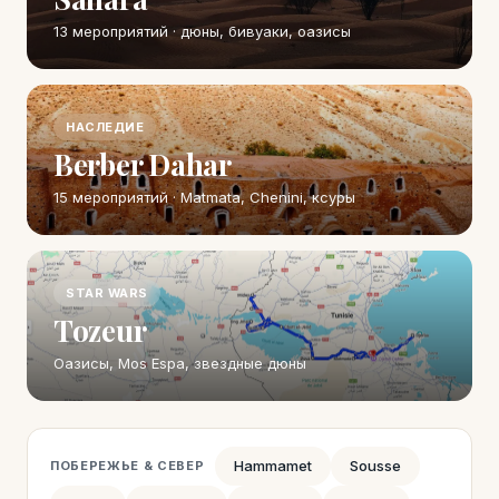
13 мероприятий · дюны, бивуаки, оазисы
НАСЛЕДИЕ
Berber Dahar
15 мероприятий · Matmata, Chenini, ксуры
STAR WARS
Tozeur
Оазисы, Mos Espa, звездные дюны
Hammamet
Sousse
ПОБЕРЕЖЬЕ & СЕВЕР