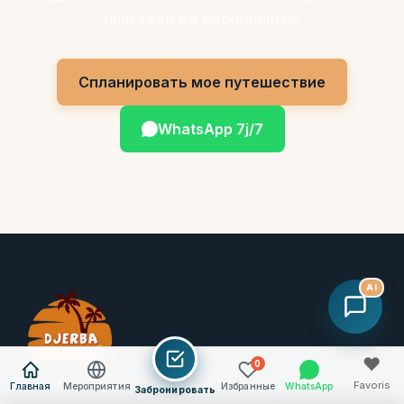
платежей до мероприятия.
Спланировать мое путешествие
WhatsApp 7j/7
AI
♥
0
Ваш специалист по аутентичным
Favoris
Главная
Мероприятия
Избранные
WhatsApp
Забронировать