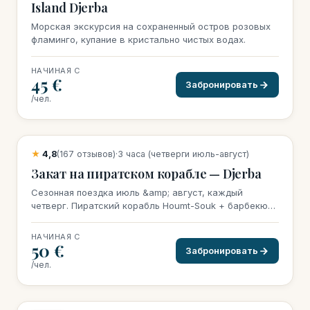
Island Djerba
Морская экскурсия на сохраненный остров розовых
фламинго, купание в кристально чистых водах.
НАЧИНАЯ С
45 €
Забронировать
/чел.
22 бронирования на этой неделе
★
4,8
(167 отзывов)
·
3 часа (четверги июль-август)
Закат на пиратском корабле — Djerba
Сезонная поездка июль &amp; август, каждый
четверг. Пиратский корабль Houmt-Souk + барбекю-
буфет на борту (жареная рыба &amp; морепродукты).
50 €/чел. все включено, мин. 20 человек для
НАЧИНАЯ С
подтверждения.
50 €
Забронировать
/чел.
19 бронирований на этой неделе