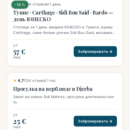
★
4,6
(156 отзывов)
·
1 день
−12 %
Тунис · Carthage · Sidi Bou Said · Bardo —
день ЮНЕСКО
Столица за 1 день: медина ЮНЕСКО в Тунисе, руины
Carthage, сине-белые улочки Sidi Bou Said, мозаики
Bardo.
ОТ
57 €
Забронировать
/чел
15 бронирований на этой неделе
★
4,7
(124 отзыва)
·
1 час
Прогулка на верблюде в Djerba
Закат на пляже Sidi Mahrez, прогулка длительностью
1ч.
ОТ
25 €
Забронировать
/чел