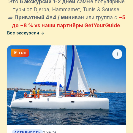
Это
6 экскурсий 1-2 дней
самые популярные
туры от Djerba, Hammamet, Tunis & Sousse.
🚙
Приватный 4×4 / минивэн
или группа с
−5
до −8 % vs наши партнёры GetYourGuide
.
Все экскурсии →
🌟 ТОП
2 ЧАСА
АКТИВНОСТЬ