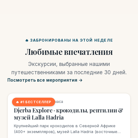
🔥 ЗАБРОНИРОВАНЫ НА ЭТОЙ НЕДЕЛЕ
Любимые впечатления
Экскурсии, выбранные нашими
путешественниками за последние 30 дней.
Посмотреть все мероприятия →
13 бронирований на этой неделе
★
4,5
(483 отзыва)
·
3 часа
🔥 #1 БЕСТСЕЛЛЕР
Djerba Explore · крокодилы, рептилии &
музей Lalla Hadria
Крупнейший парк крокодилов в Северной Африке
(400+ экземпляров), музей Lalla Hadria (восточные
ремесла), деревня наследия. Идеально для семей.