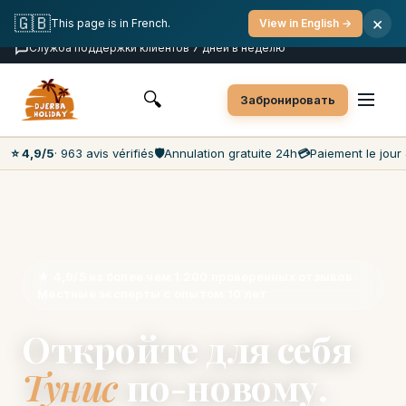
Бесплатная отмена
Оплата в день экскурсии
🇬🇧
×
This page is in French.
View in English →
Самые низкие цены на рынке
Служба поддержки клиентов 7 дней в неделю
🔍
Забронировать
⭐ 4,9/5
· 963 avis vérifiés
🛡️
Annulation gratuite 24h
💳
Paiement le jour 
★ 4,9/5 из более чем 1 200 проверенных отзывов ·
Местные эксперты с опытом 10 лет
Откройте для себя
Тунис
по-новому.