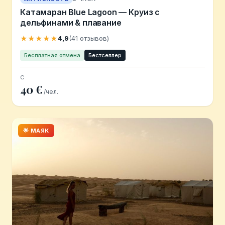
Катамаран Blue Lagoon — Круиз с
дельфинами & плавание
★★★★★
4,9
(41 отзывов)
Бесплатная отмена
Бестселлер
С
40 €
/чел.
🌟 МАЯК