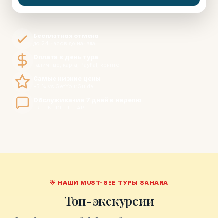
Бесплатная отмена
до 24 часов до начала
Оплата в день тура
наличные, карта, PayPal, крипто
Самые низкие цены
−5 % vs GetYourGuide
Обслуживание 7 дней в неделю
FR · EN · DE · IT · AR
🌟 НАШИ MUST-SEE ТУРЫ SAHARA
Топ-экскурсии