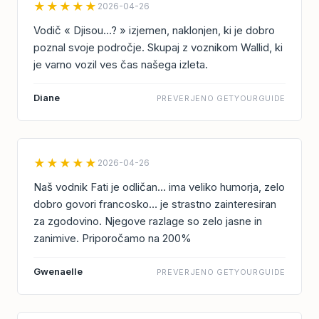
★★★★★
2026-04-26
Vodič « Djisou…? » izjemen, naklonjen, ki je dobro
poznal svoje področje. Skupaj z voznikom Wallid, ki
je varno vozil ves čas našega izleta.
Diane
PREVERJENO GETYOURGUIDE
★★★★★
2026-04-26
Naš vodnik Fati je odličan… ima veliko humorja, zelo
dobro govori francosko… je strastno zainteresiran
za zgodovino. Njegove razlage so zelo jasne in
zanimive. Priporočamo na 200%
Gwenaelle
PREVERJENO GETYOURGUIDE