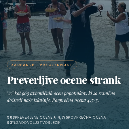
ZAUPANJE · PREGLEDNOST
Preverljive ocene strank
Več kot 963 avtentičnih ocen popotnikov, ki so resnično
doživeli naše izkušnje. Povprečna ocena
4,7/5
.
963
PREVERJENE OCENE
★ 4,7/5
POVPREČNA OCENA
93%
ZADOVOLJSTVO
5
JEZIKI