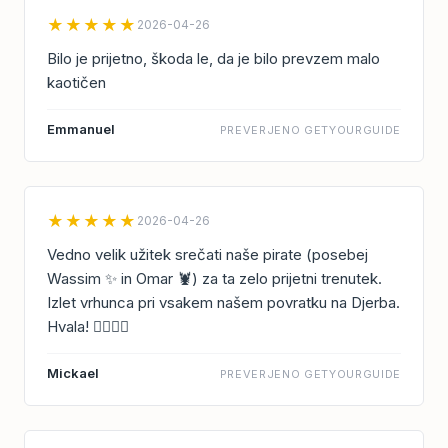
★★★★★
2026-04-26
Bilo je prijetno, škoda le, da je bilo prevzem malo
kaotičen
Emmanuel
PREVERJENO GETYOURGUIDE
★★★★★
2026-04-26
Vedno velik užitek srečati naše pirate (posebej
Wassim ✨ in Omar 🦞) za ta zelo prijetni trenutek.
Izlet vrhunca pri vsakem našem povratku na Djerba.
Hvala! 🏴‍☠️⚓️⛵️
Mickael
PREVERJENO GETYOURGUIDE