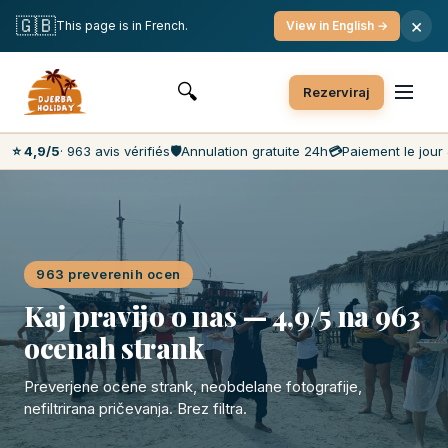
Brezplačna odpoved
Plačilo na dan obiška
🇬🇧
×
This page is in French.
View in English →
Najnižje cene na trgu
Servis za stranke 7 dni na teden
🔍
Rezerviraj
⭐ 4,9/5
· 963 avis vérifiés
🛡️
Annulation gratuite 24h
💳
Paiement le jour 
963 preverenih ocen
Kaj pravijo o nas — 4,9/5 na 963
ocenah strank
Preverjene ocene strank, neobdelane fotografije,
nefiltrirana pričevanja. Brez filtra.