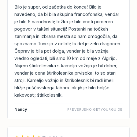
Bilo je super, od začetka do konca! Bilo je
navedeno, da bi bila skupina francofonska; vendar
je bilo 5 narodnosti; težko je bilo imeti primeren
pogovor v takšni situaciji! Postanki na točkah
zanimanja in izbrana mesta so nam omogočila, da
spoznamo Tunizijo v celoti; ta del je zelo dragocen.
Čeprav je bila pot dolga, vendar je bila vožnja
vredno ogledati, bili smo 10 km od meje z Algirijo.
Najem štirikolesnika s kameljo vožnjo je bil dober,
vendar je cena štirikolesnika prvisoka, to so stari
stroji. Kameljo vožnjo in štirikolesnik bi radi imeli
bližje puščavskega tabora. ok jih je bilo boljše
kakovosti; štirikolesnik.
Nancy
PREVERJENO GETYOURGUIDE