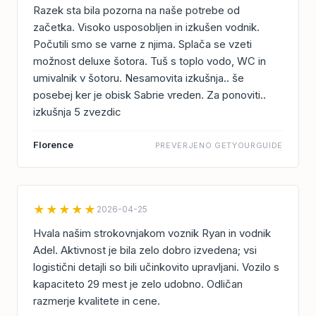
Razek sta bila pozorna na naše potrebe od
začetka. Visoko usposobljen in izkušen vodnik.
Počutili smo se varne z njima. Splača se vzeti
možnost deluxe šotora. Tuš s toplo vodo, WC in
umivalnik v šotoru. Nesamovita izkušnja.. še
posebej ker je obisk Sabrie vreden. Za ponoviti..
izkušnja 5 zvezdic
Florence
PREVERJENO GETYOURGUIDE
★★★★★
2026-04-25
Hvala našim strokovnjakom voznik Ryan in vodnik
Adel. Aktivnost je bila zelo dobro izvedena; vsi
logistični detajli so bili učinkovito upravljani. Vozilo s
kapaciteto 29 mest je zelo udobno. Odličan
razmerje kvalitete in cene.