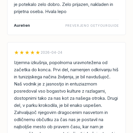
je potekalo zelo dobro. Zelo prijazen, nakladen in
prijetna oseba. Hvala lepo
Aurelien
PREVERJENO GETYOURGUIDE
★★★★★
2026-04-24
Izjemna izkušnja, popolnoma uravnotežena od
začetka do konca. Prvi del, namenjen odkrivanju hiš
in tunizijskega načina življenja, je bil navdušujoč.
Naš vodnik je z jasnostjo in entuziazmom
posredoval vso bogastvo kulture z razlagami,
dostopnimi tako za nas kot za našega otroka. Drugi
del, v parku krokodila, je bil enako uspešen.
Zahvaljujoč njegovim dragocenim nasvetom in
odličnemu občutku za čas nas je postavil na
najboljše mesto ob pravem času, kar nam je