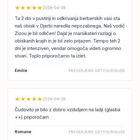
★★★★★
2026-04-28
Ta 2 dni v pustinji in odkrivanja berberskih vasi sta
naš obisk v Djerbi naredila nepozabnega. Naš vodič
Zizou je bil odličen! Dajal je marsikateri razlagi o
obiskanih krajih in je bil zelo prijazen. Tempo teh 2
dni je intenziven, vendar omogoča videti ogromno
stvari. Toplo priporočamo ta izlet.
Émilie
PREVERJENO GETYOURGUIDE
★★★★★
2026-04-28
Čudovito je bilo z dobro vzdušjem na ladji (glasba
++) priporočam
Romane
PREVERJENO GETYOURGUIDE