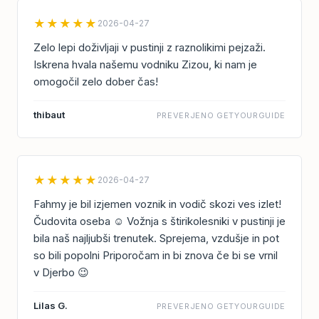
★★★★★
2026-04-27
Zelo lepi doživljaji v pustinji z raznolikimi pejzaži.
Iskrena hvala našemu vodniku Zizou, ki nam je
omogočil zelo dober čas!
thibaut
PREVERJENO GETYOURGUIDE
★★★★★
2026-04-27
Fahmy je bil izjemen voznik in vodič skozi ves izlet!
Čudovita oseba ☺️ Vožnja s štirikolesniki v pustinji je
bila naš najljubši trenutek. Sprejema, vzdušje in pot
so bili popolni Priporočam in bi znova če bi se vrnil
v Djerbo 😉
Lilas G.
PREVERJENO GETYOURGUIDE