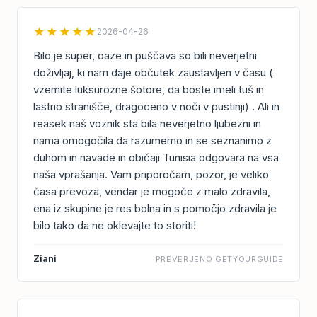
★★★★★
2026-04-26
Bilo je super, oaze in puščava so bili neverjetni
doživljaj, ki nam daje občutek zaustavljen v času (
vzemite luksurozne šotore, da boste imeli tuš in
lastno stranišče, dragoceno v noči v pustinji) . Ali in
reasek naš voznik sta bila neverjetno ljubezni in
nama omogočila da razumemo in se seznanimo z
duhom in navade in običaji Tunisia odgovara na vsa
naša vprašanja. Vam priporočam, pozor, je veliko
časa prevoza, vendar je mogoče z malo zdravila,
ena iz skupine je res bolna in s pomočjo zdravila je
bilo tako da ne oklevajte to storiti!
Ziani
PREVERJENO GETYOURGUIDE