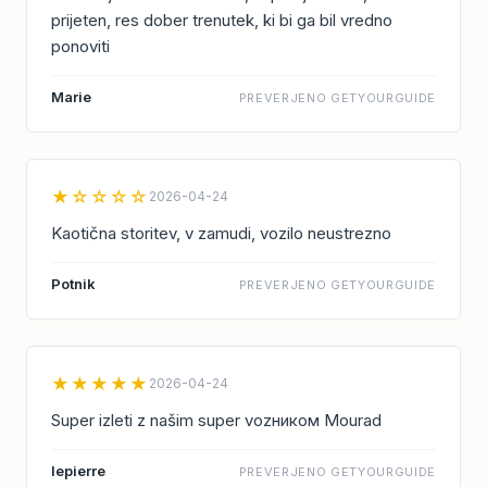
prijeten, res dober trenutek, ki bi ga bil vredno
ponoviti
Marie
PREVERJENO GETYOURGUIDE
★☆☆☆☆
2026-04-24
Kaotična storitev, v zamudi, vozilo neustrezno
Potnik
PREVERJENO GETYOURGUIDE
★★★★★
2026-04-24
Super izleti z našim super vozником Mourad
lepierre
PREVERJENO GETYOURGUIDE