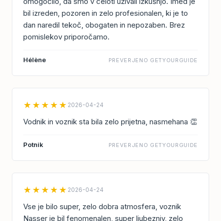
omogočilo, da smo v celoti uživali izkušnjo. Imed je
bil izreden, pozoren in zelo profesionalen, ki je to
dan naredil tekoč, obogaten in nepozaben. Brez
pomislekov priporočamo.
Hélène
PREVERJENO GETYOURGUIDE
★★★★★
2026-04-24
Vodnik in voznik sta bila zelo prijetna, nasmehana 👏
Potnik
PREVERJENO GETYOURGUIDE
★★★★★
2026-04-24
Vse je bilo super, zelo dobra atmosfera, voznik
Nasser je bil fenomenalen, super ljubezniv, zelo