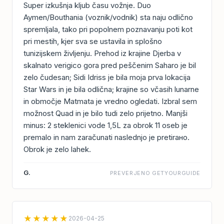
Super izkušnja kljub času vožnje. Duo
Aymen/Bouthania (voznik/vodnik) sta naju odlično
spremljala, tako pri popolnem poznavanju poti kot
pri mestih, kjer sva se ustavila in splošno
tunizijskem življenju. Prehod iz krajine Djerba v
skalnato verigico gora pred peščenim Saharo je bil
zelo čudesan; Sidi Idriss je bila moja prva lokacija
Star Wars in je bila odlična; krajine so včasih lunarne
in območje Matmata je vredno ogledati. Izbral sem
možnost Quad in je bilo tudi zelo prijetno. Manjši
minus: 2 steklenici vode 1,5L za obrok 11 oseb je
premalo in nam zaračunati naslednjo je pretirано.
Obrok je zelo lahek.
G.
PREVERJENO GETYOURGUIDE
★★★★★
2026-04-25