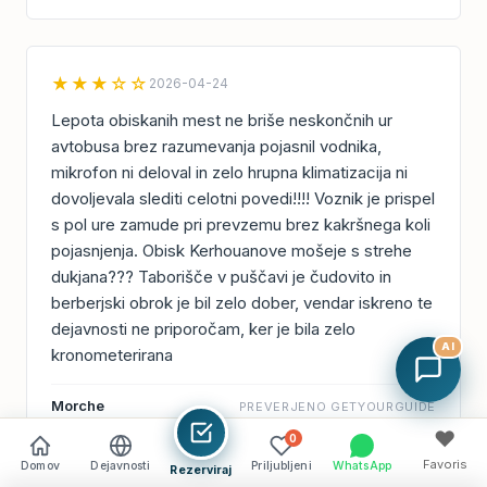
★★★☆☆
2026-04-24
Lepota obiskanih mest ne briše neskončnih ur
avtobusa brez razumevanja pojasnil vodnika,
mikrofon ni deloval in zelo hrupna klimatizacija ni
dovoljevala slediti celotni povedi!!!! Voznik je prispel
s pol ure zamude pri prevzemu brez kakršnega koli
pojasnjenja. Obisk Kerhouanove mošeje s strehe
dukjana??? Taborišče v puščavi je čudovito in
berberjski obrok je bil zelo dober, vendar iskreno te
dejavnosti ne priporočam, ker je bila zelo
AI
kronometerirana
Morche
PREVERJENO GETYOURGUIDE
♥
0
Favoris
Domov
Dejavnosti
Priljubljeni
WhatsApp
Rezerviraj