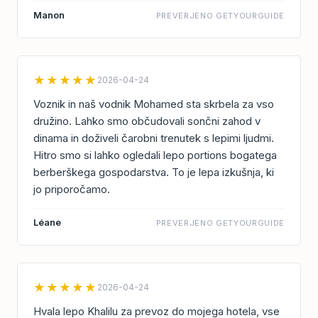
Manon
PREVERJENO GETYOURGUIDE
★★★★★
2026-04-24
Voznik in naš vodnik Mohamed sta skrbela za vso
družino. Lahko smo občudovali sončni zahod v
dinama in doživeli čarobni trenutek s lepimi ljudmi.
Hitro smo si lahko ogledali lepo portions bogatega
berberškega gospodarstva. To je lepa izkušnja, ki
jo priporočamo.
Léane
PREVERJENO GETYOURGUIDE
★★★★★
2026-04-24
Hvala lepo Khalilu za prevoz do mojega hotela, vse