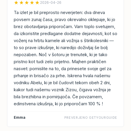
★★★★★
2026-04-26
Ta izlet je bil preprosto neverjeten: dva dneva
povsem zunaj časa, pravo okrevalno oklepaje, ki jo
brez obotavljanja priporočam. Vam toplo svetujem,
da izkoristite predlagane dodatne dejavnosti, kot so
voženj na hrbtu kamele ali vožnja s štirikolesniki —
to so prave izkušnje, ki naredijo doživljaj še bolj
nepozaben. Noč v šotoru je trenutek, ki je tako
pristno kot tudi zelo prijetno. Majhen praktičen
nasvet: pomislite na to, da prinesete svoje gel za
prhanje in brisačo za prhe. Iskrena hvala našemu
vodniku Abelu, ki je bil čudovit tekom obeh 2 dni,
kakor tudi našemu voznik Zizou, čigava vožnja je
bila brezhibna in pomirjujoča. Če povzamem,
edinstvena izkušnja, ki jo priporočam 100 % !
Emma
PREVERJENO GETYOURGUIDE