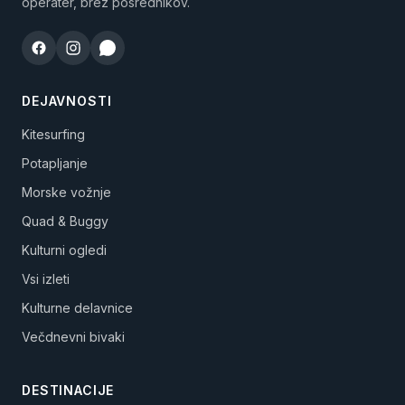
operater, brez posrednikov.
DEJAVNOSTI
Kitesurfing
Potapljanje
Morske vožnje
Quad & Buggy
Kulturni ogledi
Vsi izleti
Kulturne delavnice
Večdnevni bivaki
DESTINACIJE