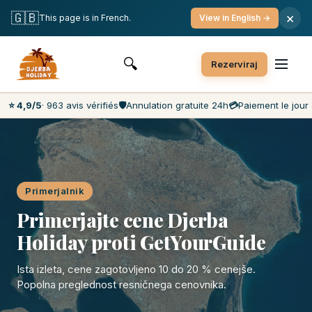
Brezplačna odpoved
Plačilo na dan prireditve
🇬🇧
×
This page is in French.
View in English →
Najnižje cene na trgu
Storitve za stranke 7 dni na teden
🔍
Rezerviraj
⭐ 4,9/5
· 963 avis vérifiés
🛡️
Annulation gratuite 24h
💳
Paiement le jour 
Primerjalnik
Primerjajte cene Djerba
Holiday proti GetYourGuide
Ista izleta, cene zagotovljeno 10 do 20 % cenejše.
Popolna preglednost resničnega cenovnika.