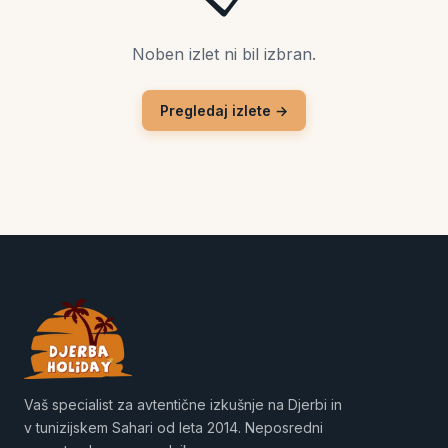
Noben izlet ni bil izbran.
Pregledaj izlete →
Vaš specialist za avtentične izkušnje na Djerbi in
v tunizijskem Sahari od leta 2014. Neposredni