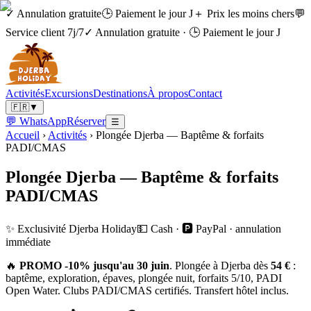
✓ Annulation gratuite
🕒 Paiement le jour J
＋ Prix les moins chers
💬
Service client 7j/7
✓ Annulation gratuite
·
🕒 Paiement le jour J
Activités
Excursions
Destinations
À propos
Contact
🇫🇷
▼
💬 WhatsApp
Réserver
☰
Accueil
›
Activités
›
Plongée Djerba — Baptême & forfaits
PADI/CMAS
Plongée Djerba — Baptême & forfaits
PADI/CMAS
✨ Exclusivité Djerba Holiday
💵 Cash · 🅿️ PayPal · annulation
immédiate
🔥
PROMO -10% jusqu'au 30 juin
. Plongée à Djerba dès
54 €
:
baptême, exploration, épaves, plongée nuit, forfaits 5/10, PADI
Open Water. Clubs PADI/CMAS certifiés. Transfert hôtel inclus.