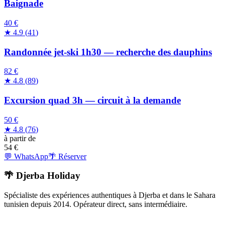
Baignade
40 €
★
4.9
(
41
)
Randonnée jet-ski 1h30 — recherche des dauphins
82 €
★
4.8
(
89
)
Excursion quad 3h — circuit à la demande
50 €
★
4.8
(
76
)
à partir de
54
€
💬 WhatsApp
🌴 Réserver
🌴 Djerba Holiday
Spécialiste des expériences authentiques à Djerba et dans le Sahara
tunisien depuis 2014. Opérateur direct, sans intermédiaire.