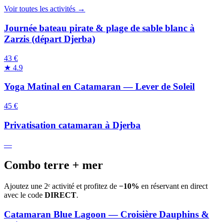
Voir toutes les activités →
Journée bateau pirate & plage de sable blanc à
Zarzis (départ Djerba)
43 €
★
4.9
Yoga Matinal en Catamaran — Lever de Soleil
45 €
Privatisation catamaran à Djerba
—
Combo terre + mer
Ajoutez une 2ᵉ activité et profitez de
−10%
en réservant en direct
avec le code
DIRECT
.
Catamaran Blue Lagoon — Croisière Dauphins &