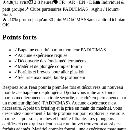
★
4.9
(
41
avis
)
⏱
2-3 heures
🗣
FR · AR · EN · DE
👥
Individuel &
petit groupe
📍
Clubs partenaires PADI/CMAS · Aghir / Houmt-
Souk
🔥 -10% promo jusqu'au 30 juin
PADI/CMAS
Sans caution
Débutant
OK
Points forts
✓
Baptême encadré par un moniteur PADI/CMAS
✓
Aucune expérience requise
✓
Découverte des fonds méditerranéens
✓
Matériel de plongée complet fourni
✓
Forfaits et brevets pour aller plus loin
✓
Sécurité maximale, faible profondeur
Respirez sous l'eau pour la première fois et découvrez un nouveau
monde : le baptême de plongée à Djerba vous initie aux fonds
marins méditerranéens en toute sécurité, encadré en permanence par
un moniteur diplômé (PADI/CMAS). Aucune expérience n'est
nécessaire. Après un briefing et la prise en main du matériel, vous
descendez doucement à faible profondeur pour explorer la vie sous-
marine — poissons, roches et lumière filtrante. Les plongeurs
certifiés et ceux qui veulent passer un brevet trouveront aussi des
forfaits adaptés. Matériel complet fourni ; une expérience marquante,