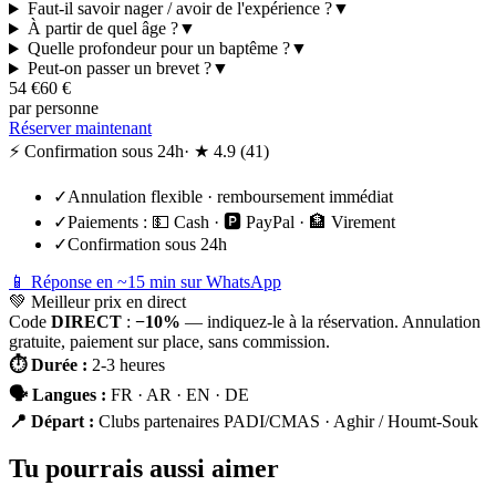
Faut-il savoir nager / avoir de l'expérience ?
▼
À partir de quel âge ?
▼
Quelle profondeur pour un baptême ?
▼
Peut-on passer un brevet ?
▼
54
€
60
€
par personne
Réserver maintenant
⚡ Confirmation sous 24h
· ★
4.9
(
41
)
✓
Annulation flexible · remboursement immédiat
✓
Paiements :
💵 Cash · 🅿️ PayPal · 🏦 Virement
✓
Confirmation sous 24h
📱 Réponse en ~15 min sur WhatsApp
💚
Meilleur prix en direct
Code
DIRECT
:
−10%
— indiquez-le à la réservation. Annulation
gratuite, paiement sur place, sans commission.
⏱
Durée
:
2-3 heures
🗣
Langues
:
FR · AR · EN · DE
📍
Départ
:
Clubs partenaires PADI/CMAS · Aghir / Houmt-Souk
Tu pourrais aussi aimer