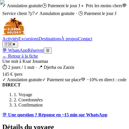
✓ Annulation gratuite
🕒 Paiement le jour J
＋ Prix les moins chers
💬
Service client 7j/7
✓ Annulation gratuite
·
🕒 Paiement le jour J
Activités
Excursions
Destinations
À propos
Contact
🇫🇷
▼
💬 WhatsApp
Réserver
☰
← Retour à la fiche
Une nuit à Ksar Jouamaa
⏱
2 jours / 1 nuit
· 📍
Djerba ou Zarzis
145 €
/pers
✓
Annulation gratuite
✓
Paiement sur place
💚
−10% en direct : code
DIRECT
1.
Voyage
2.
Coordonnées
3.
Confirmation
💬
Une question ? Réponse en ~15 min sur WhatsApp
Détails du voyage