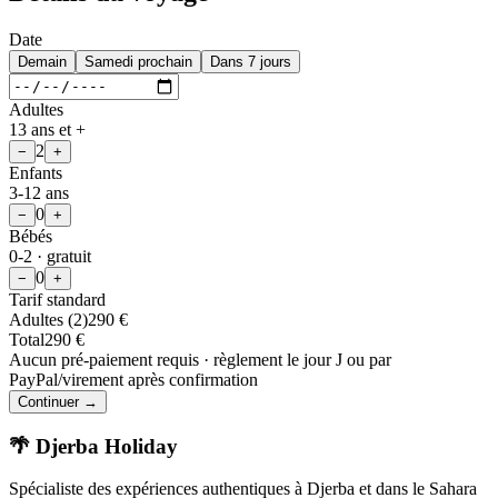
Date
Demain
Samedi prochain
Dans 7 jours
Adultes
13 ans et +
2
−
+
Enfants
3-12 ans
0
−
+
Bébés
0-2 · gratuit
0
−
+
Tarif standard
Adultes
(
2
)
290
€
Total
290
€
Aucun pré-paiement requis · règlement le jour J ou par
PayPal/virement après confirmation
Continuer →
🌴 Djerba Holiday
Spécialiste des expériences authentiques à Djerba et dans le Sahara