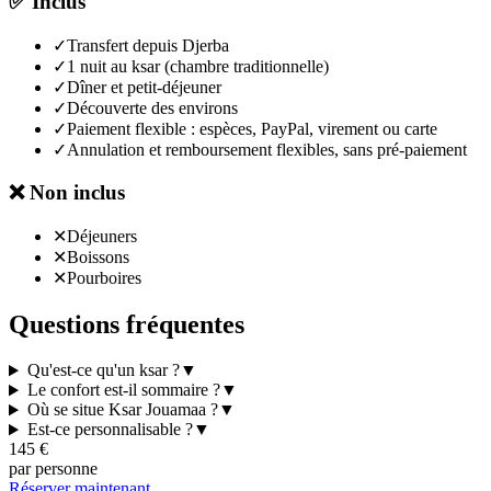
✅
Inclus
✓
Transfert depuis Djerba
✓
1 nuit au ksar (chambre traditionnelle)
✓
Dîner et petit-déjeuner
✓
Découverte des environs
✓
Paiement flexible : espèces, PayPal, virement ou carte
✓
Annulation et remboursement flexibles, sans pré-paiement
❌
Non inclus
✕
Déjeuners
✕
Boissons
✕
Pourboires
Questions fréquentes
Qu'est-ce qu'un ksar ?
▼
Le confort est-il sommaire ?
▼
Où se situe Ksar Jouamaa ?
▼
Est-ce personnalisable ?
▼
145
€
par personne
Réserver maintenant