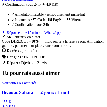
⚡ Confirmation sous 24h
· ★
4.9
(
18
)
✓
Annulation flexible · remboursement immédiat
✓
Paiements :
💵 Cash · 🅿️ PayPal · 🏦 Virement
✓
Confirmation sous 24h
📱 Réponse en ~15 min sur WhatsApp
💚
Meilleur prix en direct
Code
DIRECT
:
−10%
— indiquez-le à la réservation. Annulation
gratuite, paiement sur place, sans commission.
⏱
Durée
:
2 jours / 1 nuit
🗣
Langues
:
FR · EN · DE
📍
Départ
:
Djerba ou Zarzis
Tu pourrais aussi aimer
Voir toutes les activités →
Bivouac Sahara — 2 jours / 1 nuit
155 €
★
5.0
(
3
)