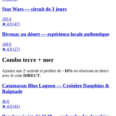
Star Wars — circuit de 3 jours
195 €
★
4.9
(
47
)
Bivouac au désert — expérience locale authentique
169 €
★
4.9
(
27
)
Combo terre + mer
Ajoutez une 2ᵉ activité et profitez de
−10%
en réservant en direct
avec le code
DIRECT
.
Catamaran Blue Lagoon — Croisière Dauphins &
Baignade
40 €
★
4.9
(
41
)