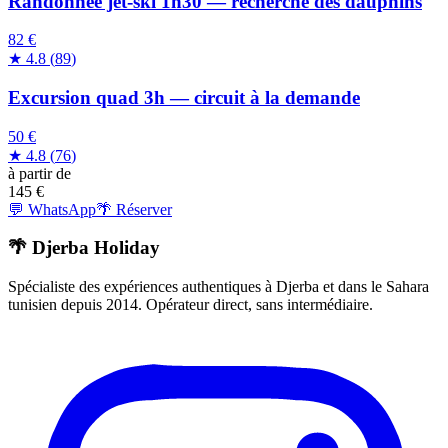
Randonnée jet-ski 1h30 — recherche des dauphins
82 €
★
4.8
(
89
)
Excursion quad 3h — circuit à la demande
50 €
★
4.8
(
76
)
à partir de
145
€
💬 WhatsApp
🌴 Réserver
🌴 Djerba Holiday
Spécialiste des expériences authentiques à Djerba et dans le Sahara
tunisien depuis 2014. Opérateur direct, sans intermédiaire.