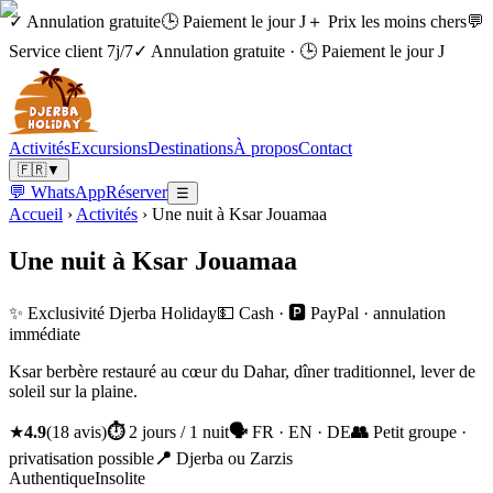
✓ Annulation gratuite
🕒 Paiement le jour J
＋ Prix les moins chers
💬
Service client 7j/7
✓ Annulation gratuite
·
🕒 Paiement le jour J
Activités
Excursions
Destinations
À propos
Contact
🇫🇷
▼
💬 WhatsApp
Réserver
☰
Accueil
›
Activités
›
Une nuit à Ksar Jouamaa
Une nuit à Ksar Jouamaa
✨ Exclusivité Djerba Holiday
💵 Cash · 🅿️ PayPal · annulation
immédiate
Ksar berbère restauré au cœur du Dahar, dîner traditionnel, lever de
soleil sur la plaine.
★
4.9
(
18
avis
)
⏱
2 jours / 1 nuit
🗣
FR · EN · DE
👥
Petit groupe ·
privatisation possible
📍
Djerba ou Zarzis
Authentique
Insolite