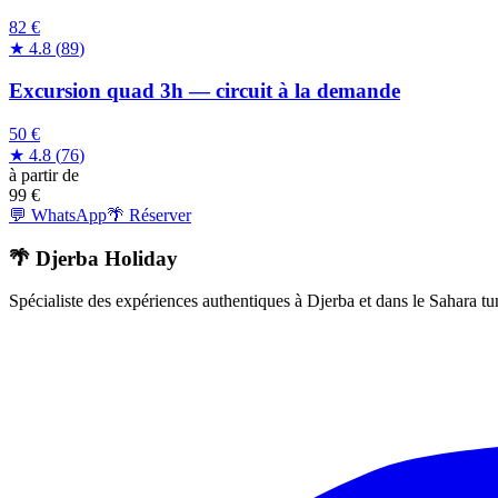
82 €
★
4.8
(
89
)
Excursion quad 3h — circuit à la demande
50 €
★
4.8
(
76
)
à partir de
99
€
💬 WhatsApp
🌴 Réserver
🌴 Djerba Holiday
Spécialiste des expériences authentiques à Djerba et dans le Sahara tu