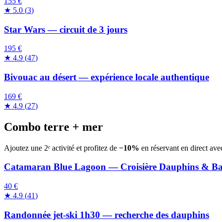
155 €
★
5.0
(
3
)
Star Wars — circuit de 3 jours
195 €
★
4.9
(
47
)
Bivouac au désert — expérience locale authentique
169 €
★
4.9
(
27
)
Combo terre + mer
Ajoutez une 2ᵉ activité et profitez de
−10%
en réservant en direct ave
Catamaran Blue Lagoon — Croisière Dauphins & B
40 €
★
4.9
(
41
)
Randonnée jet-ski 1h30 — recherche des dauphins