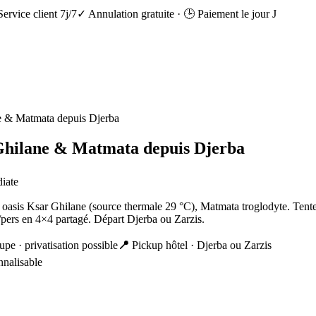
Service client 7j/7
✓ Annulation gratuite
·
🕒 Paiement le jour J
ne & Matmata depuis Djerba
 Ghilane & Matmata depuis Djerba
diate
ché, oasis Ksar Ghilane (source thermale 29 °C), Matmata troglodyte. 
/pers en 4×4 partagé. Départ Djerba ou Zarzis.
upe · privatisation possible
📍
Pickup hôtel · Djerba ou Zarzis
nnalisable