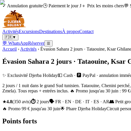
✓ Annulation gratuite
🕒 Paiement le jour J
＋ Prix les moins chers
💬 
Activités
Excursions
Destinations
À propos
Contact
🇫🇷
▼
💬 WhatsApp
Réserver
☰
Accueil
›
Activités
›
Évasion Sahara 2 jours · Tataouine, Ksar Ghila
Évasion Sahara 2 jours · Tataouine, Ksar
✨ Exclusivité Djerba Holiday
💵 Cash · 🅿️ PayPal · annulation immé
2 jours / 1 nuit dans le grand Sud tunisien. Tataouine, Chenini per
Zmela). Tous repas + entrées inclus. 🔥 Promo jusqu'au 30 juin : 99 €
★
4.8
(
350
avis
)
⏱
2 jours
🗣
FR · EN · DE · IT · ES · AR
👥
Petit gro
🔥 Promo 99 € jusqu'au 30 juin
🌟 Phare Djerba Holiday
Circuit perso
Points forts