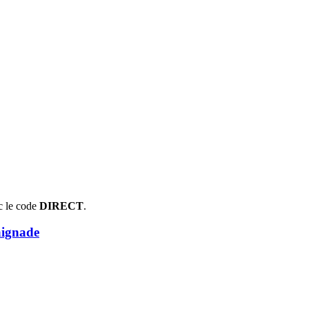
c le code
DIRECT
.
aignade