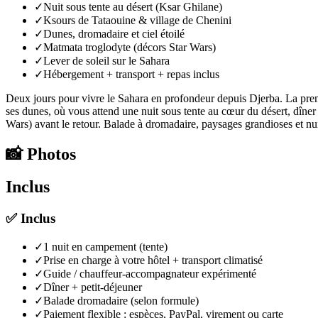
✓
Nuit sous tente au désert (Ksar Ghilane)
✓
Ksours de Tataouine & village de Chenini
✓
Dunes, dromadaire et ciel étoilé
✓
Matmata troglodyte (décors Star Wars)
✓
Lever de soleil sur le Sahara
✓
Hébergement + transport + repas inclus
Deux jours pour vivre le Sahara en profondeur depuis Djerba. La prem
ses dunes, où vous attend une nuit sous tente au cœur du désert, dîner t
Wars) avant le retour. Balade à dromadaire, paysages grandioses et nu
📸
Photos
Inclus
✅
Inclus
✓
1 nuit en campement (tente)
✓
Prise en charge à votre hôtel + transport climatisé
✓
Guide / chauffeur-accompagnateur expérimenté
✓
Dîner + petit-déjeuner
✓
Balade dromadaire (selon formule)
✓
Paiement flexible : espèces, PayPal, virement ou carte