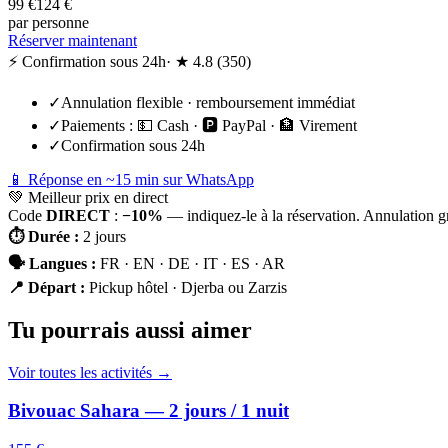
99
€
124
€
par personne
Réserver maintenant
⚡ Confirmation sous 24h
· ★
4.8
(
350
)
✓
Annulation flexible · remboursement immédiat
✓
Paiements :
💵 Cash · 🅿️ PayPal · 🏦 Virement
✓
Confirmation sous 24h
📱 Réponse en ~15 min sur WhatsApp
💚
Meilleur prix en direct
Code
DIRECT
:
−10%
— indiquez-le à la réservation. Annulation g
⏱
Durée
:
2 jours
🗣
Langues
:
FR · EN · DE · IT · ES · AR
📍
Départ
:
Pickup hôtel · Djerba ou Zarzis
Tu pourrais aussi aimer
Voir toutes les activités →
Bivouac Sahara — 2 jours / 1 nuit