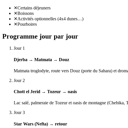
✕
Certains déjeuners
✕
Boissons
✕
Activités optionnelles (4x4 dunes…)
✕
Pourboires
Programme jour par jour
Jour 1
Djerba → Matmata → Douz
Matmata troglodyte, route vers Douz (porte du Sahara) et droma
Jour 2
Chott el Jerid → Tozeur → oasis
Lac salé, palmeraie de Tozeur et oasis de montagne (Chebika, 
Jour 3
Star Wars (Nefta) → retour