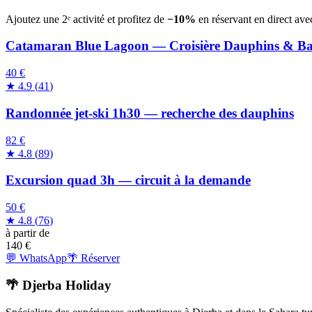
Ajoutez une 2ᵉ activité et profitez de
−10%
en réservant en direct ave
Catamaran Blue Lagoon — Croisière Dauphins & B
40 €
★
4.9
(
41
)
Randonnée jet-ski 1h30 — recherche des dauphins
82 €
★
4.8
(
89
)
Excursion quad 3h — circuit à la demande
50 €
★
4.8
(
76
)
à partir de
140
€
💬 WhatsApp
🌴 Réserver
🌴 Djerba Holiday