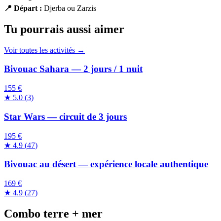
📍
Départ
:
Djerba ou Zarzis
Tu pourrais aussi aimer
Voir toutes les activités →
Bivouac Sahara — 2 jours / 1 nuit
155 €
★
5.0
(
3
)
Star Wars — circuit de 3 jours
195 €
★
4.9
(
47
)
Bivouac au désert — expérience locale authentique
169 €
★
4.9
(
27
)
Combo terre + mer