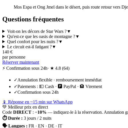
Mos Espa et Ong Jmel dans le désert, puis route retour vers Dje
Questions fréquentes
Voit-on les décors de Star Wars ?
▼
Qu'est-ce que les oasis de montagne ?
▼
Quel confort pour les nuits ?
▼
Le circuit est-il fatigant ?
▼
140
€
par personne
Réserver maintenant
⚡ Confirmation sous 24h
· ★
4.8
(
64
)
✓
Annulation flexible · remboursement immédiat
✓
Paiements :
💵 Cash · 🅿️ PayPal · 🏦 Virement
✓
Confirmation sous 24h
📱 Réponse en ~15 min sur WhatsApp
💚
Meilleur prix en direct
Code
DIRECT
:
−10%
— indiquez-le à la réservation. Annulation g
⏱
Durée
:
3 jours / 2 nuits
🗣
Langues
:
FR · EN · DE · IT