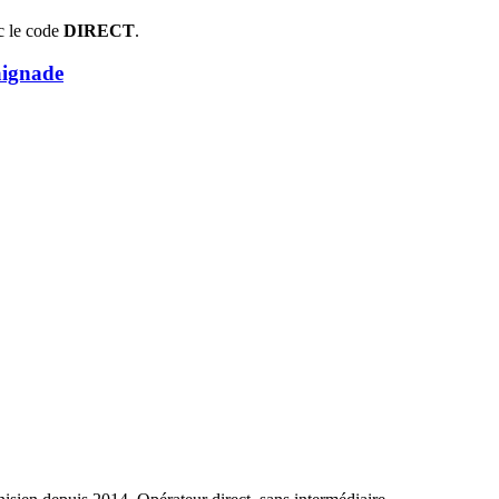
c le code
DIRECT
.
aignade