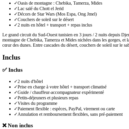
✓
Oasis de montagne : Chebika, Tamerza, Mides
✓
Lac salé du Chott el Jerid
✓
Décors de Star Wars (Mos Espa, Ong Jmel)
✓
Couchers de soleil sur le désert
✓
2 nuits en hôtel + transport + repas inclus
Le grand circuit du Sud-Ouest tunisien en 3 jours / 2 nuits depuis Djerb
montagne de Chebika, Tamerza et Mides nichées dans les gorges, et la
cœur des dunes. Entre cascades du désert, couchers de soleil sur le sable
Inclus
✅
Inclus
✓
2 nuits d'hôtel
✓
Prise en charge à votre hôtel + transport climatisé
✓
Guide / chauffeur-accompagnateur expérimenté
✓
Petits-déjeuners et plusieurs repas
✓
Visites du programme
✓
Paiement flexible : espèces, PayPal, virement ou carte
✓
Annulation et remboursement flexibles, sans pré-paiement
❌
Non inclus