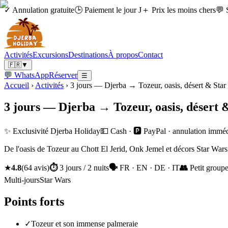
✓ Annulation gratuite
🕒 Paiement le jour J
＋ Prix les moins chers
💬 
Activités
Excursions
Destinations
À propos
Contact
🇫🇷
▼
💬 WhatsApp
Réserver
☰
Accueil
›
Activités
›
3 jours — Djerba → Tozeur, oasis, désert & Star
3 jours — Djerba → Tozeur, oasis, désert 
✨ Exclusivité Djerba Holiday
💵 Cash · 🅿️ PayPal · annulation immé
De l'oasis de Tozeur au Chott El Jerid, Onk Jemel et décors Star Wars.
★
4.8
(
64
avis
)
⏱
3 jours / 2 nuits
🗣
FR · EN · DE · IT
👥
Petit groupe
Multi-jours
Star Wars
Points forts
✓
Tozeur et son immense palmeraie