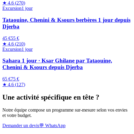
★
4.6
(
270
)
Excursion
1 jour
Tataouine, Chenini & Ksours berbères 1 jour depuis
Djerba
45 €
55
€
★
4.6
(
210
)
Excursion
1 jour
Sahara 1 jour · Ksar Ghilane par Tataouine,
Chenini & Ksours depuis Djerba
65 €
75
€
★
4.6
(
127
)
Une activité spécifique en tête ?
Notre équipe compose un programme sur-mesure selon vos envies
et votre budget.
Demander un devis
💬
WhatsApp