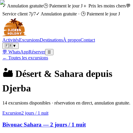
✓ Annulation gratuite
🕒 Paiement le jour J
＋ Prix les moins chers
💬
Service client 7j/7
✓ Annulation gratuite
·
🕒 Paiement le jour J
Activités
Excursions
Destinations
À propos
Contact
🇫🇷
▼
💬 WhatsApp
Réserver
☰
← Toutes les excursions
🏜️
Désert & Sahara depuis
Djerba
14 excursions disponibles · réservation en direct, annulation gratuite.
Excursion
2 jours / 1 nuit
Bivouac Sahara — 2 jours / 1 nuit