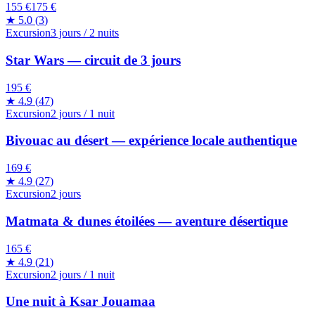
155 €
175
€
★
5.0
(
3
)
Excursion
3 jours / 2 nuits
Star Wars — circuit de 3 jours
195 €
★
4.9
(
47
)
Excursion
2 jours / 1 nuit
Bivouac au désert — expérience locale authentique
169 €
★
4.9
(
27
)
Excursion
2 jours
Matmata & dunes étoilées — aventure désertique
165 €
★
4.9
(
21
)
Excursion
2 jours / 1 nuit
Une nuit à Ksar Jouamaa