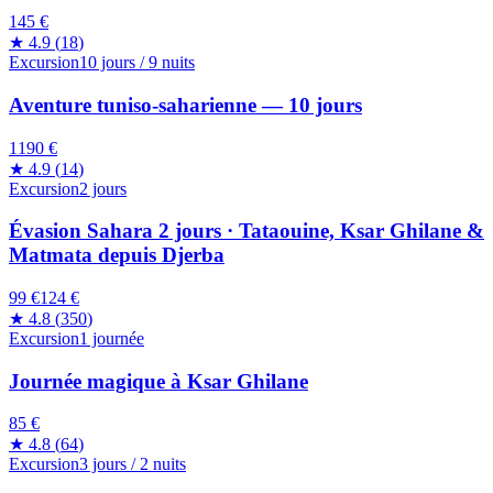
145 €
★
4.9
(
18
)
Excursion
10 jours / 9 nuits
Aventure tuniso-saharienne — 10 jours
1190 €
★
4.9
(
14
)
Excursion
2 jours
Évasion Sahara 2 jours · Tataouine, Ksar Ghilane &
Matmata depuis Djerba
99 €
124
€
★
4.8
(
350
)
Excursion
1 journée
Journée magique à Ksar Ghilane
85 €
★
4.8
(
64
)
Excursion
3 jours / 2 nuits