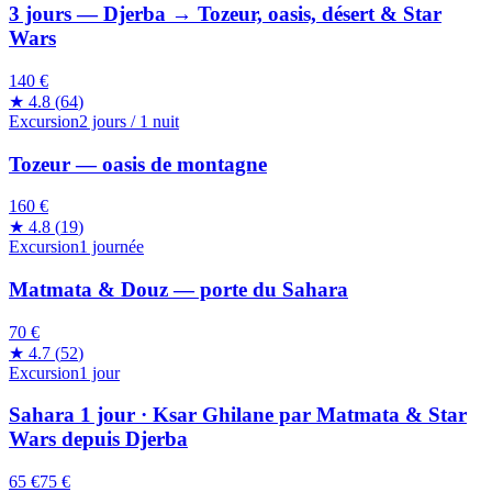
3 jours — Djerba → Tozeur, oasis, désert & Star
Wars
140 €
★
4.8
(
64
)
Excursion
2 jours / 1 nuit
Tozeur — oasis de montagne
160 €
★
4.8
(
19
)
Excursion
1 journée
Matmata & Douz — porte du Sahara
70 €
★
4.7
(
52
)
Excursion
1 jour
Sahara 1 jour · Ksar Ghilane par Matmata & Star
Wars depuis Djerba
65 €
75
€