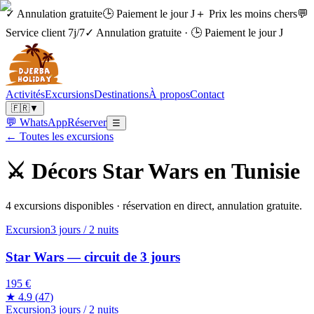
✓ Annulation gratuite
🕒 Paiement le jour J
＋ Prix les moins chers
💬
Service client 7j/7
✓ Annulation gratuite
·
🕒 Paiement le jour J
Activités
Excursions
Destinations
À propos
Contact
🇫🇷
▼
💬 WhatsApp
Réserver
☰
← Toutes les excursions
⚔️
Décors Star Wars en Tunisie
4 excursions disponibles · réservation en direct, annulation gratuite.
Excursion
3 jours / 2 nuits
Star Wars — circuit de 3 jours
195 €
★
4.9
(
47
)
Excursion
3 jours / 2 nuits