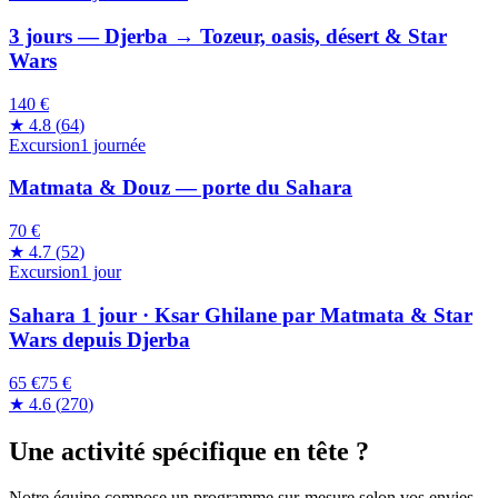
3 jours — Djerba → Tozeur, oasis, désert & Star
Wars
140 €
★
4.8
(
64
)
Excursion
1 journée
Matmata & Douz — porte du Sahara
70 €
★
4.7
(
52
)
Excursion
1 jour
Sahara 1 jour · Ksar Ghilane par Matmata & Star
Wars depuis Djerba
65 €
75
€
★
4.6
(
270
)
Une activité spécifique en tête ?
Notre équipe compose un programme sur-mesure selon vos envies