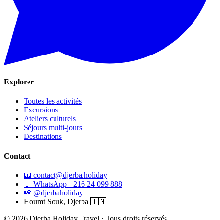
Explorer
Toutes les activités
Excursions
Ateliers culturels
Séjours multi-jours
Destinations
Contact
📧
contact@djerba.holiday
💬
WhatsApp +216 24 099 888
📸
@djerbaholiday
Houmt Souk, Djerba 🇹🇳
©
2026
Djerba Holiday Travel ·
Tous droits réservés