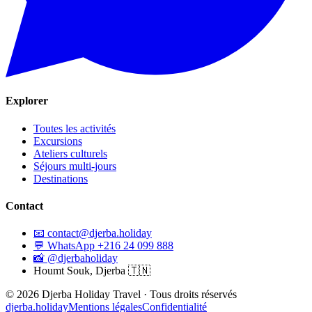
Explorer
Toutes les activités
Excursions
Ateliers culturels
Séjours multi-jours
Destinations
Contact
📧
contact@djerba.holiday
💬
WhatsApp +216 24 099 888
📸
@djerbaholiday
Houmt Souk, Djerba 🇹🇳
©
2026
Djerba Holiday Travel ·
Tous droits réservés
djerba.holiday
Mentions légales
Confidentialité