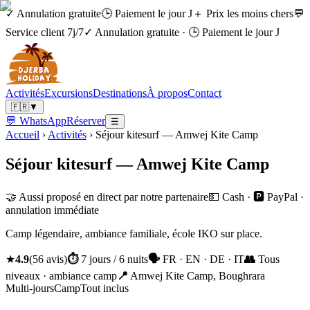
✓ Annulation gratuite
🕒 Paiement le jour J
＋ Prix les moins chers
💬
Service client 7j/7
✓ Annulation gratuite
·
🕒 Paiement le jour J
Activités
Excursions
Destinations
À propos
Contact
🇫🇷
▼
💬 WhatsApp
Réserver
☰
Accueil
›
Activités
›
Séjour kitesurf — Amwej Kite Camp
Séjour kitesurf — Amwej Kite Camp
🤝 Aussi proposé en direct par notre partenaire
💵 Cash · 🅿️ PayPal ·
annulation immédiate
Camp légendaire, ambiance familiale, école IKO sur place.
★
4.9
(
56
avis
)
⏱
7 jours / 6 nuits
🗣
FR · EN · DE · IT
👥
Tous
niveaux · ambiance camp
📍
Amwej Kite Camp, Boughrara
Multi-jours
Camp
Tout inclus