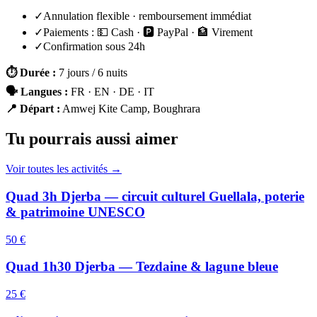
✓
Annulation flexible · remboursement immédiat
✓
Paiements :
💵 Cash · 🅿️ PayPal · 🏦 Virement
✓
Confirmation sous 24h
⏱
Durée
:
7 jours / 6 nuits
🗣
Langues
:
FR · EN · DE · IT
📍
Départ
:
Amwej Kite Camp, Boughrara
Tu pourrais aussi aimer
Voir toutes les activités →
Quad 3h Djerba — circuit culturel Guellala, poterie
& patrimoine UNESCO
50 €
Quad 1h30 Djerba — Tezdaine & lagune bleue
25 €