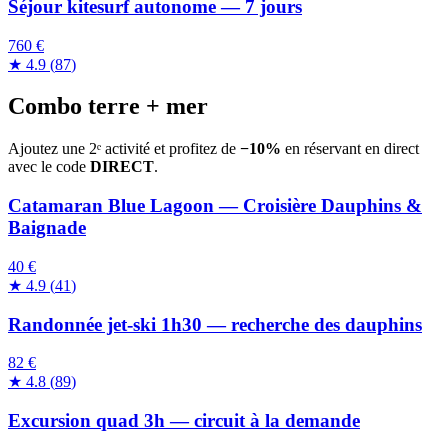
Séjour kitesurf autonome — 7 jours
760 €
★
4.9
(
87
)
Combo terre + mer
Ajoutez une 2ᵉ activité et profitez de
−10%
en réservant en direct
avec le code
DIRECT
.
Catamaran Blue Lagoon — Croisière Dauphins &
Baignade
40 €
★
4.9
(
41
)
Randonnée jet-ski 1h30 — recherche des dauphins
82 €
★
4.8
(
89
)
Excursion quad 3h — circuit à la demande