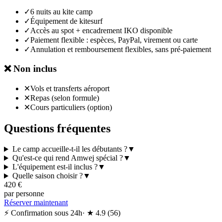
✓
6 nuits au kite camp
✓
Équipement de kitesurf
✓
Accès au spot + encadrement IKO disponible
✓
Paiement flexible : espèces, PayPal, virement ou carte
✓
Annulation et remboursement flexibles, sans pré-paiement
❌
Non inclus
✕
Vols et transferts aéroport
✕
Repas (selon formule)
✕
Cours particuliers (option)
Questions fréquentes
Le camp accueille-t-il les débutants ?
▼
Qu'est-ce qui rend Amwej spécial ?
▼
L'équipement est-il inclus ?
▼
Quelle saison choisir ?
▼
420
€
par personne
Réserver maintenant
⚡ Confirmation sous 24h
· ★
4.9
(
56
)