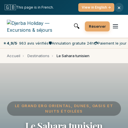
Annulation gratuite
Paiement le jour J
🇬🇧
×
This page is in French.
View in English →
Prix les moins chers du marché
Service client 7j/7
🔍
Réserver
⭐ 4,9/5
· 963 avis vérifiés
🛡️
Annulation gratuite 24h
💳
Paiement le jour 
Accueil
›
Destinations
›
Le Sahara tunisien
LE GRAND ERG ORIENTAL, DUNES, OASIS ET
NUITS ÉTOILÉES
Le Sahara tunisien