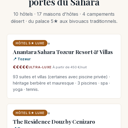
portes du Sahara
10 hôtels · 17 maisons d'hôtes · 4 campements
désert · du palace 5★ aux bivouacs traditionnels.
⭐
HÔTEL 5★ LUXE
Anantara Sahara Tozeur Resort & Villas
📍 Tozeur
€€€€€
ULTRA-LUXE
·
À partir de 450 €/nuit
93 suites et villas (certaines avec piscine privée) ·
héritage berbère et mauresque · 3 piscines · spa ·
yoga · tennis.
⭐
HÔTEL 5★ LUXE
The Residence Douz by Cenizaro