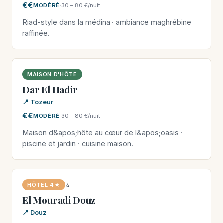
€€
MODÉRÉ
·
30 – 80 €/nuit
Riad-style dans la médina · ambiance maghrébine
raffinée.
MAISON D'HÔTE
Dar El Hadir
📍 Tozeur
€€
MODÉRÉ
·
30 – 80 €/nuit
Maison d&apos;hôte au cœur de l&apos;oasis ·
piscine et jardin · cuisine maison.
⭐
HÔTEL 4★
El Mouradi Douz
📍 Douz