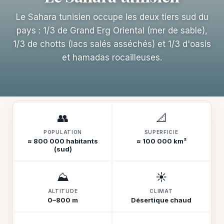
Le Sahara tunisien occupe les deux tiers sud du
pays : 1/3 de Grand Erg Oriental (mer de sable),
1/3 de chotts (lacs salés asséchés) et 1/3 d'oasis
et hamadas rocailleuses.
👥
📐
POPULATION
SUPERFICIE
≈ 800 000 habitants
≈ 100 000 km²
(sud)
⛰️
☀️
ALTITUDE
CLIMAT
0–800 m
Désertique chaud