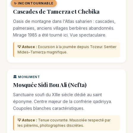
✨ INCONTOURNABLE
🌿 SITE NATUREL
Cascades de Tamerza et Chebika
Oasis de montagne dans l'Atlas saharien : cascades,
palmeraies, anciens villages berbères abandonnés.
Mirage 1985 a été tourné ici. Vue spectaculaire.
💡 Astuce :
Excursion à la journée depuis Tozeur. Sentier
Mides–Tamerza magnifique.
🏛️ MONUMENT
Mosquée Sidi Bou Ali (Nefta)
Sanctuaire soufi du XIIIe siècle dédié au saint
éponyme. Centre majeur de la confrérie qadiriyya.
Coupoles blanches caractéristiques.
💡 Astuce :
Tenue couvrante. Mausolée respecté par
les pèlerins, photographies discrètes.