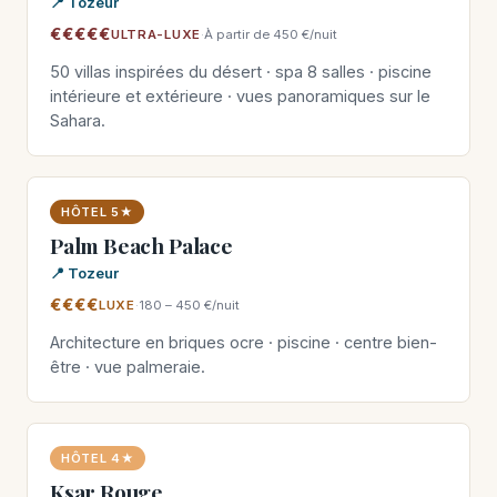
📍 Tozeur
€€€€€
ULTRA-LUXE
·
À partir de 450 €/nuit
50 villas inspirées du désert · spa 8 salles · piscine
intérieure et extérieure · vues panoramiques sur le
Sahara.
HÔTEL 5★
Palm Beach Palace
📍 Tozeur
€€€€
LUXE
·
180 – 450 €/nuit
Architecture en briques ocre · piscine · centre bien-
être · vue palmeraie.
HÔTEL 4★
Ksar Rouge