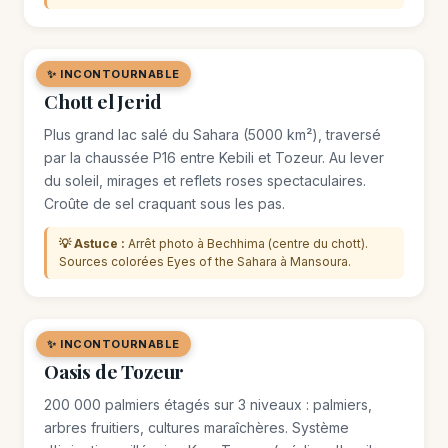
✨ INCONTOURNABLE
🌿 SITE NATUREL
Chott el Jerid
Plus grand lac salé du Sahara (5000 km²), traversé
par la chaussée P16 entre Kebili et Tozeur. Au lever
du soleil, mirages et reflets roses spectaculaires.
Croûte de sel craquant sous les pas.
💡 Astuce :
Arrêt photo à Bechhima (centre du chott).
Sources colorées Eyes of the Sahara à Mansoura.
✨ INCONTOURNABLE
🌿 SITE NATUREL
Oasis de Tozeur
200 000 palmiers étagés sur 3 niveaux : palmiers,
arbres fruitiers, cultures maraîchères. Système