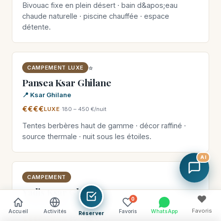
Bivouac fixe en plein désert · bain d&apos;eau
chaude naturelle · piscine chauffée · espace
détente.
⭐
CAMPEMENT LUXE
Pansea Ksar Ghilane
📍 Ksar Ghilane
€€€€
LUXE
·
180 – 450 €/nuit
Tentes berbères haut de gamme · décor raffiné ·
source thermale · nuit sous les étoiles.
AI
CAMPEMENT
Yadis Ksar Ghilane
♥
0
📍 Ksar Ghilane
Favoris
Accueil
Activités
Favoris
WhatsApp
Réserver
€€€
PREMIUM
·
80 – 180 €/nuit