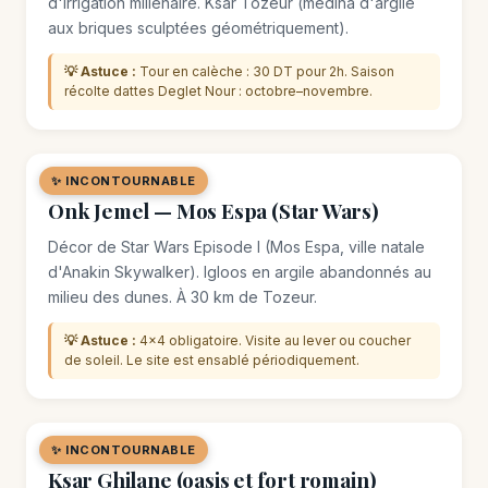
d'irrigation millénaire. Ksar Tozeur (médina d'argile
aux briques sculptées géométriquement).
💡 Astuce :
Tour en calèche : 30 DT pour 2h. Saison
récolte dattes Deglet Nour : octobre–novembre.
✨ INCONTOURNABLE
🌿 SITE NATUREL
Onk Jemel — Mos Espa (Star Wars)
Décor de Star Wars Episode I (Mos Espa, ville natale
d'Anakin Skywalker). Igloos en argile abandonnés au
milieu des dunes. À 30 km de Tozeur.
💡 Astuce :
4×4 obligatoire. Visite au lever ou coucher
de soleil. Le site est ensablé périodiquement.
✨ INCONTOURNABLE
🌿 SITE NATUREL
Ksar Ghilane (oasis et fort romain)