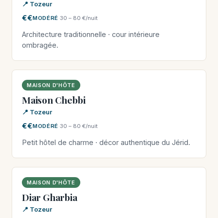
📍 Tozeur
€€
MODÉRÉ
·
30 – 80 €/nuit
Architecture traditionnelle · cour intérieure
ombragée.
MAISON D'HÔTE
Maison Chebbi
📍 Tozeur
€€
MODÉRÉ
·
30 – 80 €/nuit
Petit hôtel de charme · décor authentique du Jérid.
MAISON D'HÔTE
Diar Gharbia
📍 Tozeur