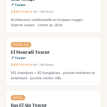
📍 Tozeur
€€€
PREMIUM
·
80 – 180 €/nuit
Architecture traditionnelle en briques rouges ·
charme oasien · centre du Jérid.
HÔTEL 4★
El Mouradi Tozeur
📍 Tozeur
€€€
PREMIUM
·
80 – 180 €/nuit
143 chambres + 82 bungalows · piscine intérieure et
extérieure · proche centre-ville.
HÔTEL
Ras El Ain Tozeur