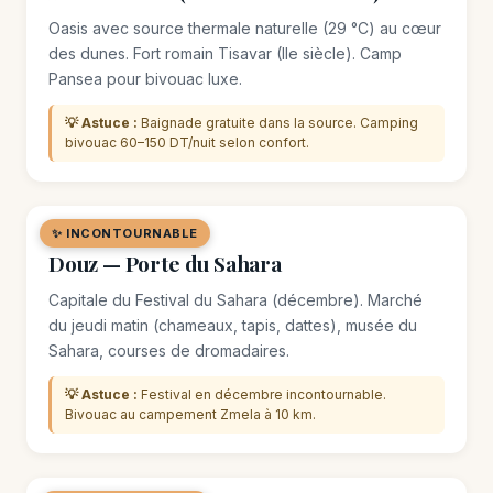
Oasis avec source thermale naturelle (29 °C) au cœur
des dunes. Fort romain Tisavar (IIe siècle). Camp
Pansea pour bivouac luxe.
💡 Astuce :
Baignade gratuite dans la source. Camping
bivouac 60–150 DT/nuit selon confort.
✨ INCONTOURNABLE
🛒 MARCHÉ / SOUK
Douz — Porte du Sahara
Capitale du Festival du Sahara (décembre). Marché
du jeudi matin (chameaux, tapis, dattes), musée du
Sahara, courses de dromadaires.
💡 Astuce :
Festival en décembre incontournable.
Bivouac au campement Zmela à 10 km.