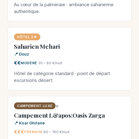
Au cœur de la palmeraie · ambiance saharienne
authentique.
HÔTEL 3★
Saharien Mehari
📍 Douz
€€
MODÉRÉ
·
30 – 80 €/nuit
Hôtel de catégorie standard · point de départ
excursions désert.
⭐
CAMPEMENT LUXE
Campement L&apos;Oasis Zarga
📍 Ksar Ghilane
€€€
PREMIUM
·
80 – 180 €/nuit