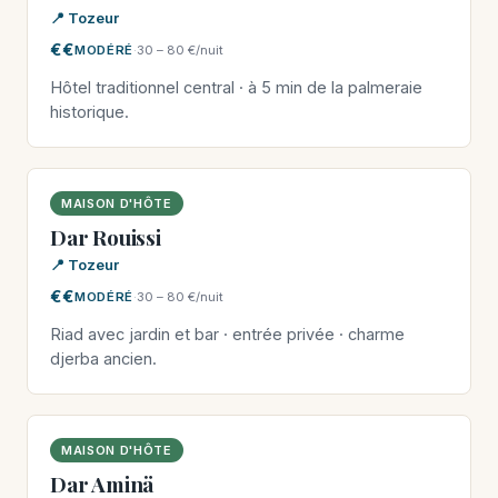
📍 Tozeur
€€
MODÉRÉ
·
30 – 80 €/nuit
Hôtel traditionnel central · à 5 min de la palmeraie
historique.
MAISON D'HÔTE
Dar Rouissi
📍 Tozeur
€€
MODÉRÉ
·
30 – 80 €/nuit
Riad avec jardin et bar · entrée privée · charme
djerba ancien.
MAISON D'HÔTE
Dar Aminä