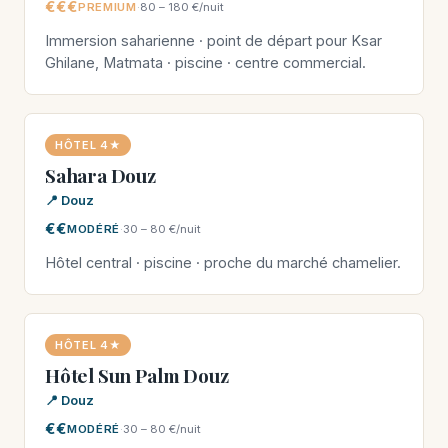
€€€
PREMIUM
·
80 – 180 €/nuit
Immersion saharienne · point de départ pour Ksar
Ghilane, Matmata · piscine · centre commercial.
HÔTEL 4★
Sahara Douz
📍 Douz
€€
MODÉRÉ
·
30 – 80 €/nuit
Hôtel central · piscine · proche du marché chamelier.
HÔTEL 4★
Hôtel Sun Palm Douz
📍 Douz
€€
MODÉRÉ
·
30 – 80 €/nuit