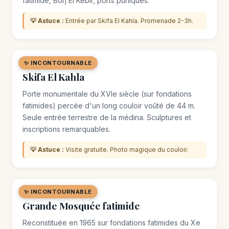
fatimide, Borj El Kebir, ports puniques.
💡 Astuce :
Entrée par Skifa El Kahla. Promenade 2-3h.
✨ INCONTOURNABLE
🏛️ MONUMENT
Skifa El Kahla
Porte monumentale du XVIe siècle (sur fondations
fatimides) percée d'un long couloir voûté de 44 m.
Seule entrée terrestre de la médina. Sculptures et
inscriptions remarquables.
💡 Astuce :
Visite gratuite. Photo magique du couloir.
✨ INCONTOURNABLE
🏛️ MONUMENT
Grande Mosquée fatimide
Reconstituée en 1965 sur fondations fatimides du Xe