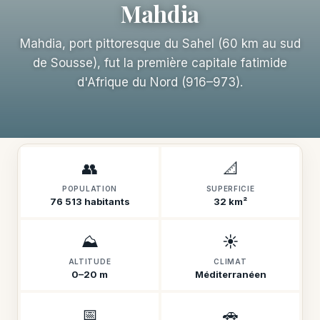
Mahdia
Mahdia, port pittoresque du Sahel (60 km au sud
de Sousse), fut la première capitale fatimide
d'Afrique du Nord (916–973).
👥
📐
POPULATION
SUPERFICIE
76 513 habitants
32 km²
⛰️
☀️
ALTITUDE
CLIMAT
0–20 m
Méditerranéen
📅
🚗