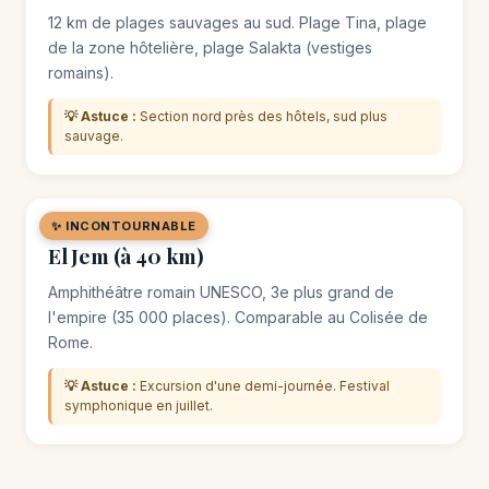
12 km de plages sauvages au sud. Plage Tina, plage
de la zone hôtelière, plage Salakta (vestiges
romains).
💡 Astuce :
Section nord près des hôtels, sud plus
sauvage.
✨ INCONTOURNABLE
🏛️ MONUMENT
El Jem (à 40 km)
Amphithéâtre romain UNESCO, 3e plus grand de
l'empire (35 000 places). Comparable au Colisée de
Rome.
💡 Astuce :
Excursion d'une demi-journée. Festival
symphonique en juillet.