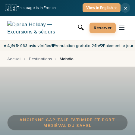
Annulation gratuite
Paiement le jour J
🇬🇧
×
This page is in French.
View in English →
Prix les moins chers du marché
Service client 7j/7
🔍
Réserver
⭐ 4,9/5
· 963 avis vérifiés
🛡️
Annulation gratuite 24h
💳
Paiement le jour 
Accueil
›
Destinations
›
Mahdia
ANCIENNE CAPITALE FATIMIDE ET PORT
MÉDIÉVAL DU SAHEL