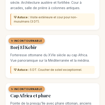
siècle. Architecture austère et fortifiée. Cour à
arcades, salle de prière à colonnes antiques.
💡 Astuce :
Visite extérieure et cour pour non-
musulmans (3 DT).
✨ INCONTOURNABLE
🏛️ MONUMENT
Borj El Kebir
Forteresse ottomane du XVIe siècle au cap Africa.
Vue panoramique sur la Méditerranée et la médina.
💡 Astuce :
5 DT. Coucher de soleil exceptionnel.
✨ INCONTOURNABLE
🌿 SITE NATUREL
Cap Africa et phare
Pointe de la presqu'île avec phare ottoman, anciens