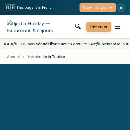
Annulation gratuite
Paiement le jour J
🇬🇧
×
This page is in French.
View in English →
Prix les moins chers du marché
Service client 7j/7
🔍
Réserver
⭐ 4,9/5
· 963 avis vérifiés
🛡️
Annulation gratuite 24h
💳
Paiement le jour 
Accueil
›
Histoire de la Tunisie