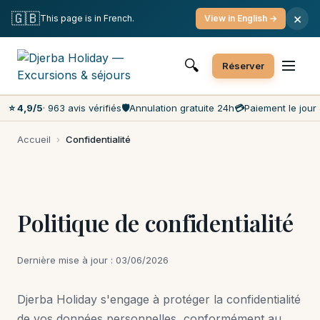
Annulation gratuite
Paiement le jour J
🇬🇧
×
This page is in French.
View in English →
Prix les moins chers du marché
Service client 7j/7
🔍
Réserver
⭐ 4,9/5
· 963 avis vérifiés
🛡️
Annulation gratuite 24h
💳
Paiement le jour 
Accueil
›
Confidentialité
Politique de confidentialité
Dernière mise à jour : 03/06/2026
Djerba Holiday s'engage à protéger la confidentialité
de vos données personnelles, conformément au