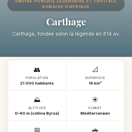
EMPIRE PUNIQUE LÉGENDAIRE ET CAPITALE
ROMAINE D'AFRIQUE
Carthage
Carthage, fondée selon la légende en 814 av.
👥
📐
POPULATION
SUPERFICIE
21 000 habitants
16 km²
⛰️
☀️
ALTITUDE
CLIMAT
0–60 m (colline Byrsa)
Méditerranéen
📅
🚗