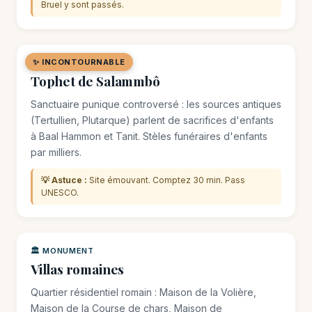
Bruel y sont passés.
✨ INCONTOURNABLE
🏛️ MONUMENT
Tophet de Salammbô
Sanctuaire punique controversé : les sources antiques
(Tertullien, Plutarque) parlent de sacrifices d'enfants
à Baal Hammon et Tanit. Stèles funéraires d'enfants
par milliers.
💡 Astuce :
Site émouvant. Comptez 30 min. Pass
UNESCO.
🏛️ MONUMENT
Villas romaines
Quartier résidentiel romain : Maison de la Volière,
Maison de la Course de chars, Maison de