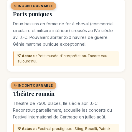
✨ INCONTOURNABLE
🏛️ MONUMENT
Ports puniques
Deux bassins en forme de fer à cheval (commercial
circulaire et militaire intérieur) creusés au IVe siècle
av. J.-C. Pouvaient abriter 220 navires de guerre.
Génie maritime punique exceptionnel.
💡 Astuce :
Petit musée d'interprétation. Encore eau
aujourd'hui.
✨ INCONTOURNABLE
🏛️ MONUMENT
Théâtre romain
Théâtre de 7500 places, IIe siècle apr. J.-C.
Reconstruit partiellement, accueille les concerts du
Festival International de Carthage en juillet-août.
💡 Astuce :
Festival prestigieux : Sting, Bocelli, Patrick