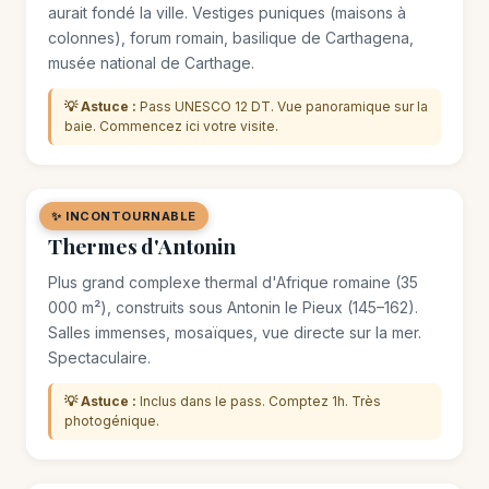
aurait fondé la ville. Vestiges puniques (maisons à
colonnes), forum romain, basilique de Carthagena,
musée national de Carthage.
💡 Astuce :
Pass UNESCO 12 DT. Vue panoramique sur la
baie. Commencez ici votre visite.
✨ INCONTOURNABLE
🏛️ MONUMENT
Thermes d'Antonin
Plus grand complexe thermal d'Afrique romaine (35
000 m²), construits sous Antonin le Pieux (145–162).
Salles immenses, mosaïques, vue directe sur la mer.
Spectaculaire.
💡 Astuce :
Inclus dans le pass. Comptez 1h. Très
photogénique.