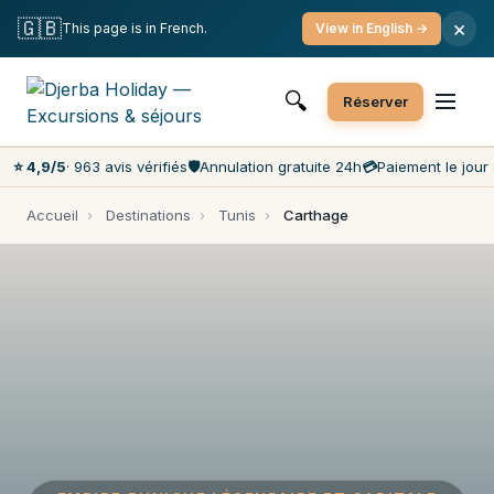
Annulation gratuite
Paiement le jour J
🇬🇧
×
This page is in French.
View in English →
Prix les moins chers du marché
Service client 7j/7
🔍
Réserver
⭐ 4,9/5
· 963 avis vérifiés
🛡️
Annulation gratuite 24h
💳
Paiement le jour 
Accueil
›
Destinations
›
Tunis
›
Carthage