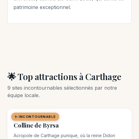
patrimoine exceptionnel.
🌟 Top attractions à Carthage
9 sites incontournables sélectionnés par notre
équipe locale.
✨ INCONTOURNABLE
🏛️ MONUMENT
Colline de Byrsa
Acropole de Carthage punique, où la reine Didon