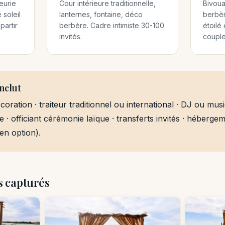
eurie
Cour intérieure traditionnelle,
Bivoua
 soleil
lanternes, fontaine, déco
berbèr
partir
berbère. Cadre intimiste 30-100
étoilé
invités.
couple
nclut
oration · traiteur traditionnel ou international · DJ ou musi
 · officiant cérémonie laïque · transferts invités · héberge
 (en option).
 capturés