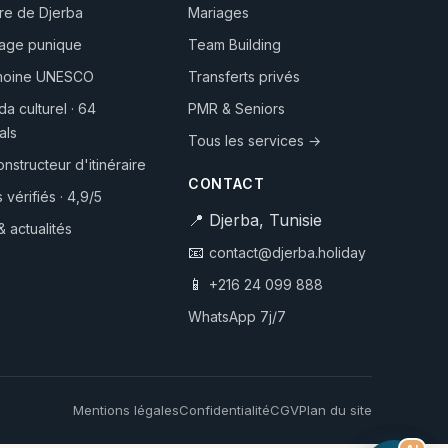
ire de Djerba
Mariages
hage punique
Team Building
imoine UNESCO
Transferts privés
a culturel · 64
PMR & Seniors
als
Tous les services →
onstructeur d'itinéraire
CONTACT
 vérifiés · 4,9/5
📍 Djerba, Tunisie
& actualités
📧
contact@djerba.holiday
📱
+216 24 099 888
WhatsApp 7j/7
Mentions légales
Confidentialité
CGV
Plan du site