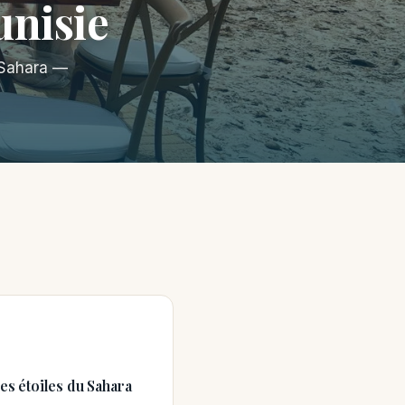
unisie
u Sahara —
es étoiles du Sahara