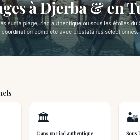
ges à Djerba & en T
s sur la plage, riad authentique ou sous les étoiles d
coordination complète avec prestataires sélectionnés.
nels
🏛️
🏜️
Dans un riad authentique
Sous l