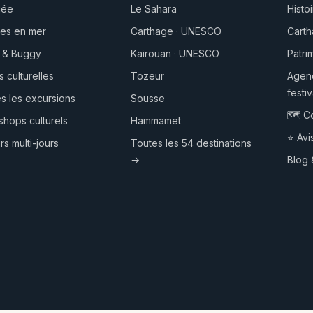
gée
Le Sahara
Histo
es en mer
Carthage · UNESCO
Cart
 & Buggy
Kairouan · UNESCO
Patr
s culturelles
Tozeur
Agend
festiv
s les excursions
Sousse
🗺️ C
hops culturels
Hammamet
⭐ Avis
rs multi-jours
Toutes les 54 destinations
→
Blog 