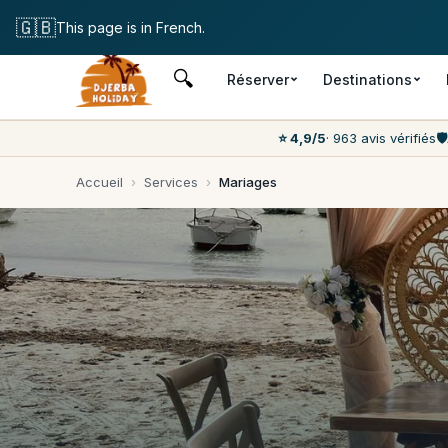
Annulation
🇬🇧
This page is in French.
🔍
Réserver
Destinations
⭐ 4,9/5
· 963 avis vérifiés
🛡️
Accueil
›
Services
›
Mariages