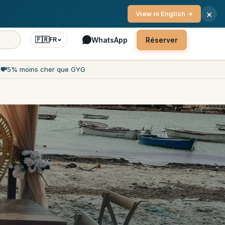
ce client 7j/7
×
View in English →
🇫🇷
WhatsApp
Réserver
FR
h
💸
5% moins cher que GYG