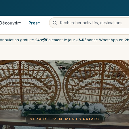
 gratuite
Paiement le jour J
Prix les moins chers du marché
Servi
Découvrir
Pros
Annulation gratuite 24h
💳
Paiement le jour J
📞
Réponse WhatsApp en 2
SERVICE ÉVÉNEMENTS PRIVÉS