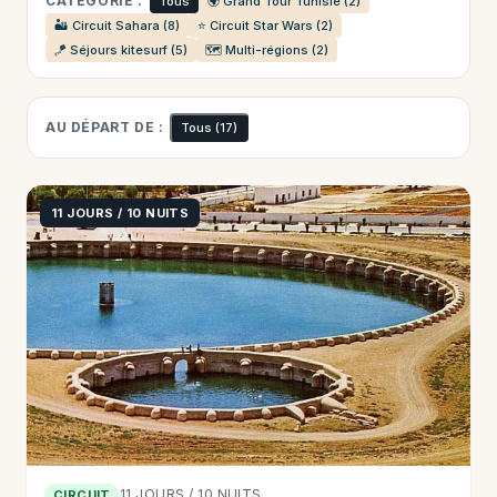
CATÉGORIE :
Tous
🌍 Grand Tour Tunisie (2)
🏜️ Circuit Sahara (8)
⭐ Circuit Star Wars (2)
🪁 Séjours kitesurf (5)
🗺️ Multi-régions (2)
AU DÉPART DE :
Tous
(17)
11 JOURS / 10 NUITS
11 JOURS / 10 NUITS
CIRCUIT