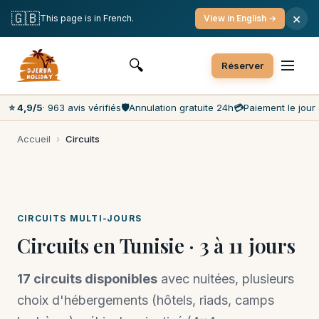
Annulation gratuite
Paiement le jour J
🇬🇧
×
This page is in French.
View in English →
Prix les moins chers du marché
Service client 7j/7
🔍
Réserver
⭐ 4,9/5
· 963 avis vérifiés
🛡️
Annulation gratuite 24h
💳
Paiement le jour 
Accueil
›
Circuits
CIRCUITS MULTI-JOURS
Circuits en Tunisie · 3 à 11 jours
17 circuits disponibles
avec nuitées, plusieurs
choix d'hébergements (hôtels, riads, camps