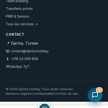
Team Building
Transferts privés
PMR & Seniors
Tous les services →
CONTACT
📍 Djerba, Tunisie
📧
contact@djerba.holiday
📱
+216 24 099 888
WhatsApp 7j/7
© 2026 Djerba Holiday. Tous droits réservés.
AI
Mentions légales
Confidentialité
CGV
Plan du site