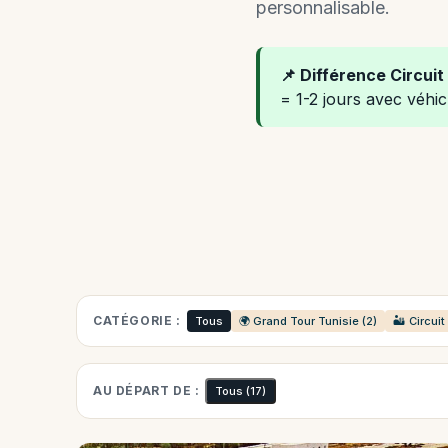
personnalisable.
📌 Différence Circuit 
= 1-2 jours avec véhic
CATÉGORIE :
Tous
🌍 Grand Tour Tunisie (2)
🏜️ Circui
AU DÉPART DE :
Tous
(17)