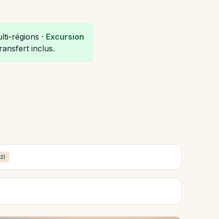
lti-régions ·
Excursion
ansfert inclus.
(2)