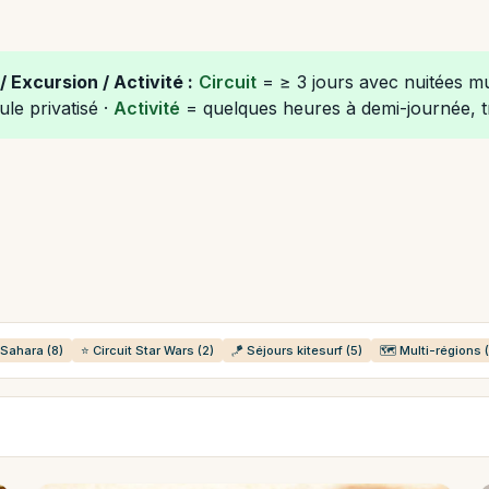
/ Excursion / Activité :
Circuit
= ≥ 3 jours avec nuitées mu
ule privatisé ·
Activité
= quelques heures à demi-journée, tr
t Sahara (8)
⭐ Circuit Star Wars (2)
🪁 Séjours kitesurf (5)
🗺️ Multi-régions 