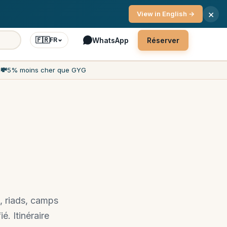
ce client 7j/7
×
View in English →
🇫🇷
WhatsApp
Réserver
FR
h
💸
5% moins cher que GYG
, riads, camps
é. Itinéraire