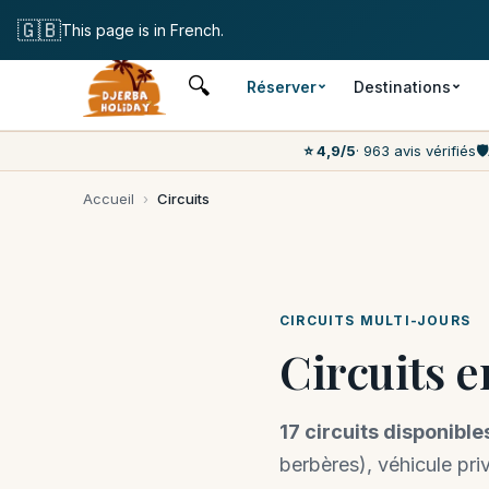
Annulation
🇬🇧
This page is in French.
🔍
Réserver
Destinations
⭐ 4,9/5
· 963 avis vérifiés
🛡️
Accueil
›
Circuits
CIRCUITS MULTI-JOURS
Circuits en
17 circuits disponible
berbères), véhicule pri