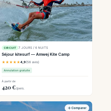
7 JOURS / 6 NUITS
CIRCUIT
Séjour kitesurf — Amwej Kite Camp
★★★★★
4,9
(56 avis)
Annulation gratuite
À partir de
420 €
/pers.
Comparer