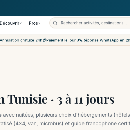
 gratuite
Paiement le jour J
Prix les moins chers du marché
Servi
Découvrir
Pros
Annulation gratuite 24h
💳
Paiement le jour J
📞
Réponse WhatsApp en 2
 Tunisie · 3 à 11 jours
s
avec nuitées, plusieurs choix d'hébergements (hôtels
vatisé (4×4, van, microbus) et guide francophone certifi