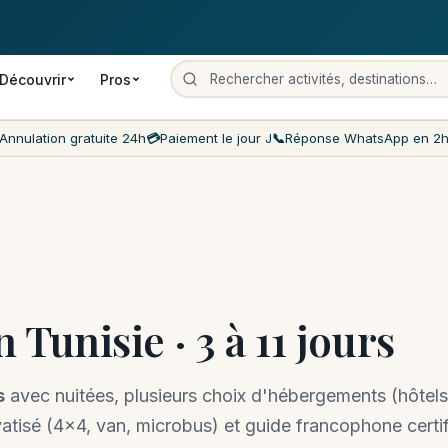
 gratuite
Paiement le jour J
Prix les moins chers du marché
Servi
Découvrir
Pros
Annulation gratuite 24h
💳
Paiement le jour J
📞
Réponse WhatsApp en 2
 Tunisie · 3 à 11 jours
s
avec nuitées, plusieurs choix d'hébergements (hôtels
vatisé (4×4, van, microbus) et guide francophone certifi