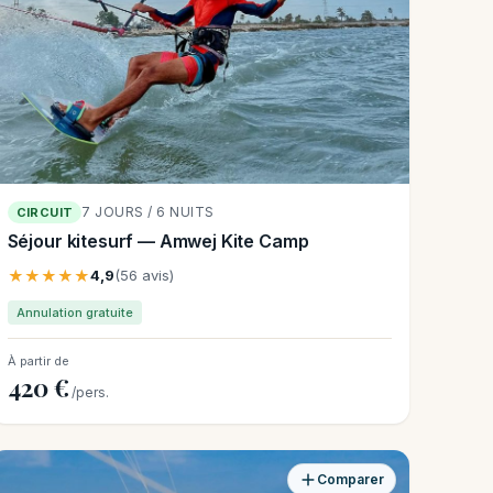
7 JOURS / 6 NUITS
CIRCUIT
Séjour kitesurf — Amwej Kite Camp
★★★★★
4,9
(56 avis)
Annulation gratuite
À partir de
420 €
/pers.
Comparer