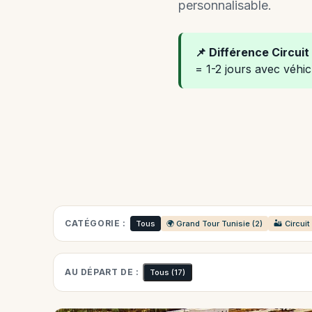
personnalisable.
📌 Différence Circuit 
= 1-2 jours avec véhic
CATÉGORIE :
Tous
🌍 Grand Tour Tunisie (2)
🏜️ Circui
AU DÉPART DE :
Tous
(17)