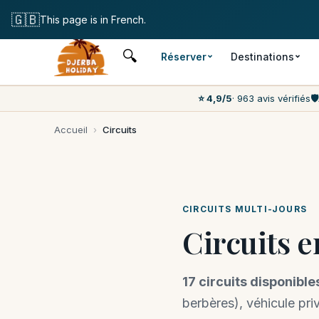
Annulation
🇬🇧
This page is in French.
🔍
Réserver
Destinations
⭐ 4,9/5
· 963 avis vérifiés
🛡️
Accueil
›
Circuits
CIRCUITS MULTI-JOURS
Circuits en
17 circuits disponible
berbères), véhicule pri