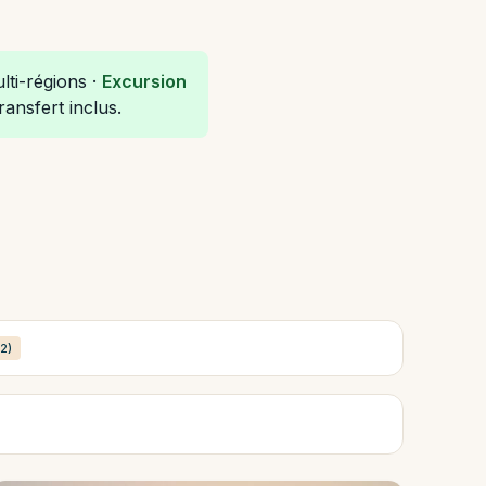
lti-régions ·
Excursion
ansfert inclus.
(2)