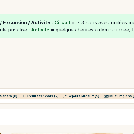
/ Excursion / Activité :
Circuit
= ≥ 3 jours avec nuitées mu
ule privatisé ·
Activité
= quelques heures à demi-journée, tr
t Sahara (8)
⭐ Circuit Star Wars (2)
🪁 Séjours kitesurf (5)
🗺️ Multi-régions 