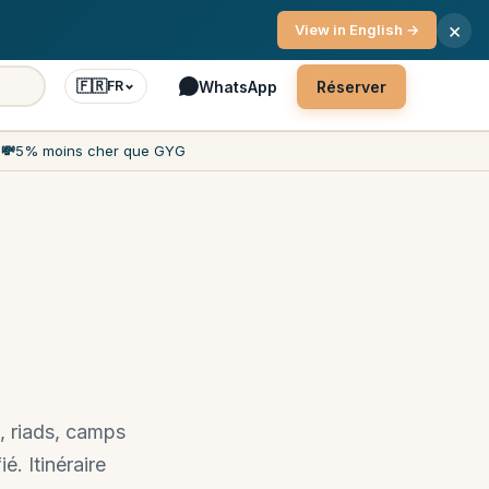
ce client 7j/7
×
View in English →
🇫🇷
WhatsApp
Réserver
FR
h
💸
5% moins cher que GYG
, riads, camps
é. Itinéraire