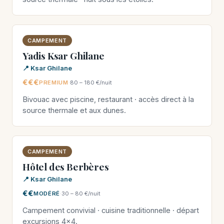
CAMPEMENT
Yadis Ksar Ghilane
📍 Ksar Ghilane
€€€
PREMIUM
·
80 – 180 €/nuit
Bivouac avec piscine, restaurant · accès direct à la
source thermale et aux dunes.
CAMPEMENT
Hôtel des Berbères
📍 Ksar Ghilane
€€
MODÉRÉ
·
30 – 80 €/nuit
Campement convivial · cuisine traditionnelle · départ
excursions 4×4.