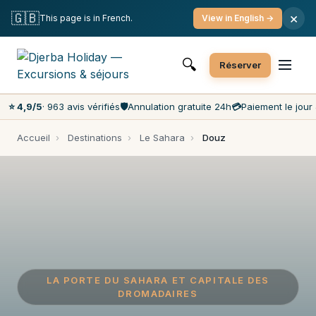
Annulation gratuite
Paiement le jour J
🇬🇧
×
This page is in French.
View in English →
Prix les moins chers du marché
Service client 7j/7
🔍
Réserver
⭐ 4,9/5
· 963 avis vérifiés
🛡️
Annulation gratuite 24h
💳
Paiement le jour 
Accueil
›
Destinations
›
Le Sahara
›
Douz
LA PORTE DU SAHARA ET CAPITALE DES
DROMADAIRES