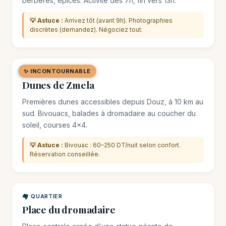
berbères, épices. Activité dès 7h, fin vers 13h.
💡 Astuce :
Arrivez tôt (avant 9h). Photographies
discrètes (demandez). Négociez tout.
✨ INCONTOURNABLE
🌿 SITE NATUREL
Dunes de Zmela
Premières dunes accessibles depuis Douz, à 10 km au
sud. Bivouacs, balades à dromadaire au coucher du
soleil, courses 4×4.
💡 Astuce :
Bivouac : 60–250 DT/nuit selon confort.
Réservation conseillée.
🏘️ QUARTIER
Place du dromadaire