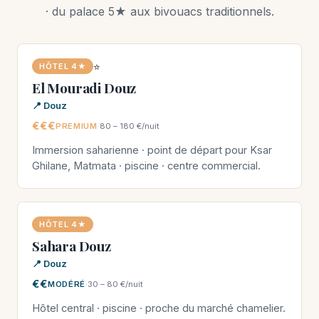
· du palace 5★ aux bivouacs traditionnels.
⭐
HÔTEL 4★
El Mouradi Douz
📍 Douz
€€€
PREMIUM
·
80 – 180 €/nuit
Immersion saharienne · point de départ pour Ksar
Ghilane, Matmata · piscine · centre commercial.
HÔTEL 4★
Sahara Douz
📍 Douz
€€
MODÉRÉ
·
30 – 80 €/nuit
Hôtel central · piscine · proche du marché chamelier.