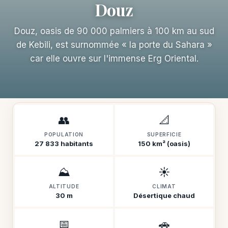
Douz
Douz, oasis de 90 000 palmiers à 100 km au sud
de Kebili, est surnommée « la porte du Sahara »
car elle ouvre sur l'immense Erg Oriental.
👥
📐
POPULATION
SUPERFICIE
27 833 habitants
150 km² (oasis)
⛰️
☀️
ALTITUDE
CLIMAT
30 m
Désertique chaud
📅
🚗