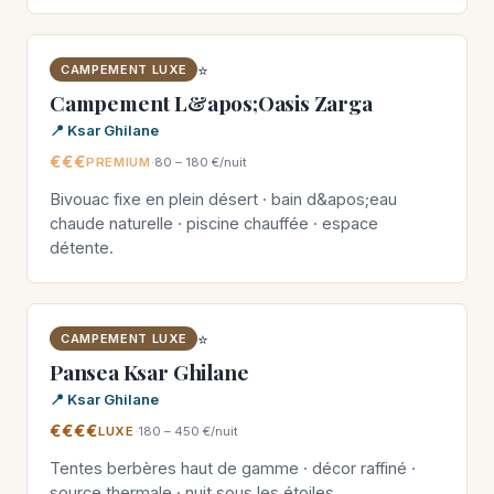
⭐
CAMPEMENT LUXE
Campement L&apos;Oasis Zarga
📍 Ksar Ghilane
€€€
PREMIUM
·
80 – 180 €/nuit
Bivouac fixe en plein désert · bain d&apos;eau
chaude naturelle · piscine chauffée · espace
détente.
⭐
CAMPEMENT LUXE
Pansea Ksar Ghilane
📍 Ksar Ghilane
€€€€
LUXE
·
180 – 450 €/nuit
Tentes berbères haut de gamme · décor raffiné ·
source thermale · nuit sous les étoiles.