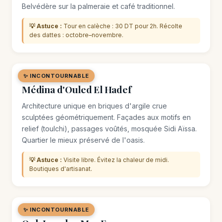
Belvédère sur la palmeraie et café traditionnel.
💡 Astuce :
Tour en calèche : 30 DT pour 2h. Récolte
des dattes : octobre–novembre.
✨ INCONTOURNABLE
🏘️ QUARTIER
Médina d'Ouled El Hadef
Architecture unique en briques d'argile crue
sculptées géométriquement. Façades aux motifs en
relief (toulchi), passages voûtés, mosquée Sidi Aïssa.
Quartier le mieux préservé de l'oasis.
💡 Astuce :
Visite libre. Évitez la chaleur de midi.
Boutiques d'artisanat.
✨ INCONTOURNABLE
🌿 SITE NATUREL