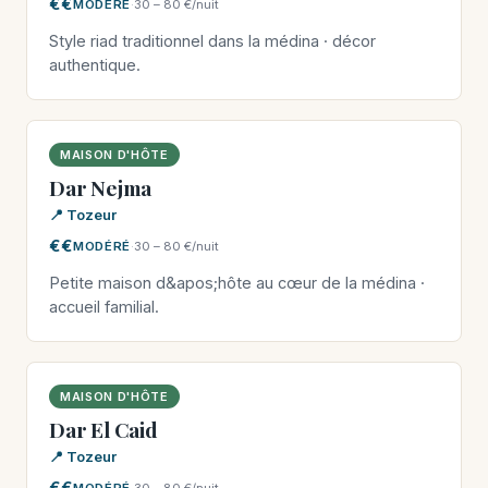
€€
MODÉRÉ
·
30 – 80 €/nuit
Style riad traditionnel dans la médina · décor
authentique.
MAISON D'HÔTE
Dar Nejma
📍 Tozeur
€€
MODÉRÉ
·
30 – 80 €/nuit
Petite maison d&apos;hôte au cœur de la médina ·
accueil familial.
MAISON D'HÔTE
Dar El Caid
📍 Tozeur
€€
MODÉRÉ
·
30 – 80 €/nuit