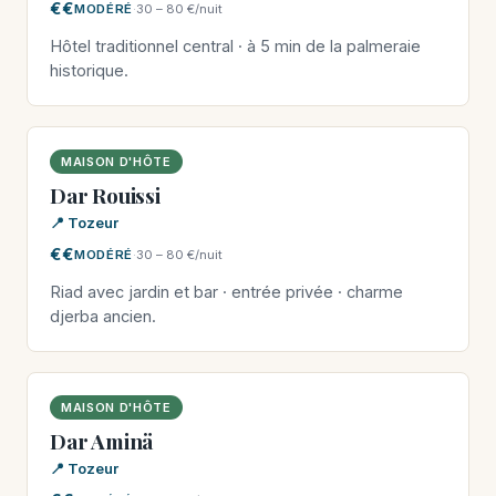
€€
MODÉRÉ
·
30 – 80 €/nuit
Hôtel traditionnel central · à 5 min de la palmeraie
historique.
MAISON D'HÔTE
Dar Rouissi
📍 Tozeur
€€
MODÉRÉ
·
30 – 80 €/nuit
Riad avec jardin et bar · entrée privée · charme
djerba ancien.
MAISON D'HÔTE
Dar Aminä
📍 Tozeur