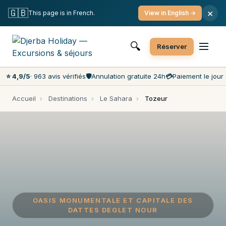
Annulation gratuite
Paiement le jour J
🇬🇧
×
This page is in French.
View in English →
Prix les moins chers du marché
Service client 7j/7
🔍
Réserver
⭐ 4,9/5
· 963 avis vérifiés
🛡️
Annulation gratuite 24h
💳
Paiement le jour 
Accueil
›
Destinations
›
Le Sahara
›
Tozeur
OASIS MONUMENTALE ET CAPITALE DES
DATTES DEGLET NOUR