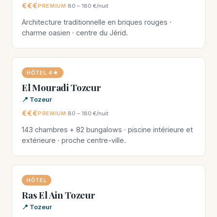
€€€
PREMIUM
·
80 – 180 €/nuit
Architecture traditionnelle en briques rouges ·
charme oasien · centre du Jérid.
HÔTEL 4★
El Mouradi Tozeur
📍 Tozeur
€€€
PREMIUM
·
80 – 180 €/nuit
143 chambres + 82 bungalows · piscine intérieure et
extérieure · proche centre-ville.
HÔTEL
Ras El Ain Tozeur
📍 Tozeur