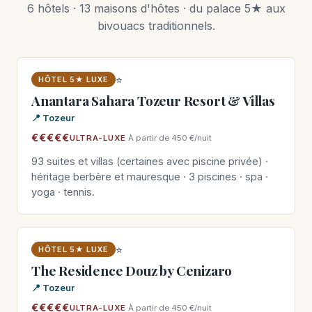
6 hôtels · 13 maisons d'hôtes · du palace 5★ aux
bivouacs traditionnels.
⭐
HÔTEL 5★ LUXE
Anantara Sahara Tozeur Resort & Villas
📍 Tozeur
€€€€€
ULTRA-LUXE
·
À partir de 450 €/nuit
93 suites et villas (certaines avec piscine privée) ·
héritage berbère et mauresque · 3 piscines · spa ·
yoga · tennis.
⭐
HÔTEL 5★ LUXE
The Residence Douz by Cenizaro
📍 Tozeur
€€€€€
ULTRA-LUXE
·
À partir de 450 €/nuit