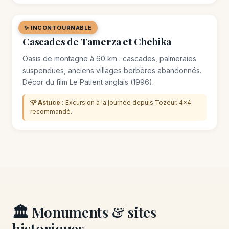
✨ INCONTOURNABLE
🌿 SITE NATUREL
Cascades de Tamerza et Chebika
Oasis de montagne à 60 km : cascades, palmeraies
suspendues, anciens villages berbères abandonnés.
Décor du film Le Patient anglais (1996).
💡 Astuce :
Excursion à la journée depuis Tozeur. 4×4
recommandé.
🏛️ Monuments & sites
historiques