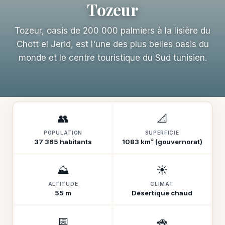
Tozeur
Tozeur, oasis de 200 000 palmiers à la lisière du
Chott el Jerid, est l'une des plus belles oasis du
monde et le centre touristique du Sud tunisien.
👥
📐
POPULATION
SUPERFICIE
37 365 habitants
1083 km² (gouvernorat)
⛰️
☀️
ALTITUDE
CLIMAT
55 m
Désertique chaud
📅
🚗