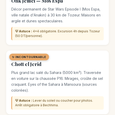
Onk Jemel — Mos Espa
Décor permanent de Star Wars Episode I (Mos Espa,
ville natale d'Anakin) à 30 km de Tozeur. Maisons en
argile et dunes spectaculaires.
💡 Astuce :
4×4 obligatoire. Excursion 4h depuis Tozeur
(50 DT/personne).
✨ INCONTOURNABLE
🌿 SITE NATUREL
Chott el Jerid
Plus grand lac salé du Sahara (5000 km²). Traversée
en voiture sur la chaussée P16. Mirages, croûte de sel
craquant. Eyes of the Sahara à Mansoura (sources
colorées).
💡 Astuce :
Lever du soleil ou coucher pour photos.
Arrêt obligatoire à Bechhima.