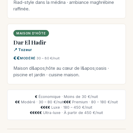
Riad-style dans la médina · ambiance maghrébine
raffinée.
MAISON D'HÔTE
Dar El Hadir
📍 Tozeur
€€
MODÉRÉ
·
30 – 80 €/nuit
Maison d&apos;hôte au cœur de l&apos;oasis ·
piscine et jardin · cuisine maison.
€
Économique · Moins de 30 €/nuit
€€
Modéré · 30 – 80 €/nuit
€€€
Premium · 80 – 180 €/nuit
€€€€
Luxe · 180 – 450 €/nuit
€€€€€
Ultra-luxe · À partir de 450 €/nuit