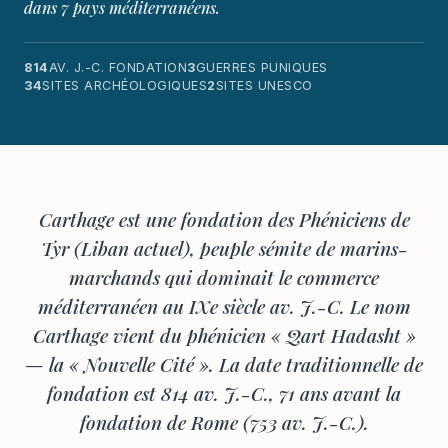
dans 7 pays méditerranéens.
814
AV. J.-C. FONDATION
3
GUERRES PUNIQUES
34
SITES ARCHÉOLOGIQUES
2
SITES UNESCO
Carthage est une fondation des Phéniciens de
Tyr (Liban actuel), peuple sémite de marins-
marchands qui dominait le commerce
méditerranéen au IXe siècle av. J.-C. Le nom
Carthage vient du phénicien « Qart Hadasht »
— la « Nouvelle Cité ». La date traditionnelle de
fondation est 814 av. J.-C., 71 ans avant la
fondation de Rome (753 av. J.-C.).