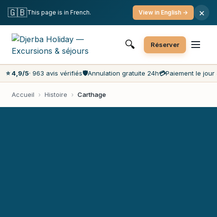
Annulation gratuite
Paiement le jour J
🇬🇧
×
This page is in French.
View in English →
Prix les moins chers du marché
Service client 7j/7
🔍
Réserver
⭐ 4,9/5
· 963 avis vérifiés
🛡️
Annulation gratuite 24h
💳
Paiement le jour 
Accueil
›
Histoire
›
Carthage