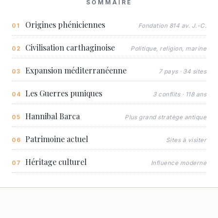
SOMMAIRE
Origines phéniciennes
Fondation 814 av. J.-C.
Civilisation carthaginoise
Politique, religion, marine
Expansion méditerranéenne
7 pays · 34 sites
Les Guerres puniques
3 conflits · 118 ans
Hannibal Barca
Plus grand stratège antique
Patrimoine actuel
Sites à visiter
Héritage culturel
Influence moderne