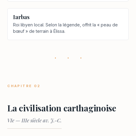
Iarbas
Roi libyen local. Selon la légende, offrit la « peau de
bœuf » de terrain à Élissa.
· · ·
CHAPITRE 02
La civilisation carthaginoise
VIe — IIIe siècle av. J.-C.