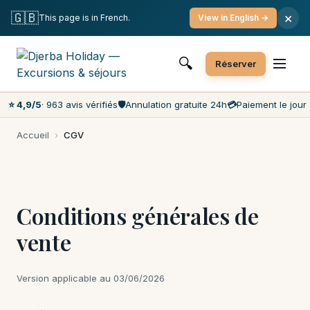
Annulation gratuite
Paiement le jour J
🇬🇧
×
This page is in French.
View in English →
Prix les moins chers du marché
Service client 7j/7
🔍
Réserver
⭐ 4,9/5
· 963 avis vérifiés
🛡️
Annulation gratuite 24h
💳
Paiement le jour 
Accueil
›
CGV
Conditions générales de
vente
Version applicable au 03/06/2026