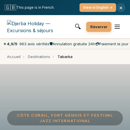
Annulation gratuite
Paiement le jour J
🇬🇧
×
This page is in French.
View in English →
Prix les moins chers du marché
Service client 7j/7
🔍
Réserver
⭐ 4,9/5
· 963 avis vérifiés
🛡️
Annulation gratuite 24h
💳
Paiement le jour 
Accueil
›
Destinations
›
Tabarka
CÔTE CORAIL, FORT GÉNOIS ET FESTIVAL
JAZZ INTERNATIONAL