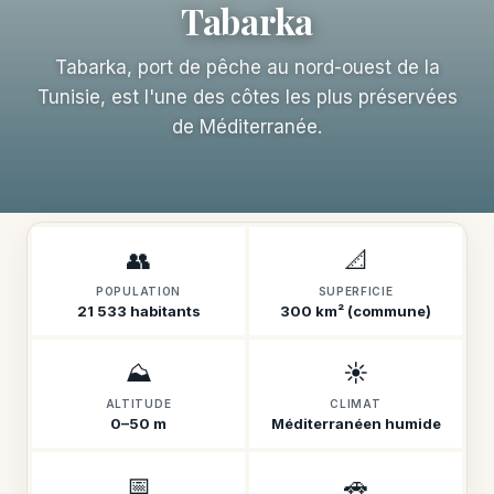
Tabarka
Tabarka, port de pêche au nord-ouest de la
Tunisie, est l'une des côtes les plus préservées
de Méditerranée.
👥
📐
POPULATION
SUPERFICIE
21 533 habitants
300 km² (commune)
⛰️
☀️
ALTITUDE
CLIMAT
0–50 m
Méditerranéen humide
📅
🚗