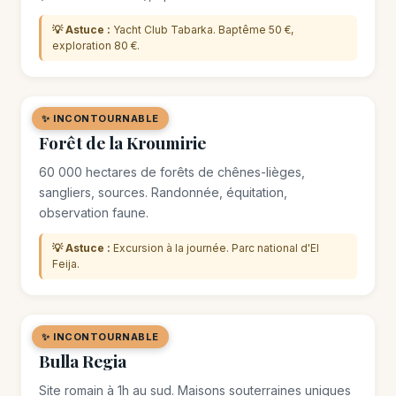
💡 Astuce :
Yacht Club Tabarka. Baptême 50 €,
exploration 80 €.
✨ INCONTOURNABLE
🌿 SITE NATUREL
Forêt de la Kroumirie
60 000 hectares de forêts de chênes-lièges,
sangliers, sources. Randonnée, équitation,
observation faune.
💡 Astuce :
Excursion à la journée. Parc national d'El
Feija.
✨ INCONTOURNABLE
🏛️ MONUMENT
Bulla Regia
Site romain à 1h au sud. Maisons souterraines uniques