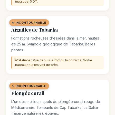
magique. 5 DT.
✨ INCONTOURNABLE
🌿 SITE NATUREL
Aiguilles de Tabarka
Formations rocheuses dressées dans la mer, hautes
de 25 m. Symbole géologique de Tabarka. Belles
photos.
💡 Astuce :
Vue depuis le fort ou la corniche. Sortie
bateau pour les voir de près.
✨ INCONTOURNABLE
🌿 SITE NATUREL
Plongée corail
L'un des meilleurs spots de plongée corail rouge de
Méditerranée. Tombants de Cap Tabarka, La Galite
(réserve naturelle), épaves.