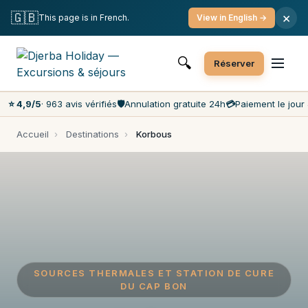
Annulation gratuite
Paiement le jour J
🇬🇧
×
This page is in French.
View in English →
Prix les moins chers du marché
Service client 7j/7
🔍
Réserver
⭐ 4,9/5
· 963 avis vérifiés
🛡️
Annulation gratuite 24h
💳
Paiement le jour 
Accueil
›
Destinations
›
Korbous
SOURCES THERMALES ET STATION DE CURE
DU CAP BON