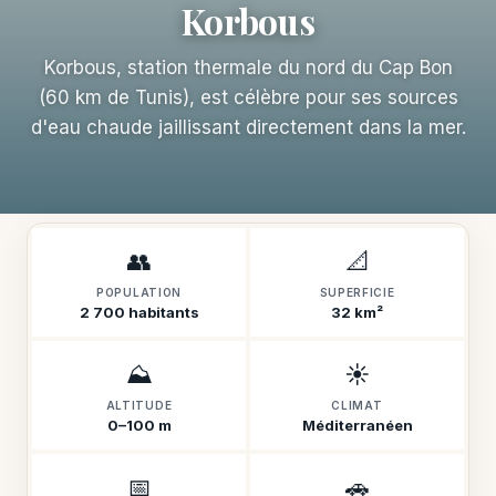
Korbous
Korbous, station thermale du nord du Cap Bon
(60 km de Tunis), est célèbre pour ses sources
d'eau chaude jaillissant directement dans la mer.
👥
📐
POPULATION
SUPERFICIE
2 700 habitants
32 km²
⛰️
☀️
ALTITUDE
CLIMAT
0–100 m
Méditerranéen
📅
🚗