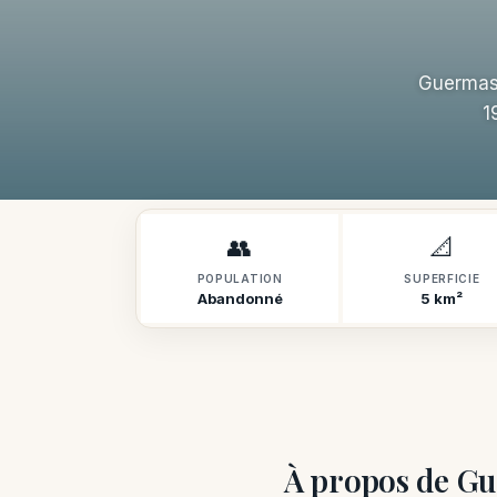
Guermass
1
👥
📐
POPULATION
SUPERFICIE
Abandonné
5 km²
À propos de G