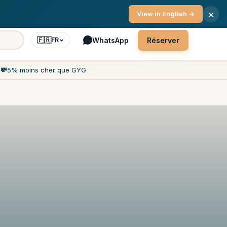
ce client 7j/7
×
View in English →
🇫🇷
WhatsApp
Réserver
FR
h
💸
5% moins cher que GYG