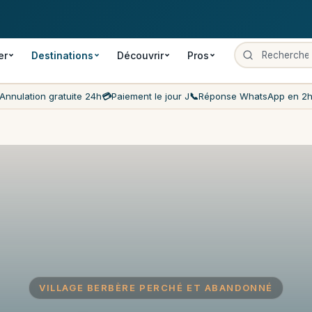
 gratuite
Paiement le jour J
Prix les moins chers du marché
Servi
er
Destinations
Découvrir
Pros
Annulation gratuite 24h
💳
Paiement le jour J
📞
Réponse WhatsApp en 2
VILLAGE BERBÈRE PERCHÉ ET ABANDONNÉ