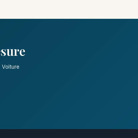
esure
 Voiture