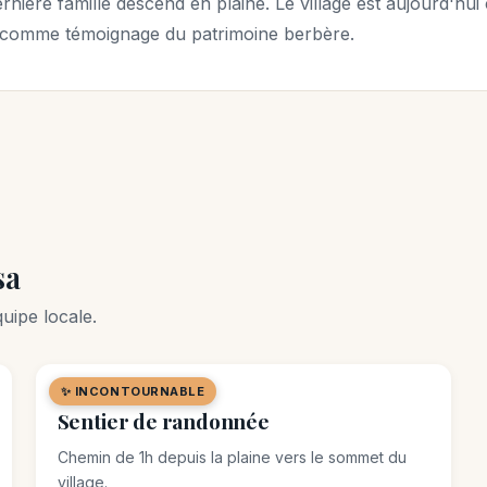
rnière famille descend en plaine. Le village est aujourd'hu
comme témoignage du patrimoine berbère.
sa
uipe locale.
✨ INCONTOURNABLE
🌿 SITE NATUREL
Sentier de randonnée
Chemin de 1h depuis la plaine vers le sommet du
village.