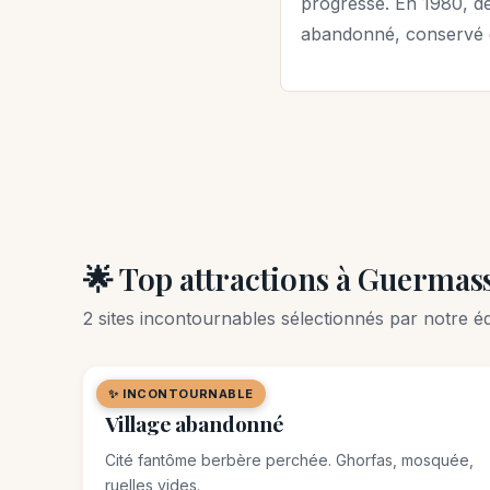
progresse. En 1980, de
abandonné, conservé 
🌟 Top attractions à Guermas
2 sites incontournables sélectionnés par notre éq
✨ INCONTOURNABLE
🌿 SITE NATUREL
Village abandonné
Cité fantôme berbère perchée. Ghorfas, mosquée,
ruelles vides.