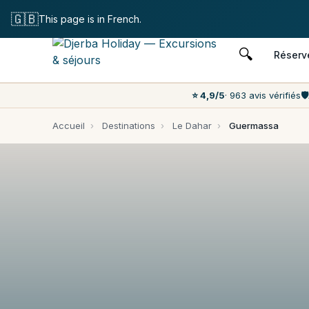
Annulation
🇬🇧
This page is in French.
🔍
Réserv
⭐ 4,9/5
· 963 avis vérifiés
🛡️
Accueil
›
Destinations
›
Le Dahar
›
Guermassa