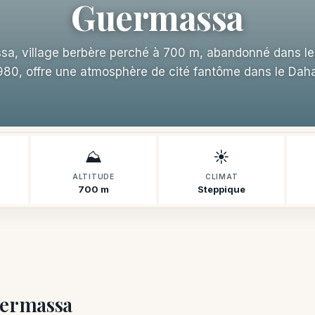
Guermassa
a, village berbère perché à 700 m, abandonné dans l
980, offre une atmosphère de cité fantôme dans le Daha
⛰️
☀️
ALTITUDE
CLIMAT
700 m
Steppique
uermassa