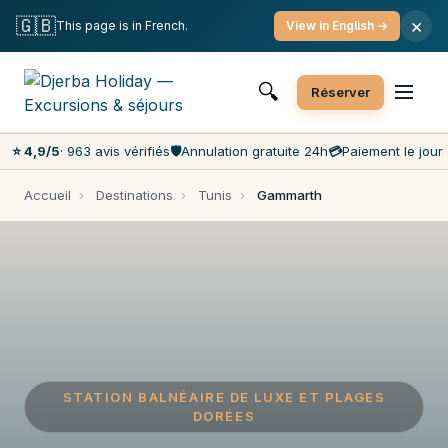
Annulation gratuite
Paiement le jour J
🇬🇧
×
This page is in French.
View in English →
Prix les moins chers du marché
Service client 7j/7
🔍
Réserver
⭐ 4,9/5
· 963 avis vérifiés
🛡️
Annulation gratuite 24h
💳
Paiement le jour 
Accueil
›
Destinations
›
Tunis
›
Gammarth
STATION BALNÉAIRE DE LUXE ET PLAGES
DORÉES