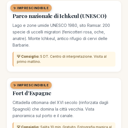
✨ IMPRESCINDIBILE
🌿 SITO NATURALE
Parco nazionale di Ichkeul (UNESCO)
Lago e zone umide UNESCO 1980, sito Ramsar. 200
specie di uccelli migratori (fenicotteri rosa, oche,
anatre). Monte Ichkeul, antico rifugio di cervi delle
Barbarie.
💡 Consiglio:
5 DT. Centro di interpretazione. Visita al
primo mattino.
✨ IMPRESCINDIBILE
🏛️ MONUMENTO
Fort d'Espagne
Cittadella ottomana del XVI secolo (rinforzata dagli
Spagnoli) che domina la città vecchia. Vista
panoramica sul porto e il canale.
💡 Consiglio:
Salita 10 min. Gratuito. Fotografia magica al