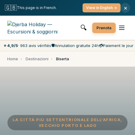
Cancellazione gratuita
Pagamento il giorno stesso
🇬🇧
×
This page is in French.
View in English →
Prezzi più bassi del mercato
Servizio clienti 7 giorni su 7
🔍
Prenota
⭐ 4,9/5
· 963 avis vérifiés
🛡️
Annulation gratuite 24h
💳
Paiement le jour 
Home
›
Destinazioni
›
Biserta
LA CITTÀ PIÙ SETTENTRIONALE DELL'AFRICA,
VECCHIO PORTO E LAGO