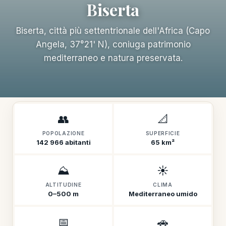
Biserta
Biserta, città più settentrionale dell'Africa (Capo
Angela, 37°21' N), coniuga patrimonio
mediterraneo e natura preservata.
👥
📐
POPOLAZIONE
SUPERFICIE
142 966 abitanti
65 km²
⛰️
☀️
ALTITUDINE
CLIMA
0–500 m
Mediterraneo umido
📅
🚗