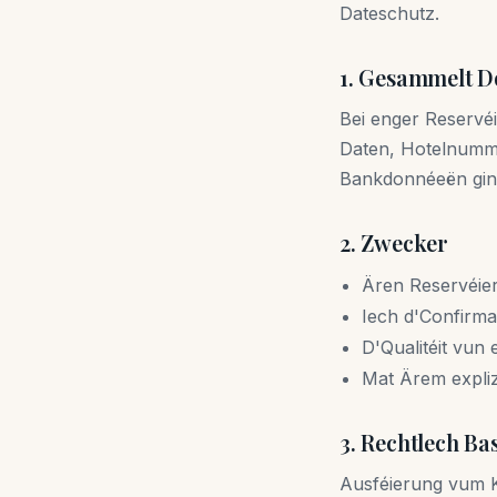
Dateschutz.
1. Gesammelt 
Bei enger Reservé
Daten, Hotelnumm,
Bankdonnéeën ginn
2. Zwecker
Ären Reservéie
Iech d'Confirma
D'Qualitéit vun
Mat Ärem expliz
3. Rechtlech Bas
Ausféierung vum Ko