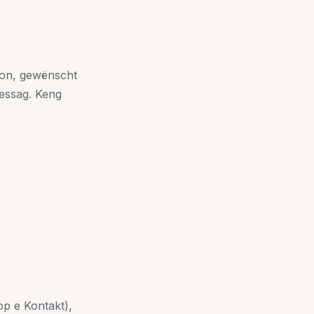
fon, gewënscht
Messag. Keng
op e Kontakt),