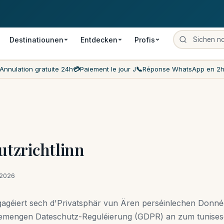
Bezuelung um Dag selwecht
Déi billegsten Präisser um Maart
Kund
Destinatiounen
Entdecken
Profis
Annulation gratuite 24h
💳
Paiement le jour J
📞
Réponse WhatsApp en 2
tzrichtlinn
/2026
gagéiert sech d'Privatsphär vun Ären perséinlechen Donn
emengen Dateschutz-Reguléierung (GDPR) an zum tunises