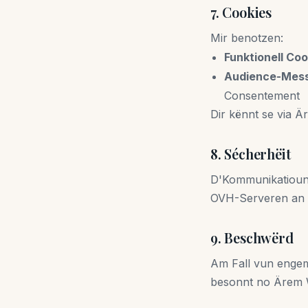
7. Cookies
Mir benotzen:
Funktionell Coo
Audience-Mess
Consentement
Dir kënnt se via 
8. Sécherhëit
D'Kommunikatioune
OVH-Serveren an 
9. Beschwërd
Am Fall vun engem
besonnt no Ärem 