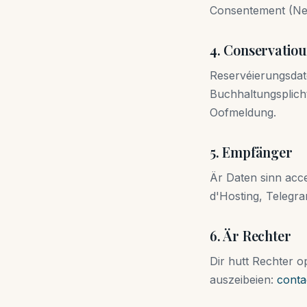
Consentement (New
4. Conservatio
Reservéierungsdat
Buchhaltungsplicht
Oofmeldung.
5. Empfänger
Är Daten sinn acce
d'Hosting, Telegra
6. Är Rechter
Dir hutt Rechter op
auszeibeien:
conta