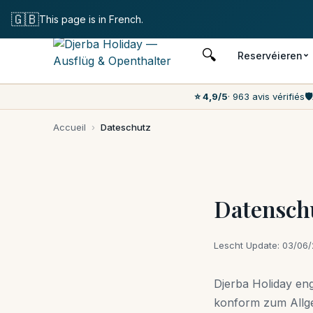
Gratis Annullatioun
🇬🇧
This page is in French.
🔍
Reservéieren
⭐ 4,9/5
· 963 avis vérifiés
🛡️
Accueil
›
Dateschutz
Datenschu
Lescht Update: 03/06
Djerba Holiday en
konform zum Allg