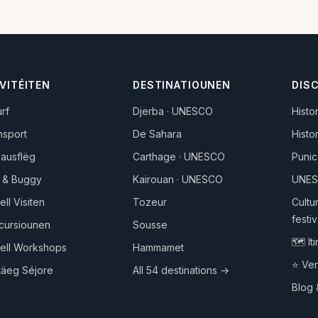
VITÉITEN
DESTINATIOUNEN
DIS
urf
Djerba · UNESCO
Histo
hsport
De Sahara
Histo
ausflëg
Carthage · UNESCO
Punic
 & Buggy
Kairouan · UNESCO
UNES
ell Visiten
Tozeur
Cultu
festiv
xcursiounen
Sousse
🗺️ It
rell Workshops
Hammamet
⭐ Ver
täeg Séjore
All 54 destinations →
Blog