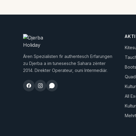
AKTI
Kites
Ären Spezialisten fir authentesch Erfarungen
Tauc
zu Djerba a im tunesesche Sahara zënter
Boots
2014. Direkter Operateur, ouni Intermediär.
Quad
Kultur
All E
Kultu
Mehr