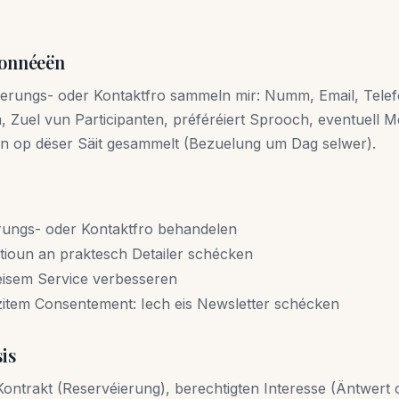
Donnéeën
ierungs- oder Kontaktfro sammeln mir: Numm, Email, Tele
 Zuel vun Participanten, préféréiert Sprooch, eventuell 
 op dëser Säit gesammelt (Bezuelung um Dag selwer).
rungs- oder Kontaktfro behandelen
tioun an praktesch Detailer schécken
 eisem Service verbesseren
item Consentement: Iech eis Newsletter schécken
is
ntrakt (Reservéierung), berechtigten Interesse (Äntwert 