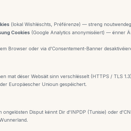
kies
(lokal Wishlëschts, Préférenze) — streng noutwende
ung Cookies
(Google Analytics anonymiséiert) — ënner 
Ärem Browser oder via d'Consentement-Banner desaktivéier
n mat dëser Websäit sinn verschlësselt (HTTPS / TLS 1.3)
der Europäescher Unioun gespéichert.
 ongelösten Disput kënnt Dir d'INPDP (Tunisie) oder d'CN
Wunnerland.