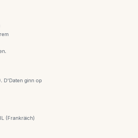
g
Ärem
en.
. D'Daten ginn op
IL (Frankräich)