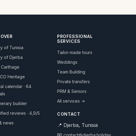
COVER
PROFESSIONAL
SERVICES
ry of Tunisia
Tailor-made tours
ry of Djerba
Weddings
 Carthage
Team Building
CO Heritage
Private transfers
ral calendar · 64
PRM & Seniors
als
All services →
inerary builder
ified reviews · 4,9/5
CONTACT
 & news
📍 Djerba, Tunisia
📧
contact@djerba.holiday