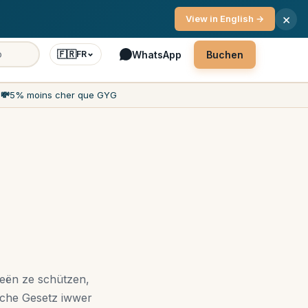
enservis 7 Deeg d'Woch
×
View in English →
🇫🇷
WhatsApp
Buchen
FR
h
💸
5% moins cher que GYG
éeën ze schützen,
che Gesetz iwwer