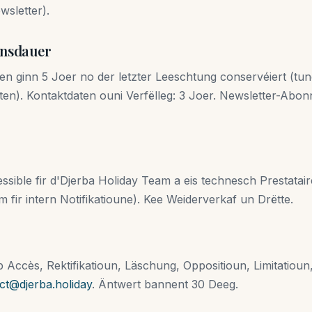
sletter).
unsdauer
en ginn 5 Joer no der letzter Leeschtung conservéiert (tu
en). Kontaktdaten ouni Verfëlleg: 3 Joer. Newsletter-Abon
ssible fir d'Djerba Holiday Team a eis technesch Prestatair
m fir intern Notifikatioune). Kee Weiderverkaf un Drëtte.
 Accès, Rektifikatioun, Läschung, Oppositioun, Limitatioun, P
ct@djerba.holiday
. Äntwert bannent 30 Deeg.