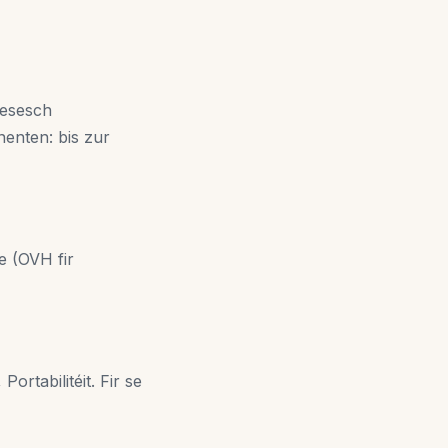
nesesch
nenten: bis zur
e (OVH fir
ortabilitéit. Fir se