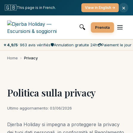
Cancellazione gratuita
Pagamento il giorno stesso
🇬🇧
×
This page is in French.
View in English →
I prezzi più bassi del mercato
Servizio clienti 7 giorni su 7
🔍
Prenota
⭐ 4,9/5
· 963 avis vérifiés
🛡️
Annulation gratuite 24h
💳
Paiement le jour 
Home
›
Privacy
Politica sulla privacy
Ultimo aggiornamento: 03/06/2026
Djerba Holiday si impegna a proteggere la privacy
dei tuoi dati personali, in conformità al Regolamento