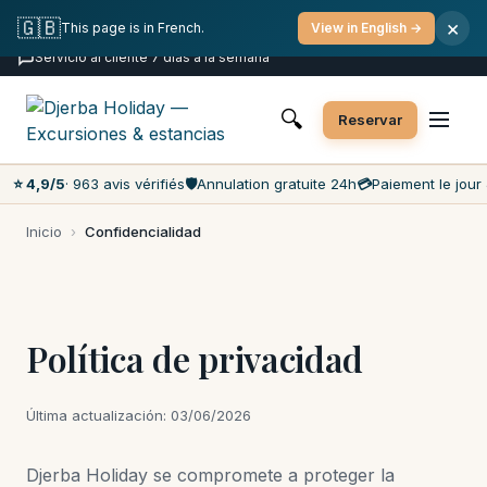
Cancelación gratuita
Pago el día D
🇬🇧
×
This page is in French.
View in English →
Precios más bajos del mercado
Servicio al cliente 7 días a la semana
🔍
Reservar
⭐ 4,9/5
· 963 avis vérifiés
🛡️
Annulation gratuite 24h
💳
Paiement le jour 
Inicio
›
Confidencialidad
Política de privacidad
Última actualización: 03/06/2026
Djerba Holiday se compromete a proteger la