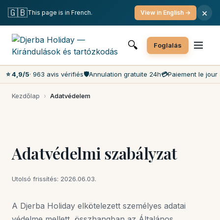
Ingyenes lemondás
Fizetés a nap folyamán
🇬🇧
×
This page is in French.
View in English →
A piac legalacsonyabb árai
Ügyfélszolgálat 7 nap/7
🔍
Foglalás
⭐ 4,9/5
· 963 avis vérifiés
🛡️
Annulation gratuite 24h
💳
Paiement le jour 
Kezdőlap
›
Adatvédelem
Adatvédelmi szabályzat
Utolsó frissítés: 2026.06.03.
A Djerba Holiday elkötelezett személyes adatai
védelme mellett, összhangban az Általános