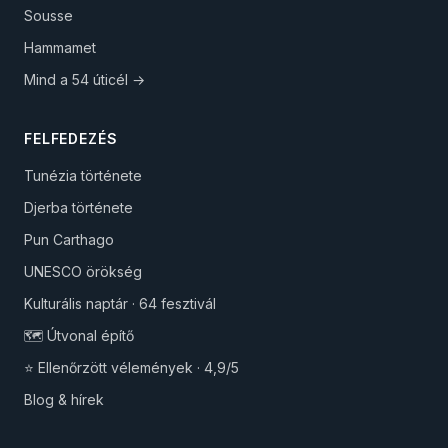
Sousse
Hammamet
Mind a 54 úticél →
FELFEDEZÉS
Tunézia története
Djerba története
Pun Carthago
UNESCO örökség
Kulturális naptár · 64 fesztivál
🗺️ Útvonal építő
⭐ Ellenőrzött vélemények · 4,9/5
Blog & hírek