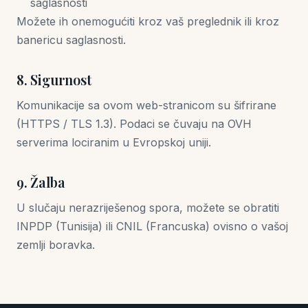
saglasnosti
Možete ih onemogućiti kroz vaš preglednik ili kroz
banericu saglasnosti.
8. Sigurnost
Komunikacije sa ovom web-stranicom su šifrirane
(HTTPS / TLS 1.3). Podaci se čuvaju na OVH
serverima lociranim u Evropskoj uniji.
9. Žalba
U slučaju nerazriješenog spora, možete se obratiti
INPDP (Tunisija) ili CNIL (Francuska) ovisno o vašoj
zemlji boravka.