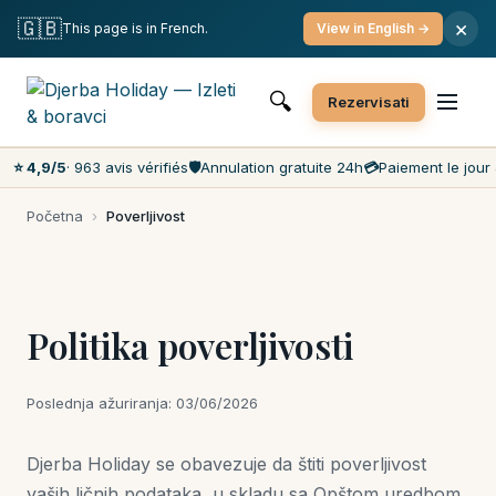
Besplatna otkazivanja
Plaćanje na dan događaja
🇬🇧
×
This page is in French.
View in English →
Najniže cene na tržištu
Korisnička podrška 7 dana/7 dana
🔍
Rezervisati
⭐ 4,9/5
· 963 avis vérifiés
🛡️
Annulation gratuite 24h
💳
Paiement le jour 
Početna
›
Poverljivost
Politika poverljivosti
Poslednja ažuriranja: 03/06/2026
Djerba Holiday se obavezuje da štiti poverljivost
vaših ličnih podataka, u skladu sa Opštom uredbom