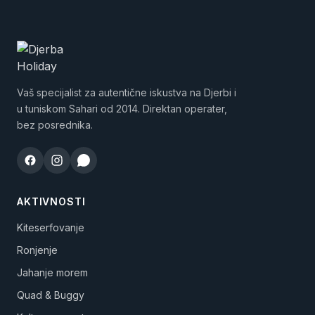
Vaš specijalist za autentične iskustva na Djerbi i
u tuniskom Sahari od 2014. Direktan operater,
bez posrednika.
AKTIVNOSTI
Kiteserfovanje
Ronjenje
Jahanje morem
Quad & Buggy