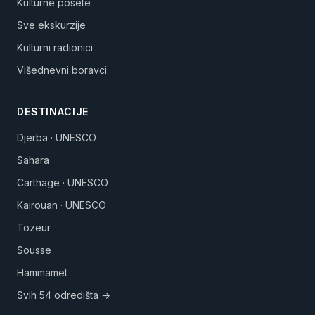
Kulturne posete
Sve ekskurzije
Kulturni radionici
Višednevni boravci
DESTINACIJE
Djerba · UNESCO
Sahara
Carthage · UNESCO
Kairouan · UNESCO
Tozeur
Sousse
Hammamet
Svih 54 odredišta →