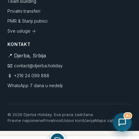
Team Building
Privatni transferi
PMR & Stariji putnici
Sve usluge →
KONTAKT
📍 Djerba, Srbija
📧
contact@djerba.holiday
📱
+216 24 099 888
WhatsApp 7 dana u nedelji
© 2026 Djerba Holiday. Sva prava zadržana.
AI
Pravne napomene
Privatnost
Uslovi korišćenja
Mapa sajta