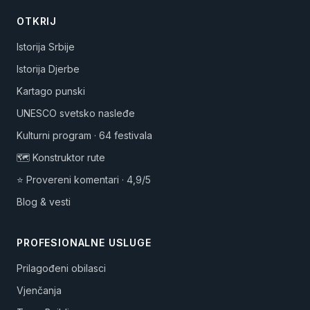
OTKRIJ
Istorija Srbije
Istorija Djerbe
Kartago punski
UNESCO svetsko nasleđe
Kulturni program · 64 festivala
🗺️ Konstruktor rute
⭐ Provereni komentari · 4,9/5
Blog & vesti
PROFESIONALNE USLUGE
Prilagođeni obilasci
Vjenčanja