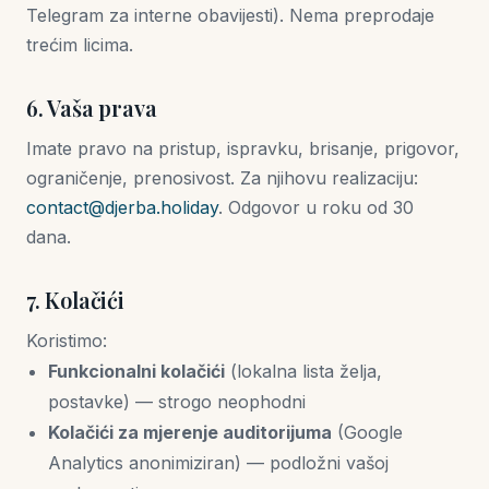
Telegram za interne obavijesti). Nema preprodaje
trećim licima.
6. Vaša prava
Imate pravo na pristup, ispravku, brisanje, prigovor,
ograničenje, prenosivost. Za njihovu realizaciju:
contact@djerba.holiday
. Odgovor u roku od 30
dana.
7. Kolačići
Koristimo:
Funkcionalni kolačići
(lokalna lista želja,
postavke) — strogo neophodni
Kolačići za mjerenje auditorijuma
(Google
Analytics anonimiziran) — podložni vašoj