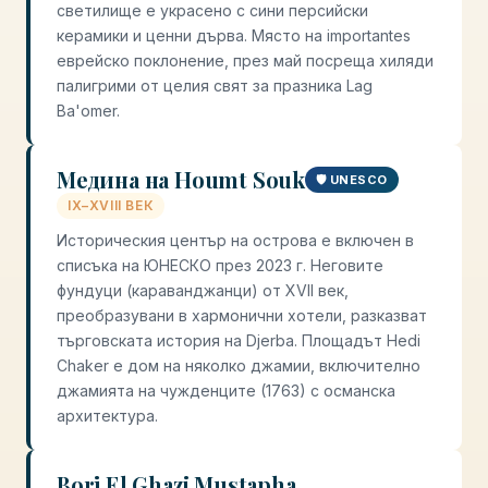
светилище е украсено с сини персийски
керамики и ценни дърва. Място на importantes
еврейско поклонение, през май посреща хиляди
палигрими от целия свят за празника Lag
Ba'omer.
Медина на Houmt Souk
🛡️ UNESCO
IX–XVIII ВЕК
Историческия център на острова е включен в
списъка на ЮНЕСКО през 2023 г. Неговите
фундуци (караванджанци) от XVII век,
преобразувани в хармонични хотели, разказват
търговската история на Djerba. Площадът Hedi
Chaker е дом на няколко джамии, включително
джамията на чужденците (1763) с османска
архитектура.
Borj El Ghazi Mustapha