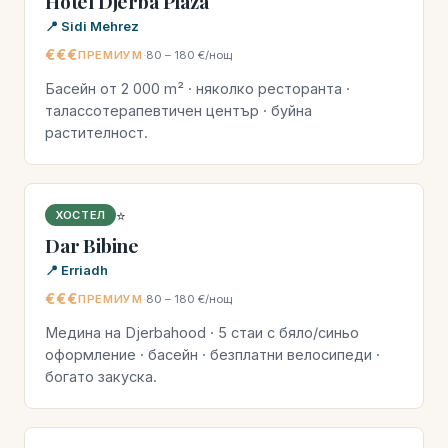
Hôtel Djerba Plaza
📍 Sidi Mehrez
€€€
ПРЕМИУМ
·
80 – 180 €/нощ
Басейн от 2 000 m² · няколко ресторанта ·
талассотерапевтичен център · буйна
растителност.
⭐
ХОСТЕЛ
Dar Bibine
📍 Erriadh
€€€
ПРЕМИУМ
·
80 – 180 €/нощ
Медина на Djerbahood · 5 стаи с бяло/синьо
оформление · басейн · безплатни велосипеди ·
богато закуска.