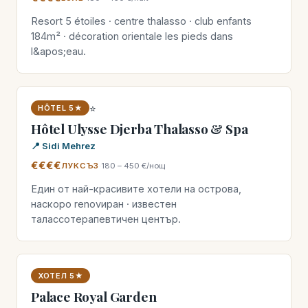
Resort 5 étoiles · centre thalasso · club enfants
184m² · décoration orientale les pieds dans
l&apos;eau.
⭐
HÔTEL 5★
Hôtel Ulysse Djerba Thalasso & Spa
📍 Sidi Mehrez
€€€€
ЛУКСЪЗ
·
180 – 450 €/нощ
Един от най-красивите хотели на острова,
наскоро renovиран · известен
талассотерапевтичен център.
ХОТЕЛ 5★
Palace Royal Garden