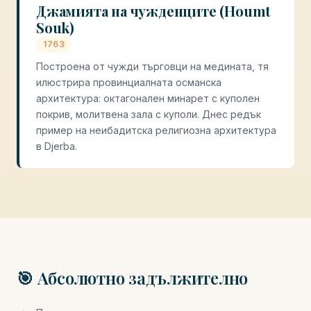
Джамията на чужденците (Houmt
Souk)
1763
Построена от чужди търговци на медината, тя
илюстрира провинциалната османска
архитектура: октагонален минарет с куполен
покрив, молитвена зала с куполи. Днес редък
пример на неибадитска религиозна архитектура
в Djerba.
🎯 Абсолютно задължително