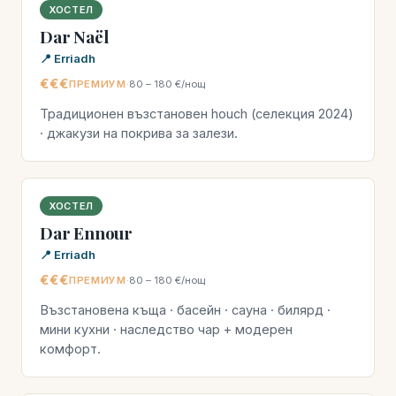
ХОСТЕЛ
Dar Naël
📍 Erriadh
€€€
ПРЕМИУМ
·
80 – 180 €/нощ
Традиционен възстановен houch (селекция 2024)
· джакузи на покрива за залези.
ХОСТЕЛ
Dar Ennour
📍 Erriadh
€€€
ПРЕМИУМ
·
80 – 180 €/нощ
Възстановена къща · басейн · сауна · билярд ·
мини кухни · наследство чар + модерен
комфорт.