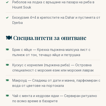
Риболов на лодка с връщане на пазара на риба в
Houmt Souk
Екскурзия 4×4 в крепостите на Dahar и пустинята от
Djerba
🍽️ Специалитети за опитване
Брик с яйце — Крехка пържена малсука лист с
пълнеж от тон, течащо яйце и петрушка
Кускус с корнелия (пържена риба) — Островна
специалност с морския език или морския лаврак
Макроуд — Сладкиш от дати и манна, парфюмиран с
вода от цветове на портокала
Чай с мента и кедрови ядки — Сервиран ритуално
по всяко време в базарите