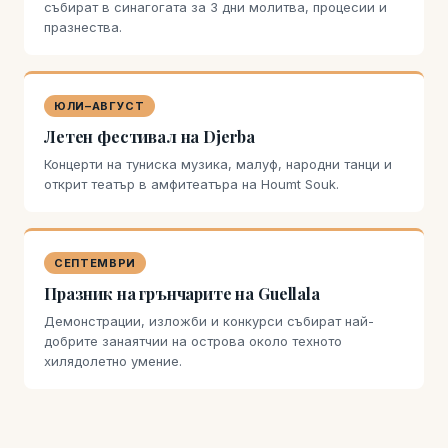
събират в синагогата за 3 дни молитва, процесии и
празнества.
ЮЛИ–АВГУСТ
Летен фестивал на Djerba
Концерти на туниска музика, малуф, народни танци и
открит театър в амфитеатъра на Houmt Souk.
СЕПТЕМВРИ
Празник на грънчарите на Guellala
Демонстрации, изложби и конкурси събират най-
добрите занаятчии на острова около техното
хилядолетно умение.