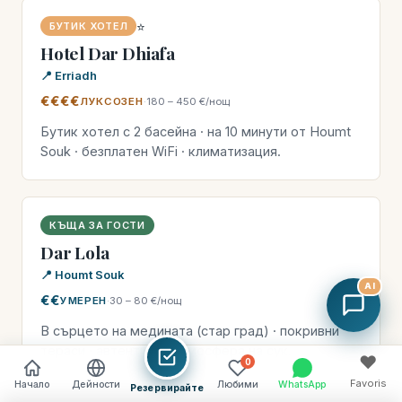
⭐
БУТИК ХОТЕЛ
Hotel Dar Dhiafa
📍 Erriadh
€€€€
ЛУКСОЗЕН
·
180 – 450 €/нощ
Бутик хотел с 2 басейна · на 10 минути от Houmt
Souk · безплатен WiFi · климатизация.
КЪЩА ЗА ГОСТИ
Dar Lola
📍 Houmt Souk
AI
€€
УМЕРЕН
·
30 – 80 €/нощ
В сърцето на медината (стар град) · покривни
тераси · автентична атмосфера на сук.
♥
0
Favoris
Начало
Дейности
Любими
WhatsApp
Резервирайте