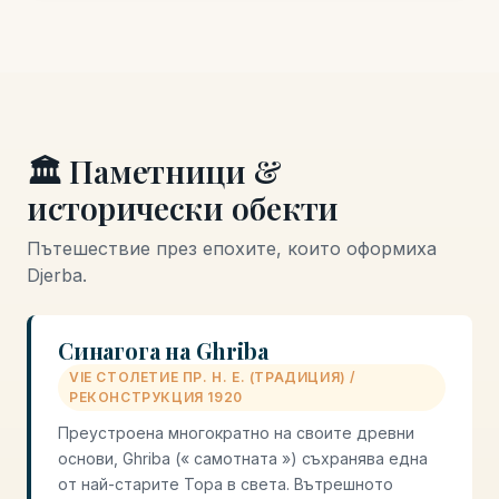
🏛️ Паметници &
исторически обекти
Пътешествие през епохите, които оформиха
Djerba.
Синагога на Ghriba
VIЕ СТОЛЕТИЕ ПР. Н. Е. (ТРАДИЦИЯ) /
РЕКОНСТРУКЦИЯ 1920
Преустроена многократно на своите древни
основи, Ghriba (« самотната ») съхранява една
от най-старите Тора в света. Вътрешното