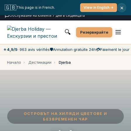
Безплатна отмяна
Плащане на денят
🇬🇧
×
This page is in French.
View in English →
Най-ниски цени на пазара
Обслужване на клиенти 7 дни в седмицата
🔍
Резервирайте
⭐ 4,9/5
· 963 avis vérifiés
🛡️
Annulation gratuite 24h
💳
Paiement le jour 
Начало
›
Дестинации
›
Djerba
ОСТРОВЪТ НА ХИЛЯДИ ЦВЕТОВЕ И
БЕЗВРЕМЕНЕН ЧАР