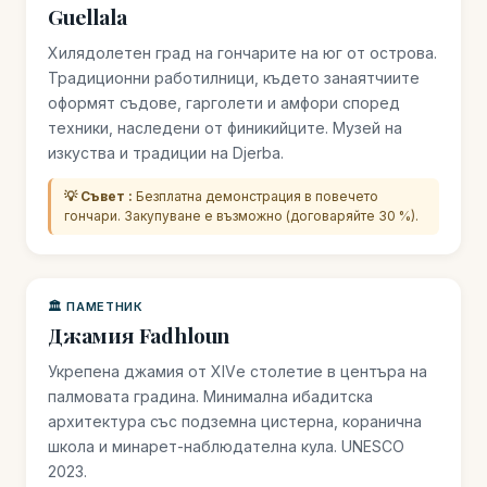
Guellala
Хилядолетен град на гончарите на юг от острова.
Традиционни работилници, където занаятчиите
оформят съдове, гарголети и амфори според
техники, наследени от финикийците. Музей на
изкуства и традиции на Djerba.
💡 Съвет :
Безплатна демонстрация в повечето
гончари. Закупуване е възможно (договаряйте 30 %).
🏛️ ПАМЕТНИК
Джамия Fadhloun
Укрепена джамия от XIVе столетие в центъра на
палмовата градина. Минимална ибадитска
архитектура със подземна цистерна, коранична
школа и минарет-наблюдателна кула. UNESCO
2023.