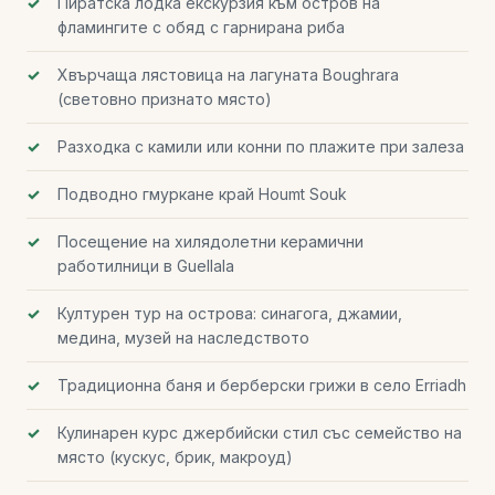
Пиратска лодка екскурзия към остров на
фламингите с обяд с гарнирана риба
Хвърчаща лястовица на лагуната Boughrara
(световно признато място)
Разходка с камили или конни по плажите при залеза
Подводно гмуркане край Houmt Souk
Посещение на хилядолетни керамични
работилници в Guellala
Културен тур на острова: синагога, джамии,
медина, музей на наследството
Традиционна баня и берберски грижи в село Erriadh
Кулинарен курс джербийски стил със семейство на
място (кускус, брик, макроуд)