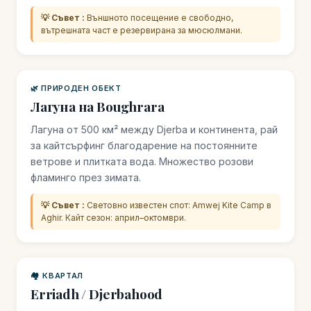
💡 Съвет :
Външното посещение е свободно,
вътрешната част е резервирана за мюсюлмани.
🌿 ПРИРОДЕН ОБЕКТ
Лагуна на Boughrara
Лагуна от 500 км² между Djerba и континента, рай
за кайтсърфинг благодарение на постоянните
ветрове и плитката вода. Множество розови
фламинго през зимата.
💡 Съвет :
Световно известен спот: Amwej Kite Camp в
Aghir. Кайт сезон: април–октомври.
🏘️ КВАРТАЛ
Erriadh / Djerbahood