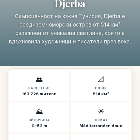
Djerba
Скъпоценност на южна Тунисия, Djerba е
средиземноморски остров от 514 км²
овлажнен от уникална светлина, която е
вдъхновила художници и писатели през века.
👥
📐
НАСЕЛЕНИЕ
ПЛОЩ
163 726 жители
514 км²
⛰️
☀️
ВИСОЧИНА
CLIMAT
0–53 m
Méditerranéen doux