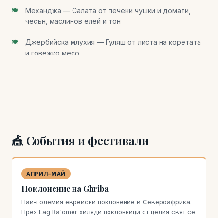
Механджа — Салата от печени чушки и домати,
чесън, маслинов елей и тон
Джербийска млухия — Гуляш от листа на коретата
и говежко месо
🎪 События и фестивали
АПРИЛ–МАЙ
Поклонение на Ghriba
Най-големия еврейски поклонение в Североафрика.
През Lag Ba'omer хиляди поклонници от целия свят се