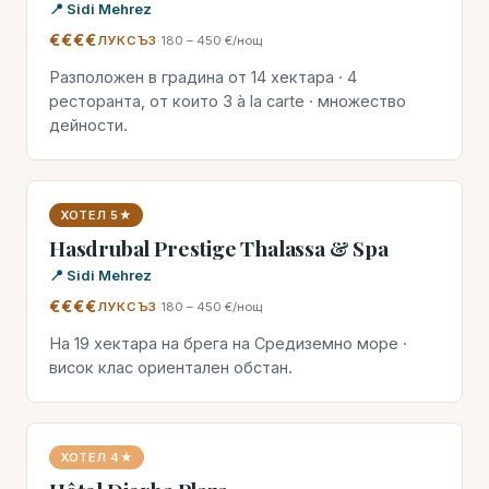
📍 Sidi Mehrez
€€€€
ЛУКСЪЗ
·
180 – 450 €/нощ
Разположен в градина от 14 хектара · 4
ресторанта, от които 3 à la carte · множество
дейности.
ХОТЕЛ 5★
Hasdrubal Prestige Thalassa & Spa
📍 Sidi Mehrez
€€€€
ЛУКСЪЗ
·
180 – 450 €/нощ
На 19 хектара на брега на Средиземно море ·
висок клас ориентален обстан.
ХОТЕЛ 4★