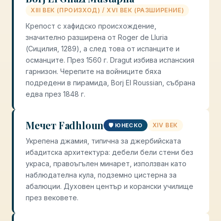
XIII ВЕК (ПРОИЗХОД) / XVI ВЕК (РАЗШИРЕНИЕ)
Крепост с хафидско происхождение,
значително разширена от Roger de Lluria
(Сицилия, 1289), а след това от испанците и
османците. През 1560 г. Dragut избива испанския
гарнизон. Черепите на войниците бяха
подредени в пирамида, Borj El Roussian, събрана
едва през 1848 г.
Мечет Fadhloun
XIV ВЕК
🛡️ ЮНЕСКО
Укрепена джамия, типична за джербийската
ибадитска архитектура: дебели бели стени без
украса, правоъгълен минарет, използван като
наблюдателна кула, подземно цистерна за
абалюции. Духовен център и корански училище
през вековете.