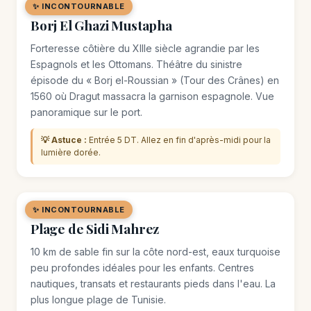
✨ INCONTOURNABLE
🏛️ MONUMENT
Borj El Ghazi Mustapha
Forteresse côtière du XIIIe siècle agrandie par les
Espagnols et les Ottomans. Théâtre du sinistre
épisode du « Borj el-Roussian » (Tour des Crânes) en
1560 où Dragut massacra la garnison espagnole. Vue
panoramique sur le port.
💡 Astuce :
Entrée 5 DT. Allez en fin d'après-midi pour la
lumière dorée.
✨ INCONTOURNABLE
🏖️ PLAGE
Plage de Sidi Mahrez
10 km de sable fin sur la côte nord-est, eaux turquoise
peu profondes idéales pour les enfants. Centres
nautiques, transats et restaurants pieds dans l'eau. La
plus longue plage de Tunisie.