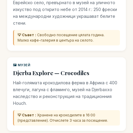
Еврейско село, превърнато в музей на уличното
изкуство под открито небе от 2014 г.: 250 фрески
на международни художници украшават белите
стени.
💡 Съвет :
Свободно посещение цялата година.
Малко кафе-галерия в центъра на селото.
🖼️ МУЗЕЙ
Djerba Explore — Crocodiles
Най-голямата крокодилова ферма в Африка с 400
влечуги, лагуна с фламинго, музей на Djerbaххо
наследство и реконструкция на традиционния
Houch.
💡 Съвет :
Хранене на крокодилите в 16:00
(представление). Отчислете 3 часа за посещение.