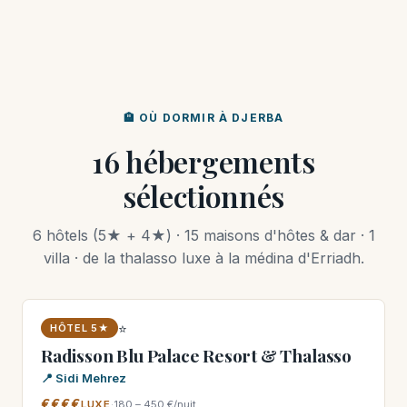
🏨 OÙ DORMIR À DJERBA
16 hébergements
sélectionnés
6 hôtels (5★ + 4★) · 15 maisons d'hôtes & dar · 1
villa · de la thalasso luxe à la médina d'Erriadh.
⭐
HÔTEL 5★
Radisson Blu Palace Resort & Thalasso
📍 Sidi Mehrez
€€€€
LUXE
·
180 – 450 €/nuit