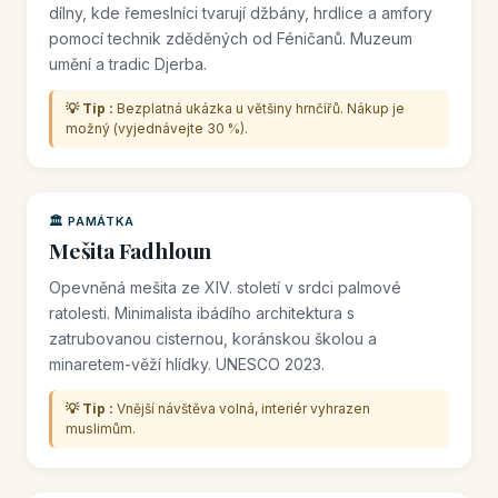
dílny, kde řemeslníci tvarují džbány, hrdlice a amfory
pomocí technik zděděných od Féničanů. Muzeum
umění a tradic Djerba.
💡 Tip :
Bezplatná ukázka u většiny hrnčířů. Nákup je
možný (vyjednávejte 30 %).
🏛️ PAMÁTKA
Mešita Fadhloun
Opevněná mešita ze XIV. století v srdci palmové
ratolesti. Minimalista ibádího architektura s
zatrubovanou cisternou, koránskou školou a
minaretem-věží hlídky. UNESCO 2023.
💡 Tip :
Vnější návštěva volná, interiér vyhrazen
muslimům.