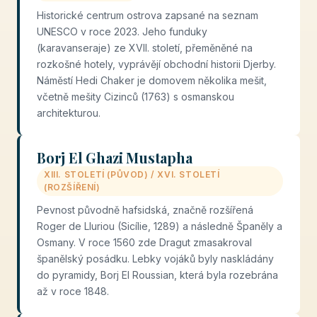
Historické centrum ostrova zapsané na seznam
UNESCO v roce 2023. Jeho funduky
(karavanseraje) ze XVII. století, přeměněné na
rozkošné hotely, vyprávějí obchodní historii Djerby.
Náměstí Hedi Chaker je domovem několika mešit,
včetně mešity Cizinců (1763) s osmanskou
architekturou.
Borj El Ghazi Mustapha
XIII. STOLETÍ (PŮVOD) / XVI. STOLETÍ
(ROZŠÍŘENÍ)
Pevnost původně hafsidská, značně rozšířená
Roger de Lluriou (Sicílie, 1289) a následně Španěly a
Osmany. V roce 1560 zde Dragut zmasakroval
španělský posádku. Lebky vojáků byly naskládány
do pyramidy, Borj El Roussian, která byla rozebrána
až v roce 1848.