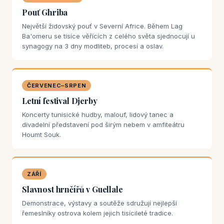
Pouť Ghriba
Největší židovský pouť v Severní Africe. Během Lag
Ba'omeru se tisíce věřících z celého světa sjednocují u
synagogy na 3 dny modliteb, procesí a oslav.
ČERVENEC–SRPEN
Letní festival Djerby
Koncerty tunisické hudby, malouf, lidový tanec a
divadelní představení pod širým nebem v amfiteátru
Houmt Souk.
ZÁŘÍ
Slavnost hrnčířů v Guellale
Demonstrace, výstavy a soutěže sdružují nejlepší
řemeslníky ostrova kolem jejich tisícileté tradice.