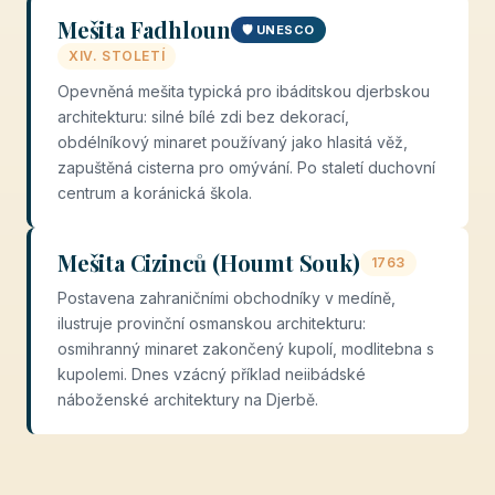
Mešita Fadhloun
🛡️ UNESCO
XIV. STOLETÍ
Opevněná mešita typická pro ibáditskou djerbskou
architekturu: silné bílé zdi bez dekorací,
obdélníkový minaret používaný jako hlasitá věž,
zapuštěná cisterna pro omývání. Po staletí duchovní
centrum a koránická škola.
Mešita Cizinců (Houmt Souk)
1763
Postavena zahraničními obchodníky v medíně,
ilustruje provinční osmanskou architekturu:
osmihranný minaret zakončený kupolí, modlitebna s
kupolemi. Dnes vzácný příklad neiibádské
náboženské architektury na Djerbě.