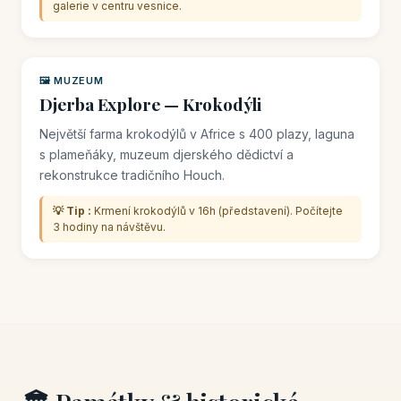
galerie v centru vesnice.
🖼️ MUZEUM
Djerba Explore — Krokodýli
Největší farma krokodýlů v Africe s 400 plazy, laguna
s plameňáky, muzeum djerského dědictví a
rekonstrukce tradičního Houch.
💡 Tip :
Krmení krokodýlů v 16h (představení). Počítejte
3 hodiny na návštěvu.