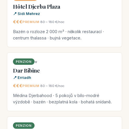
Hôtel Djerba Plaza
📍 Sidi Mehrez
€€€
PREMIUM
·
80 – 180 €/noc
Bazén o rozloze 2 000 m² · několik restaurací ·
centrum thalassa · bujná vegetace.
⭐
PENZION
Dar Bibine
📍 Erriadh
€€€
PREMIUM
·
80 – 180 €/noc
Médina Djerbahood · 5 pokojů v bílo-modré
výzdobě · bazén · bezplatná kola · bohatá snídaně.
PENZION