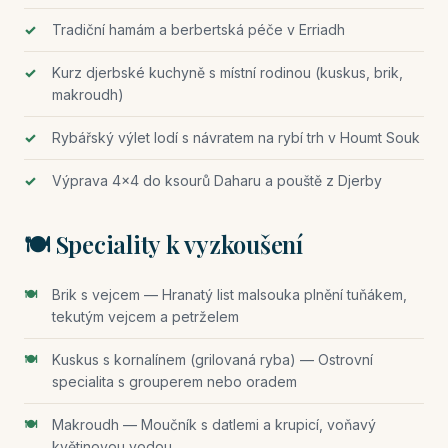
Tradiční hamám a berbertská péče v Erriadh
Kurz djerbské kuchyně s místní rodinou (kuskus, brik,
makroudh)
Rybářský výlet lodí s návratem na rybí trh v Houmt Souk
Výprava 4×4 do ksourů Daharu a pouště z Djerby
🍽️ Speciality k vyzkoušení
Brik s vejcem — Hranatý list malsouka plnění tuňákem,
tekutým vejcem a petrželem
Kuskus s kornalínem (grilovaná ryba) — Ostrovní
specialita s grouperem nebo oradem
Makroudh — Moučník s datlemi a krupicí, voňavý
květinovou vodou