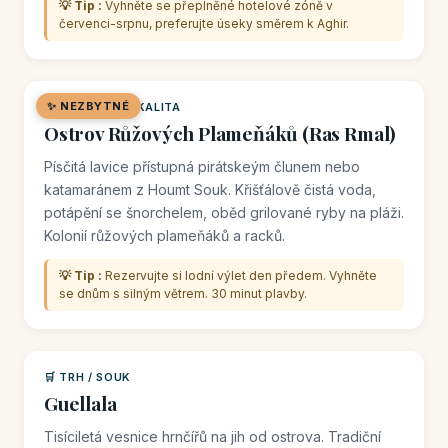
💡 Tip :
Vyhněte se přeplněné hotelové zóně v
červenci-srpnu, preferujte úseky směrem k Aghir.
✨ NEZBYTNÉ
🌿 PŘÍRODNÍ LOKALITA
Ostrov Růžových Plameňáků (Ras Rmal)
Písčitá lavice přístupná pirátskeým člunem nebo
katamaránem z Houmt Souk. Křišťálově čistá voda,
potápění se šnorchelem, oběd grilované ryby na pláži.
Kolonií růžových plameňáků a racků.
💡 Tip :
Rezervujte si lodní výlet den předem. Vyhněte
se dnům s silným větrem. 30 minut plavby.
🛒 TRH / SOUK
Guellala
Tisíciletá vesnice hrnčířů na jih od ostrova. Tradiční