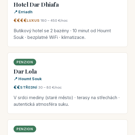
Hotel Dar Dhiafa
📍 Erriadh
€€€€
LUXUS
·
180 – 450 €/noc
Butikový hotel se 2 bazény · 10 minut od Houmt
Souk · bezplatné WiFi · klimatizace.
PENZION
Dar Lola
📍 Houmt Souk
€€
STŘEDNÍ
·
30 – 80 €/noc
V srdci mediny (staré město) · terasy na střechách ·
autentická atmosféra suku.
PENZION