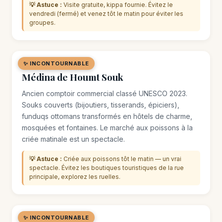
💡 Astuce :
Visite gratuite, kippa fournie. Évitez le
vendredi (fermé) et venez tôt le matin pour éviter les
groupes.
✨ INCONTOURNABLE
🏘️ QUARTIER
Médina de Houmt Souk
Ancien comptoir commercial classé UNESCO 2023.
Souks couverts (bijoutiers, tisserands, épiciers),
funduqs ottomans transformés en hôtels de charme,
mosquées et fontaines. Le marché aux poissons à la
criée matinale est un spectacle.
💡 Astuce :
Criée aux poissons tôt le matin — un vrai
spectacle. Évitez les boutiques touristiques de la rue
principale, explorez les ruelles.
✨ INCONTOURNABLE
🏛️ MONUMENT