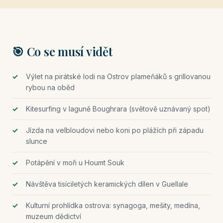
🎯 Co se musí vidět
Výlet na pirátské lodi na Ostrov plameňáků s grillovanou
rybou na oběd
Kitesurfing v laguně Boughrara (světově uznávaný spot)
Jízda na velbloudovi nebo koni po plážích při západu
slunce
Potápění v moři u Houmt Souk
Návštěva tisíciletých keramických dílen v Guellale
Kulturní prohlídka ostrova: synagoga, mešity, medína,
muzeum dědictví