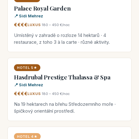
Palace Royal Garden
📍 Sidi Mehrez
€€€€
LUXUS
·
180 – 450 €/noc
Umístěný v zahradě o rozloze 14 hektarů · 4
restaurace, z toho 3 à la carte · různé aktivity.
HOTEL 5★
Hasdrubal Prestige Thalassa & Spa
📍 Sidi Mehrez
€€€€
LUXUS
·
180 – 450 €/noc
Na 19 hektarech na břehu Středozemního moře ·
špičkový orientální prostředí.
HOTEL 4★