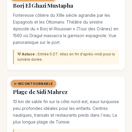
Borj El Ghazi Mustapha
Forteresse côtière du XIIIe siècle agrandie par les
Espagnols et les Ottomans. Théâtre du sinistre
épisode du « Borj el-Roussian » (Tour des Crânes) en
1560 où Dragut massacra la garnison espagnole. Vue
panoramique sur le port.
💡 Astuce :
Entrée 5 DT. Allez en fin d'après-midi pour la
lumière dorée.
✨ INCONTOURNABLE
🏖️ PLAGE
Plage de Sidi Mahrez
10 km de sable fin sur la côte nord-est, eaux turquoise
peu profondes idéales pour les enfants. Centres
nautiques, transats et restaurants pieds dans l'eau. La
plus longue plage de Tunisie.