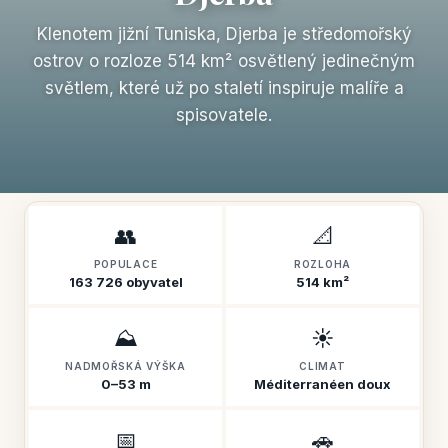
Klenotem jižní Tuniska, Djerba je středomořský
ostrov o rozloze 514 km² osvětlený jedinečným
světlem, které už po staletí inspiruje malíře a
spisovatele.
👥
📐
POPULACE
ROZLOHA
163 726 obyvatel
514 km²
⛰️
☀️
NADMOŘSKÁ VÝŠKA
CLIMAT
0–53 m
Méditerranéen doux
📅
🚗