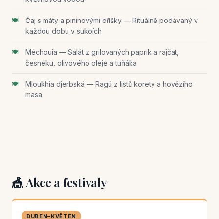
Čaj s máty a pininovými oříšky — Rituálně podávaný v
každou dobu v sukoích
Méchouia — Salát z grilovaných paprik a rajčat,
česneku, olivového oleje a tuňáka
Mloukhia djerbská — Ragú z listů korety a hovězího
masa
🎪 Akce a festivaly
DUBEN–KVĚTEN