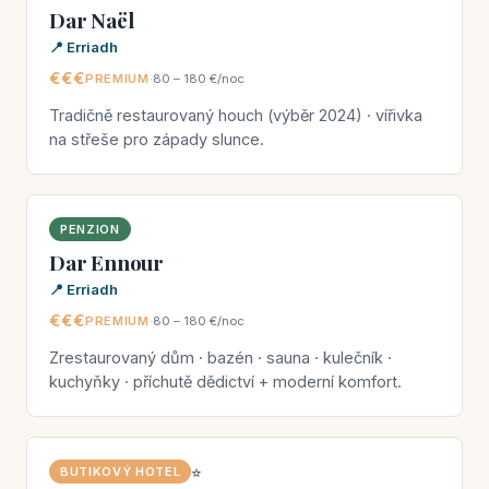
Dar Naël
📍 Erriadh
€€€
PREMIUM
·
80 – 180 €/noc
Tradičně restaurovaný houch (výběr 2024) · vířivka
na střeše pro západy slunce.
PENZION
Dar Ennour
📍 Erriadh
€€€
PREMIUM
·
80 – 180 €/noc
Zrestaurovaný dům · bazén · sauna · kulečník ·
kuchyňky · příchutě dědictví + moderní komfort.
⭐
BUTIKOVÝ HOTEL