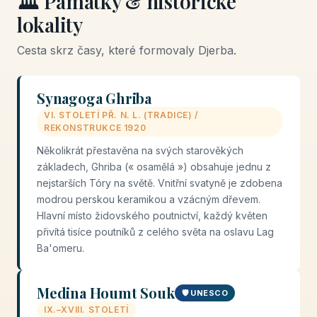
🏛️ Památky & historické
lokality
Cesta skrz časy, které formovaly Djerba.
Synagoga Ghriba
VI. STOLETÍ PŘ. N. L. (TRADICE) /
REKONSTRUKCE 1920
Několikrát přestavěna na svých starověkých
základech, Ghriba (« osamělá ») obsahuje jednu z
nejstarších Tóry na světě. Vnitřní svatyně je zdobena
modrou perskou keramikou a vzácným dřevem.
Hlavní místo židovského poutnictví, každý květen
přivítá tisíce poutníků z celého světa na oslavu Lag
Ba'omeru.
Medina Houmt Souk
🛡️ UNESCO
IX.–XVIII. STOLETÍ