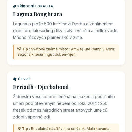
🌿 PŘÍRODNÍ LOKALITA
Laguna Boughrara
Laguna o ploše 500 km² mezi Djerba a kontinentem,
rájem pro kitesurfing díky stálým větrům a mělké vodě.
Mnoho růžových plameňáků v zimě.
💡 Tip :
Světově známé místo : Amwej Kite Camp v Aghir.
Sezóna kitesurfingu : duben–říjen.
🏘️ ČTVRŤ
Erriadh / Djerbahood
Židovská vesnice přeměněná na muzeum pouličního
umění pod otevřeným nebem od roku 2014 : 250
fresek od mezinárodních street artových umělců
zdobí vápenné zdi.
💡 Tip :
Bezplatná návštěva po celý rok. Malá kavárna-