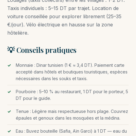
Louages (taxis collectifs) entre les villages : 1–2 DT.
Taxis individuels : 5–15 DT par trajet. Location de
voiture conseillée pour explorer librement (25–35
€/jour). Vélo électrique en hausse sur la zone
hôtelière.
💡 Conseils pratiques
Monnaie : Dinar tunisien (1 € ≈ 3,4 DT). Paiement carte
accepté dans hôtels et boutiques touristiques, espèces
nécessaires dans les souks et taxis.
Pourboire : 5–10 % au restaurant, 1 DT pour le porteur, 5
DT pour le guide.
Tenue : Légère mais respectueuse hors plage. Couvrez
épaules et genoux dans les mosquées et la médina.
Eau : Buvez bouteille (Safia, Aïn Garci) à 1 DT — eau du