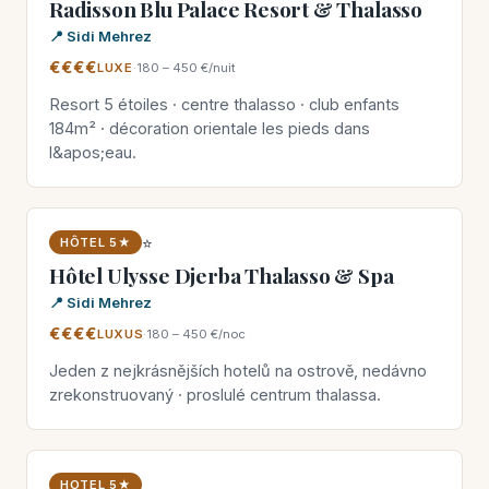
Radisson Blu Palace Resort & Thalasso
📍 Sidi Mehrez
€€€€
LUXE
·
180 – 450 €/nuit
Resort 5 étoiles · centre thalasso · club enfants
184m² · décoration orientale les pieds dans
l&apos;eau.
⭐
HÔTEL 5★
Hôtel Ulysse Djerba Thalasso & Spa
📍 Sidi Mehrez
€€€€
LUXUS
·
180 – 450 €/noc
Jeden z nejkrásnějších hotelů na ostrově, nedávno
zrekonstruovaný · proslulé centrum thalassa.
HOTEL 5★