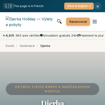
Bezplatné zrušení
Zaplacení v den rezervace
🇬🇧
×
This page is in French.
View in English →
Nejnižší ceny na trhu
Zákaznický servis 7 dní v týdnu
🔍
Rezervovat
⭐ 4,9/5
· 963 avis vérifiés
🛡️
Annulation gratuite 24h
💳
Paiement le jour 
Domů
›
Destinace
›
Djerba
OSTROV TISÍCE BAREV A NADČASOVÉHO
KOUZLA
Djerba