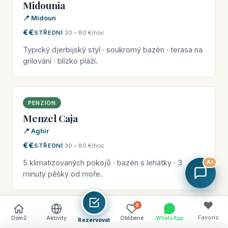
Midounia
📍 Midoun
€€
STŘEDNÍ
·
30 – 80 €/noc
Typický djerbijský styl · soukromý bazén · terasa na
grilování · blízko pláží.
PENZION
Menzel Caja
📍 Aghir
€€
STŘEDNÍ
·
30 – 80 €/noc
5 klimatizovaných pokojů · bazén s lehátky · 3
AI
minuty pěšky od moře.
♥
0
PENZION
Favoris
Domů
Aktivity
Oblíbené
WhatsApp
Rezervovat