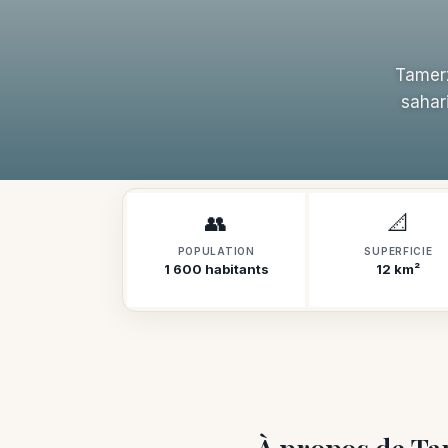
Tamerz
sahar
👥
📐
POPULATION
SUPERFICIE
1 600 habitants
12 km²