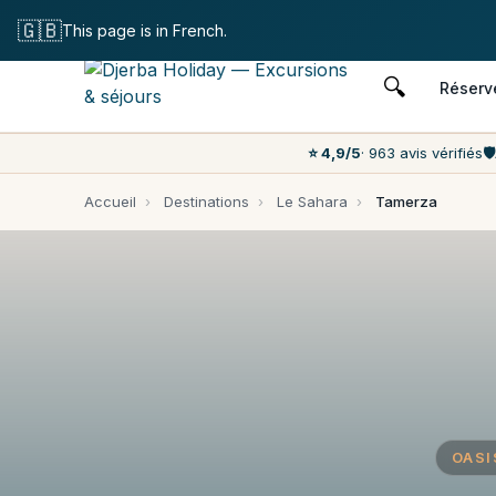
Annulation
🇬🇧
This page is in French.
🔍
Réserv
⭐ 4,9/5
· 963 avis vérifiés
🛡️
Accueil
›
Destinations
›
Le Sahara
›
Tamerza
OASI