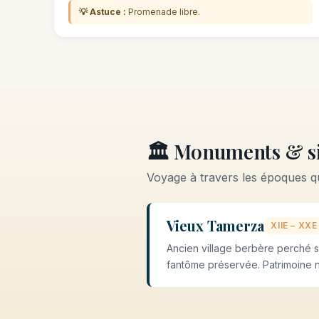
💡 Astuce :
Promenade libre.
🏛️ Monuments & si
Voyage à travers les époques q
Vieux Tamerza
XIIE – XXE
Ancien village berbère perché s
fantôme préservée. Patrimoine n