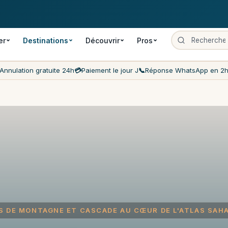
 gratuite
Paiement le jour J
Prix les moins chers du marché
Servi
er
Destinations
Découvrir
Pros
Annulation gratuite 24h
💳
Paiement le jour J
📞
Réponse WhatsApp en 2
S DE MONTAGNE ET CASCADE AU CŒUR DE L'ATLAS SAH