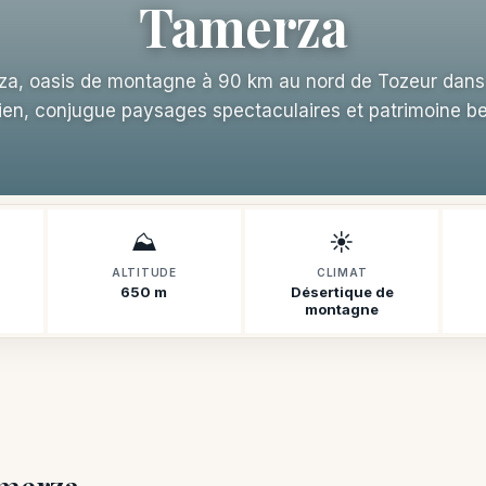
Tamerza
a, oasis de montagne à 90 km au nord de Tozeur dans 
ien, conjugue paysages spectaculaires et patrimoine be
⛰️
☀️
ALTITUDE
CLIMAT
650 m
Désertique de
montagne