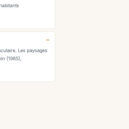
 habitants
taculaire. Les paysages
win (1985),