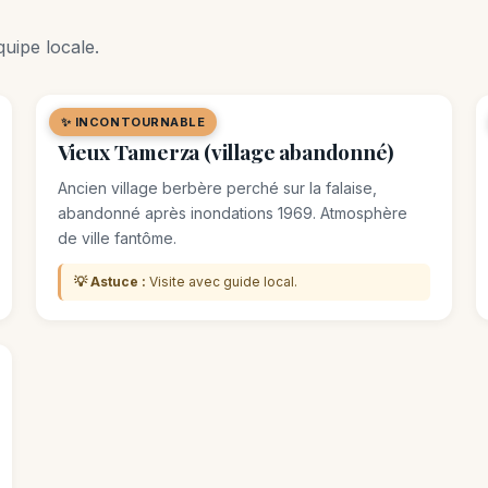
uipe locale.
✨ INCONTOURNABLE
🌿 SITE NATUREL
Vieux Tamerza (village abandonné)
Ancien village berbère perché sur la falaise,
abandonné après inondations 1969. Atmosphère
de ville fantôme.
💡 Astuce :
Visite avec guide local.