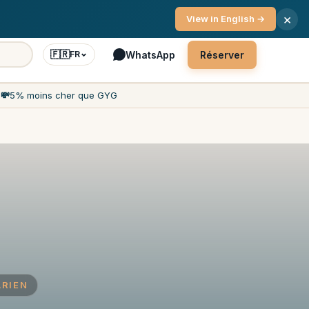
ce client 7j/7
×
View in English →
🇫🇷
WhatsApp
Réserver
FR
h
💸
5% moins cher que GYG
ARIEN