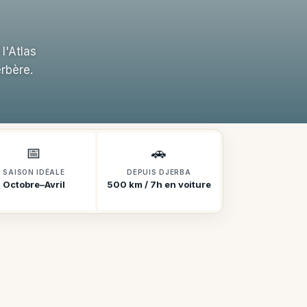
l'Atlas
rbère.
📅
🚗
SAISON IDÉALE
DEPUIS DJERBA
Octobre–Avril
500 km / 7h en voiture