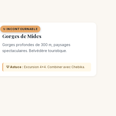
✨ INCONTOURNABLE
🌿 SITE NATUREL
Gorges de Mides
Gorges profondes de 300 m, paysages
spectaculaires. Belvédère touristique.
💡 Astuce :
Excursion 4×4. Combiner avec Chebika.