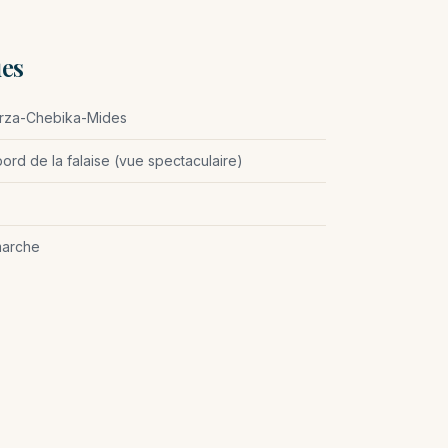
ues
rza-Chebika-Mides
rd de la falaise (vue spectaculaire)
marche