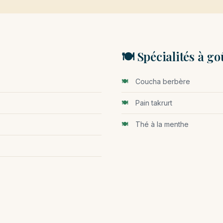
🍽️ Spécialités à go
Coucha berbère
Pain takrurt
Thé à la menthe