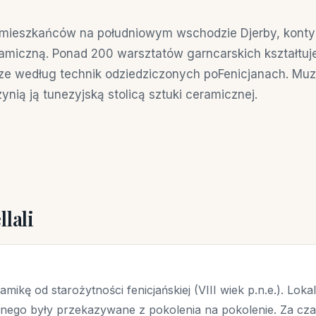
 mieszkańców na południowym wschodzie Djerby, kontyn
amiczną. Ponad 200 warsztatów garncarskich kształtuje
rze według technik odziedziczonych poFenicjanach. Muze
ynią ją tunezyjską stolicą sztuki ceramicznej.
lali
mikę od starożytności fenicjańskiej (VIII wiek p.n.e.). Loka
cznego były przekazywane z pokolenia na pokolenie. Za c