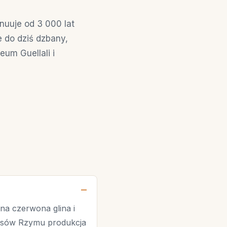
uuje od 3 000 lat
 do dziś dzbany,
um Guellali i
lna czerwona glina i
zasów Rzymu produkcja