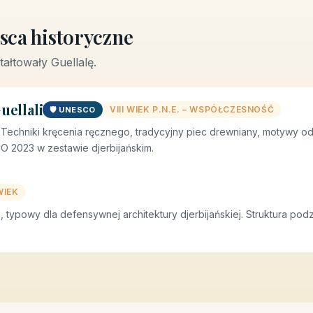
sca historyczne
ałtowały Guellalę.
uellali
VIII WIEK P.N.E. – WSPÓŁCZESNOŚĆ
🛡️ UNESCO
. Techniki kręcenia ręcznego, tradycyjny piec drewniany, motywy o
 2023 w zestawie djerbijańskim.
WIEK
 typowy dla defensywnej architektury djerbijańskiej. Struktura po