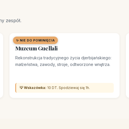
ny zespół.
✨ NIE DO POMINIĘCIA
🖼️ MUZEUM
Muzeum Guellali
Rekonstrukcja tradycyjnego życia djerbijańskiego:
małżeństwa, zawody, stroje, odtworzone wnętrza.
💡 Wskazówka:
10 DT. Spodziewaj się 1h.