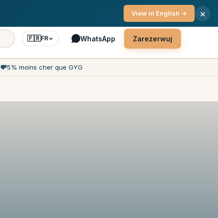
nta 7 dni w tygodniu
×
View in English →
🇫🇷
WhatsApp
Zarezerwuj
FR
h
💸
5% moins cher que GYG