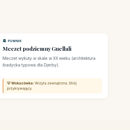
🏛️ POMNIK
Meczet podziemny Guellali
Meczet wykuty w skale w XII wieku (architektura
ibadycka typowa dla Djerby).
💡 Wskazówka:
Wizyta zewnętrzna. Strój
przykrywający.