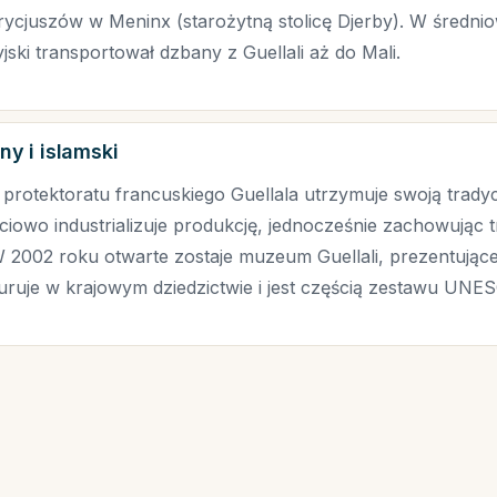
trycjuszów w Meninx (starożytną stolicę Djerby). W średni
ki transportował dzbany z Guellali aż do Mali.
y i islamski
rotektoratu francuskiego Guellala utrzymuje swoją trady
iowo industrializuje produkcję, jednocześnie zachowując t
 2002 roku otwarte zostaje muzeum Guellali, prezentujące 
guruje w krajowym dziedzictwie i jest częścią zestawu UNE