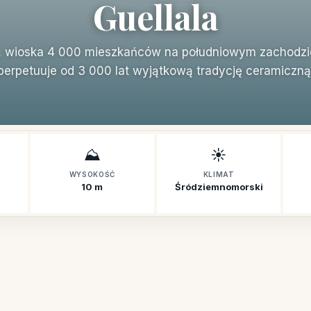
Guellala
a, wioska 4 000 mieszkańców na południowym zachodzie
perpetuuje od 3 000 lat wyjątkową tradycję ceramiczną
⛰️
☀️
WYSOKOŚĆ
KLIMAT
10 m
Śródziemnomorski