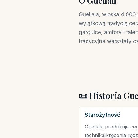
O Guellali
Guellala, wioska 4 000
wyjątkową tradycję cer
gargulce, amfory i tale
tradycyjne warsztaty cz
📜 Historia Guel
Starożytność
Guellala produkuje cera
technika kręcenia rę