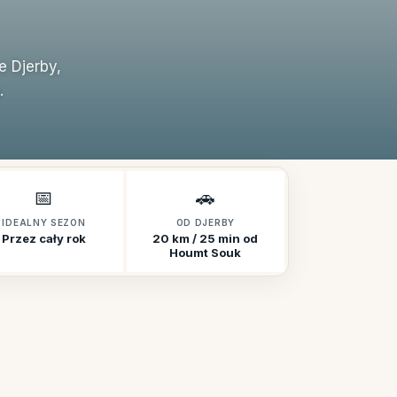
 Djerby,
.
📅
🚗
IDEALNY SEZON
OD DJERBY
Przez cały rok
20 km / 25 min od
Houmt Souk