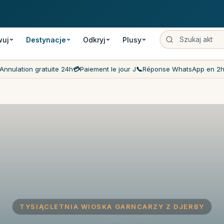
anie
Płatność w dniu wizyty
Najniższe ceny na rynku
Obsługa klie
wuj
Destynacje
Odkryj
Plusy
Annulation gratuite 24h
💳
Paiement le jour J
📞
Réponse WhatsApp en 2
TYSIĄCLЕТNIA WIOSKA GARNCARZY Z DJERBY