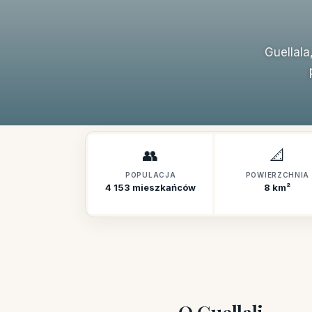
Guellal
👥
📐
POPULACJA
POWIERZCHNIA
4 153 mieszkańców
8 km²