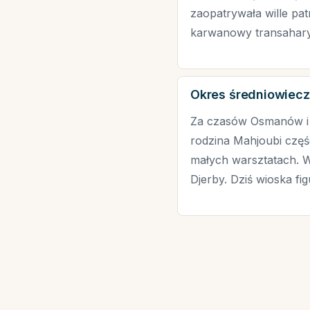
zaopatrywała wille pa
karwanowy transaharyjs
Okres średniowieczn
Za czasów Osmanów i p
rodzina Mahjoubi częśc
małych warsztatach. W
Djerby. Dziś wioska fi