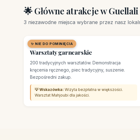
🌟 Główne atrakcje w Guellali
3 niezawodne miejsca wybrane przez nasz lokal
✨ NIE DO POMINIĘCIA
🛒 RYNEK / SOUK
Warsztaty garncarskie
200 tradycyjnych warsztatów. Demonstracja
kręcenia ręcznego, piec tradycyjny, suszenie.
Bezpośredni zakup.
💡 Wskazówka:
Wizyta bezpłatna w większości.
Warsztat Mahjoubi dla jakości.