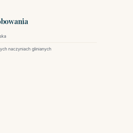
róbowania
jska
ych naczyniach glinianych