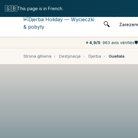
Darmowe anulow
🇬🇧
This page is in French.
🔍
Zarezer
⭐ 4,9/5
· 963 avis vérifiés
🛡️
Strona główna
›
Destynacje
›
Djerba
›
Guellala