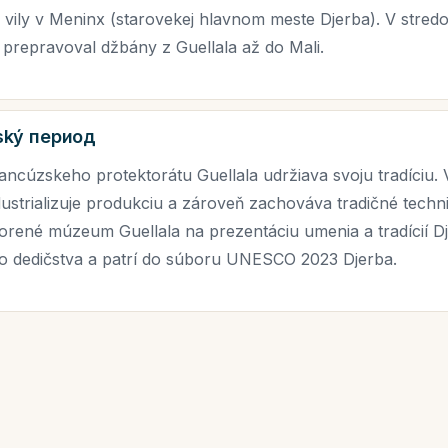
e vily v Meninx (starovekej hlavnom meste Djerba). V stre
prepravoval džbány z Guellala až do Mali.
ský период
ancúzskeho protektorátu Guellala udržiava svoju tradíciu. 
ustrializuje produkciu a zároveň zachováva tradičné techn
orené múzeum Guellala na prezentáciu umenia a tradícií Dj
o dedičstva a patrí do súboru UNESCO 2023 Djerba.