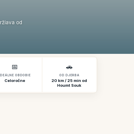
ržiava od
📅
🚗
IDEÁLNE OBDOBIE
OD DJERBA
Celoročne
20 km / 25 min od
Houmt Souk