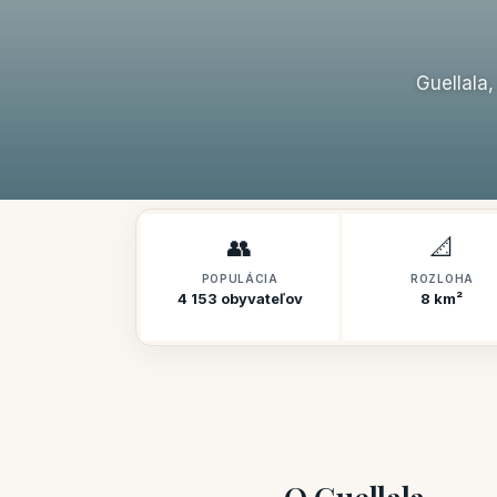
Guellala
👥
📐
POPULÁCIA
ROZLOHA
4 153 obyvateľov
8 km²