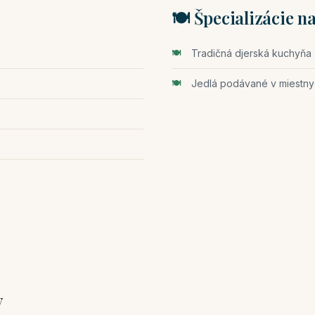
🍽️ Špecializácie n
Tradičná djerská kuchyňa
Jedlá podávané v miestny
y