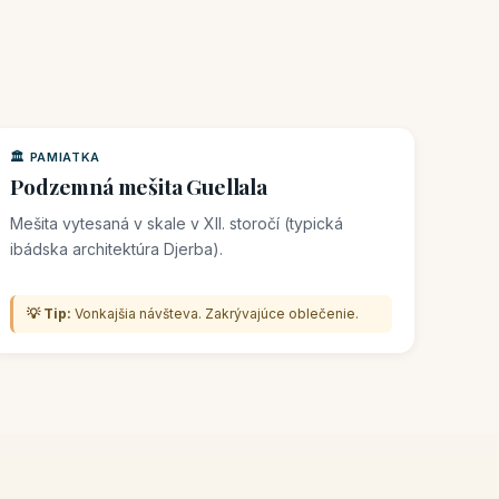
🏛️ PAMIATKA
Podzemná mešita Guellala
Mešita vytesaná v skale v XII. storočí (typická
ibádska architektúra Djerba).
💡 Tip:
Vonkajšia návšteva. Zakrývajúce oblečenie.