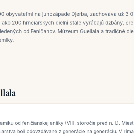
000 obyvateľmi na juhozápade Djerba, zachováva už 3 
c ako 200 hrnčiarskych dielní stále vyrábajú džbány, č
dedených od Feničanov. Múzeum Guellala a tradičné diel
amiky.
llala
miku od feničianskej antiky (VIII. storočie pred n. l.). Mie
iarstva boli odovzdávané z generácie na generáciu. V rím