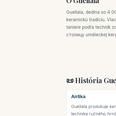
O Guellala
Guellala, dedina so 4 
keramickú tradíciu. Via
taniere podľa techník z
столицу uměleckej ker
📜 História Gue
Antika
Guellala produkuje kera
technika ručného hrnč