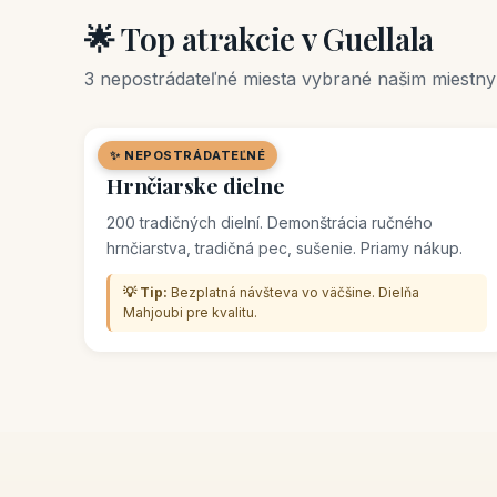
🌟 Top atrakcie v Guellala
3 nepostrádateľné miesta vybrané našim miestn
✨ NEPOSTRÁDATEĽNÉ
🛒 TRH / SOUK
Hrnčiarske dielne
200 tradičných dielní. Demonštrácia ručného
hrnčiarstva, tradičná pec, sušenie. Priamy nákup.
💡 Tip:
Bezplatná návšteva vo väčšine. Dielňa
Mahjoubi pre kvalitu.