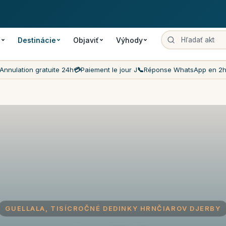
enie
Platba v deň rezervácie
Najnižšie ceny na trhu
Zákaznícky ser
ť
Destinácie
Objaviť
Výhody
Annulation gratuite 24h
💳
Paiement le jour J
📞
Réponse WhatsApp en 2
GUELLALA, TISÍCROČNÉ DEDINKY HRNČIAROV DJERBY