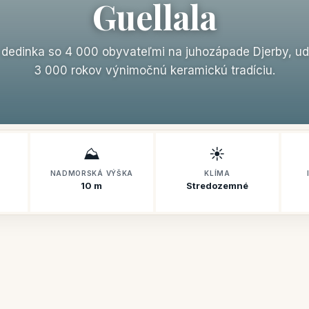
Guellala
, dedinka so 4 000 obyvateľmi na juhozápade Djerby, ud
3 000 rokov výnimočnú keramickú tradíciu.
⛰️
☀️
NADMORSKÁ VÝŠKA
KLÍMA
10 m
Stredozemné