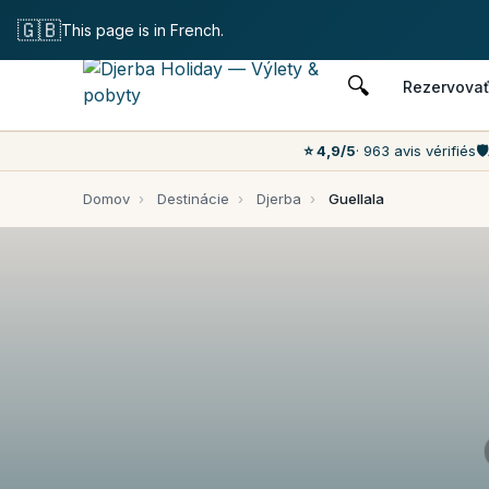
Bezplatné zruš
🇬🇧
This page is in French.
🔍
Rezervova
⭐ 4,9/5
· 963 avis vérifiés
🛡️
Domov
›
Destinácie
›
Djerba
›
Guellala