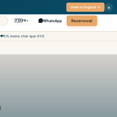
vis 7 dní v týždni
×
View in English →
🇫🇷
WhatsApp
Rezervovať
FR
h
💸
5% moins cher que GYG