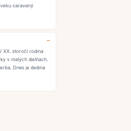
doveku caravaný
V XX. storočí rodina
iky v malých dielňach.
erba. Dnes je dedina