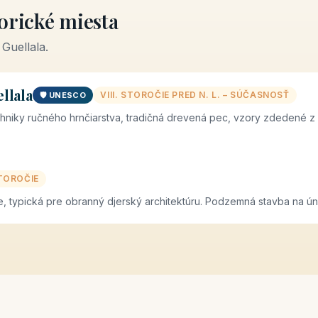
torické miesta
Guellala.
llala
VIII. STOROČIE PRED N. L. – SÚČASNOSŤ
🛡️ UNESCO
hniky ručného hrnčiarstva, tradičná drevená pec, vzory zdedené z
STOROČIE
le, typická pre obranný djerský architektúru. Podzemná stavba na ún