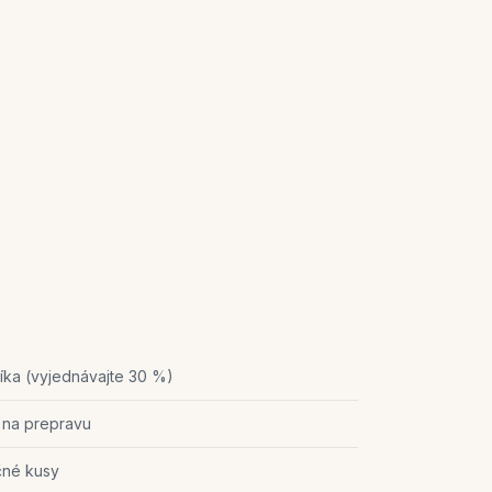
íka (vyjednávajte 30 %)
 na prepravu
čné kusy