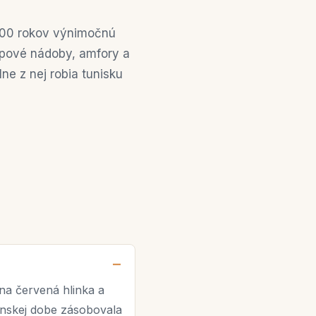
000 rokov výnimočnú
repové nádoby, amfory a
ne z nej robia tunisku
stna červená hlinka a
anskej dobe zásobovala