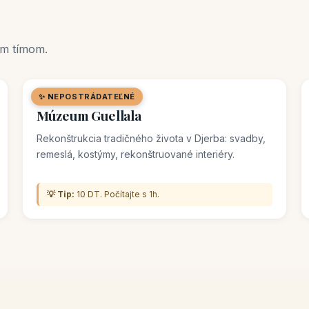
ym tímom.
✨ NEPOSTRÁDATEĽNÉ
🖼️ MÚZEUM
Múzeum Guellala
Rekonštrukcia tradičného života v Djerba: svadby,
remeslá, kostýmy, rekonštruované interiéry.
💡 Tip:
10 DT. Počítajte s 1h.