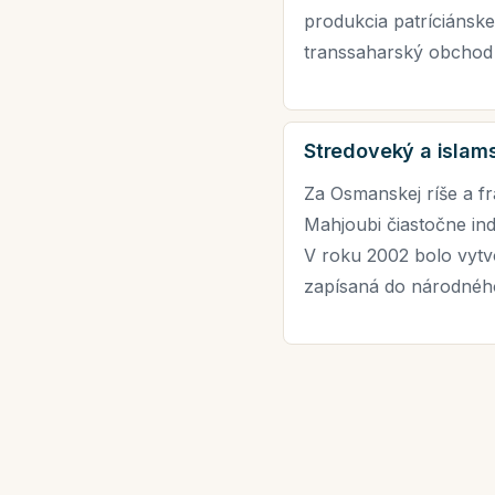
produkcia patríciánsk
transsaharský obchod 
Stredoveký a islam
Za Osmanskej ríše a fr
Mahjoubi čiastočne ind
V roku 2002 bolo vytv
zapísaná do národnéh