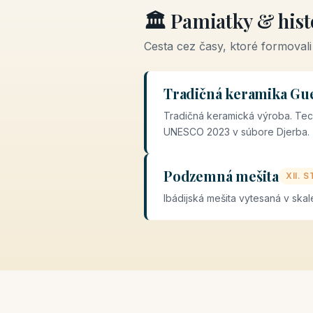
🏛️ Pamiatky & his
Cesta cez časy, ktoré formovali 
Tradičná keramika Gue
Tradičná keramická výroba. Tec
UNESCO 2023 v súbore Djerba.
Podzemná mešita
XII. 
Ibádijská mešita vytesaná v ska