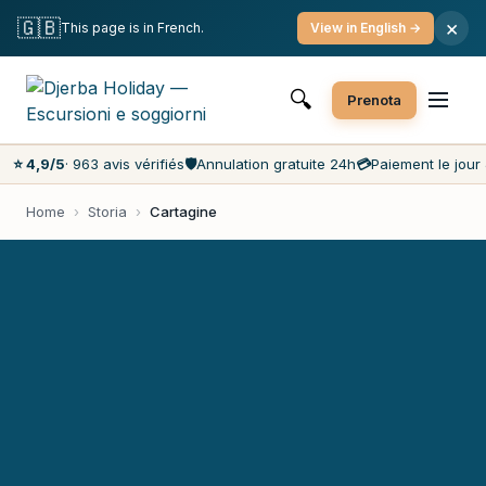
Cancellazione gratuita
Pagamento il giorno stesso
🇬🇧
×
This page is in French.
View in English →
I prezzi più bassi del mercato
Servizio clienti 7 giorni su 7
🔍
Prenota
⭐ 4,9/5
· 963 avis vérifiés
🛡️
Annulation gratuite 24h
💳
Paiement le jour 
Home
›
Storia
›
Cartagine