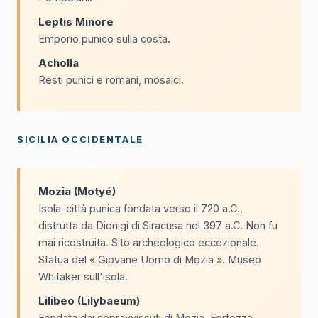
Leptis Minore
Emporio punico sulla costa.
Acholla
Resti punici e romani, mosaici.
SICILIA OCCIDENTALE
Mozia (Motyé)
Isola-città punica fondata verso il 720 a.C.,
distrutta da Dionigi di Siracusa nel 397 a.C. Non fu
mai ricostruita. Sito archeologico eccezionale.
Statua del « Giovane Uomo di Mozia ». Museo
Whitaker sull'isola.
Lilibeo (Lilybaeum)
Fondata dai sopravvissuti di Mozia. Fortezza