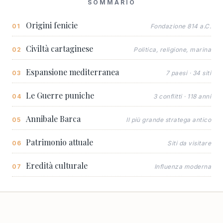
SOMMARIO
Origini fenicie
Fondazione 814 a.C.
Civiltà cartaginese
Politica, religione, marina
Espansione mediterranea
7 paesi · 34 siti
Le Guerre puniche
3 conflitti · 118 anni
Annibale Barca
Il più grande stratega antico
Patrimonio attuale
Siti da visitare
Eredità culturale
Influenza moderna