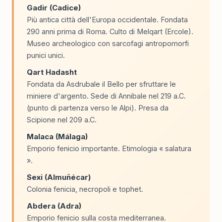
Gadir (Cadice)
Più antica città dell'Europa occidentale. Fondata
290 anni prima di Roma. Culto di Melqart (Ercole).
Museo archeologico con sarcofagi antropomorfi
punici unici.
Qart Hadasht
Fondata da Asdrubale il Bello per sfruttare le
miniere d'argento. Sede di Annibale nel 219 a.C.
(punto di partenza verso le Alpi). Presa da
Scipione nel 209 a.C.
Malaca (Málaga)
Emporio fenicio importante. Etimologia « salatura
».
Sexi (Almuñécar)
Colonia fenicia, necropoli e tophet.
Abdera (Adra)
Emporio fenicio sulla costa mediterranea.