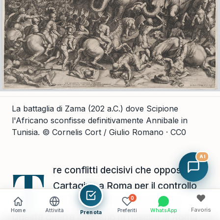
La battaglia di Zama (202 a.C.) dove Scipione
l'Africano sconfisse definitivamente Annibale in
Tunisia.
© Cornelis Cort / Giulio Romano · CC0
AI
T
re conflitti decisivi che opposero
Cartagine a Roma per il controllo
♥
0
del Mediterraneo occidentale.
Favoris
Home
Attività
Preferiti
WhatsApp
Prenota
Queste guerre segnano la nascita di Roma