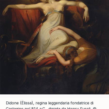
Didone (Élissa), regina leggendaria fondatrice di
Cartagine nel 814 a.C., dipinta da Henry Fuseli.
©