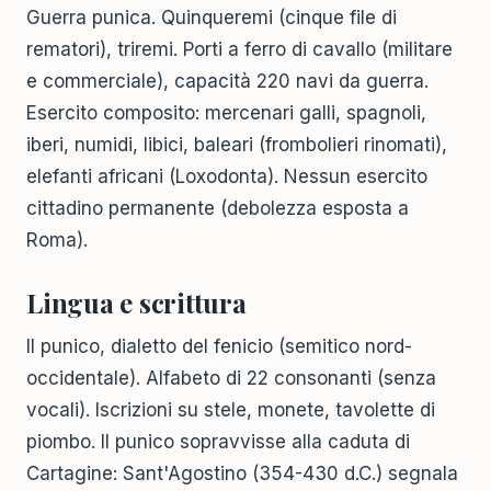
Guerra punica. Quinqueremi (cinque file di
rematori), triremi. Porti a ferro di cavallo (militare
e commerciale), capacità 220 navi da guerra.
Esercito composito: mercenari galli, spagnoli,
iberi, numidi, libici, baleari (frombolieri rinomati),
elefanti africani (Loxodonta). Nessun esercito
cittadino permanente (debolezza esposta a
Roma).
Lingua e scrittura
Il punico, dialetto del fenicio (semitico nord-
occidentale). Alfabeto di 22 consonanti (senza
vocali). Iscrizioni su stele, monete, tavolette di
piombo. Il punico sopravvisse alla caduta di
Cartagine: Sant'Agostino (354-430 d.C.) segnala