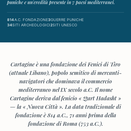
puniche e un'eredità presente in 7 paesi mediterranei.
814
A.C. FONDAZIONE
3
GUERRE PUNICHE
34
SITI ARCHEOLOGICI
2
SITI UNESCO
Cartagine è una fondazione dei Fenici di Tiro
(attuale Libano), popolo semitico di mercanti-
navigatori che dominava il commercio
mediterraneo nel IX secolo a.C. Il nome
Cartagine deriva dal fenicio « Qart Hadasht »
— la « Nuova Città ». La data tradizionale di
fondazione è 814 a.C., 71 anni prima della
fondazione di Roma (753 a.C.).