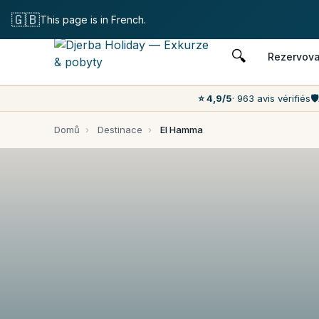
Zdarma zru
🇬🇧
This page is in French.
🔍
Rezervova
⭐ 4,9/5
· 963 avis vérifiés
🛡️
Domů
›
Destinace
›
El Hamma