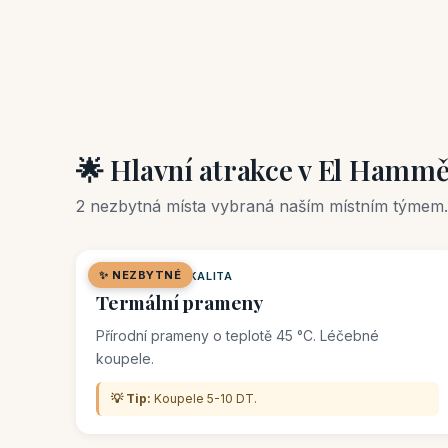
🌟 Hlavní atrakce v El Hamm
2 nezbytná místa vybraná naším místním týmem.
✨ NEZBYTNÉ
🌿 PŘÍRODNÍ LOKALITA
Termální prameny
Přírodní prameny o teplotě 45 °C. Léčebné
koupele.
💡 Tip:
Koupele 5-10 DT.