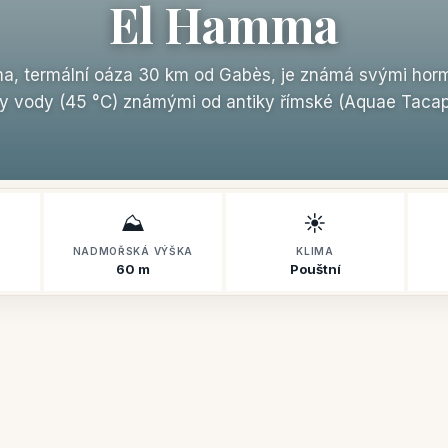
El Hamma
a, termální oáza 30 km od Gabès, je známá svými hor
 vody (45 °C) známými od antiky římské (Aquae Tacap
⛰️
☀️
NADMOŘSKÁ VÝŠKA
KLIMA
60 m
Pouštní