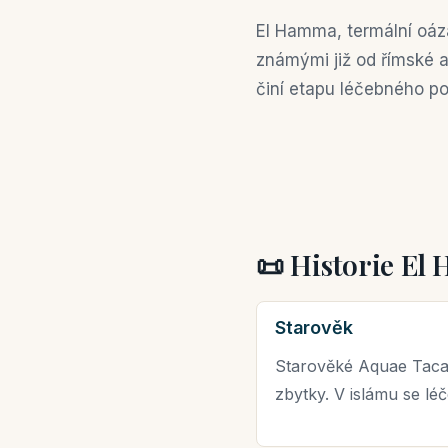
El Hamma, termální oá
známými již od římské a
činí etapu léčebného po
📜 Historie E
Starověk
Starověké Aquae Tacapit
zbytky. V islámu se lé