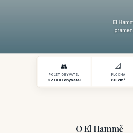
El Hamm
prameny
👥
📐
POČET OBYVATEL
PLOCHA
32 000 obyvatel
60 km²
O El Hammě