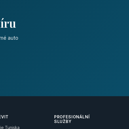
íru
omé auto
EVIT
PROFESIONÁLNÍ
SLUŽBY
rie Tuniska