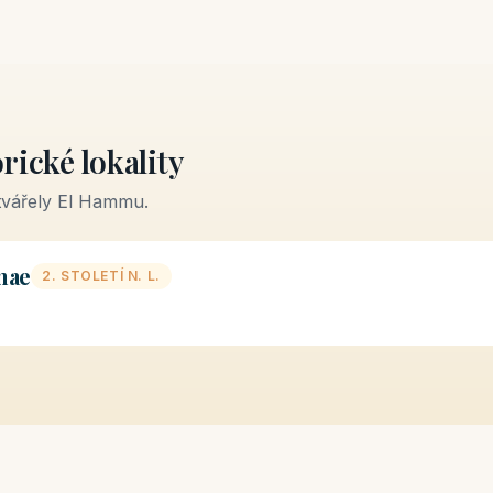
rické lokality
tvářely El Hammu.
nae
2. STOLETÍ N. L.