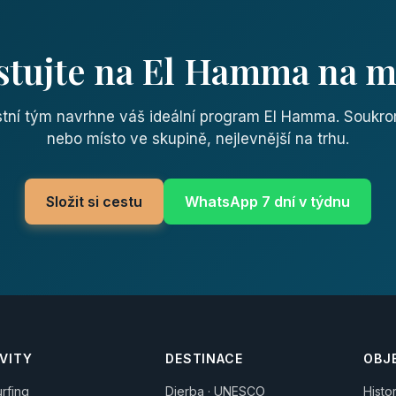
stujte na El Hamma na m
tní tým navrhne váš ideální program El Hamma. Soukr
nebo místo ve skupině, nejlevnější na trhu.
Složit si cestu
WhatsApp 7 dní v týdnu
VITY
DESTINACE
OBJ
urfing
Djerba · UNESCO
Histo