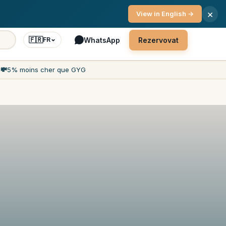
 7 dní v týdnu
×
View in English →
🇫🇷
WhatsApp
Rezervovat
FR
h
💸
5% moins cher que GYG