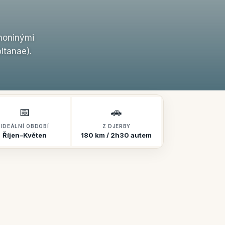
moninými
itanae).
📅
🚗
IDEÁLNÍ OBDOBÍ
Z DJERBY
Říjen–Květen
180 km / 2h30 autem