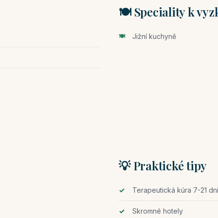
🍽️ Speciality k vy
Jižní kuchyně
💡 Praktické tipy
Terapeutická kúra 7-21 dn
Skromné hotely