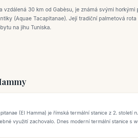
za vzdálená 30 km od Gabèsu, je známá svými horkými 
ntiky (Aquae Tacapitanae). Její tradiční palmetová rota 
bytu na jihu Tuniska.
l Hammy
anae (El Hamma) je římská termální stanice z 2. století n. l
čebné využití zachovalo. Dnes moderní termální stanice s we