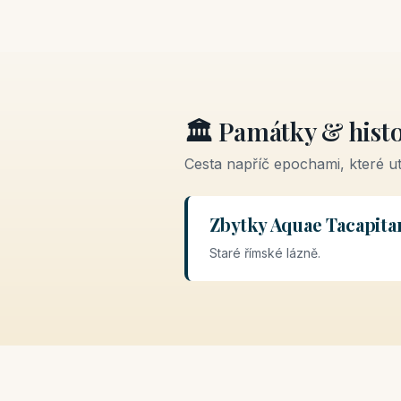
🏛️ Památky & histo
Cesta napříč epochami, které u
Zbytky Aquae Tacapita
Staré římské lázně.