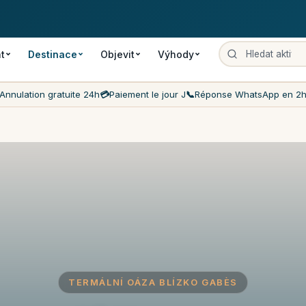
šení
Platba v den akce
Nejnižší ceny na trhu
Zákaznická podpora
t
Destinace
Objevit
Výhody
Annulation gratuite 24h
💳
Paiement le jour J
📞
Réponse WhatsApp en 2
TERMÁLNÍ OÁZA BLÍZKO GABÈS