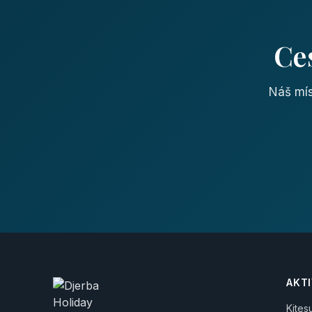
Ce
Náš mís
AKTI
Kites