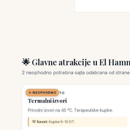
🌟 Glavne atrakcije u El Ham
2 neophodno potrebna sajta odabrana od strane 
✨ NEOPHODNO
🌿 PRIRODNO MESTO
Termalni izvori
Prirodni izvori na 45 °C. Terapeutske kupke.
💡 Savet:
Kupke 5-10 DT.