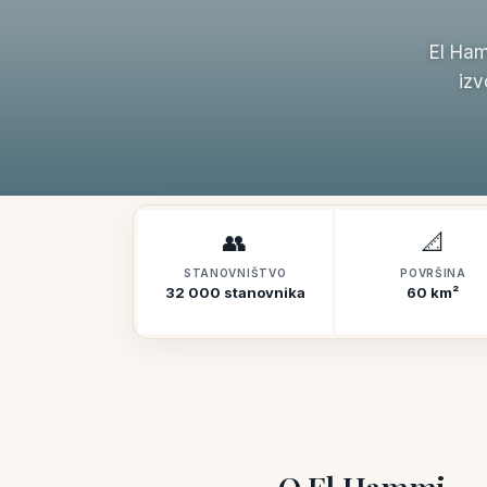
El Ham
izv
👥
📐
STANOVNIŠTVO
POVRŠINA
32 000 stanovnika
60 km²