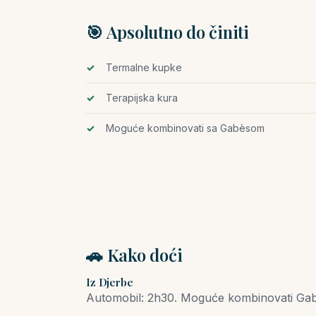
🎯 Apsolutno do činiti
Termalne kupke
Terapijska kura
Moguće kombinovati sa Gabèsom
🚗 Kako doći
Iz Djerbe
Automobil: 2h30. Moguće kombinovati Gab