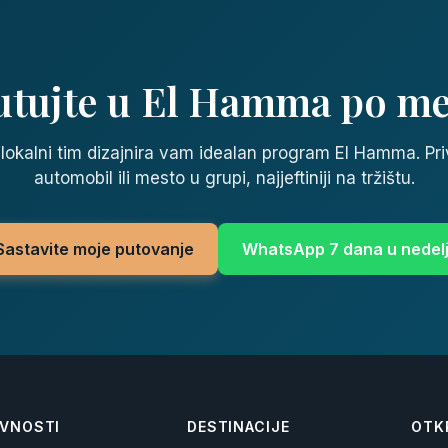
utujte u El Hamma po me
lokalni tim dizajnira vam idealan program El Hamma. Pri
automobil ili mesto u grupi, najjeftiniji na tržištu.
Sastavite moje putovanje
WhatsApp 7 dana u nedelj
IVNOSTI
DESTINACIJE
OTK