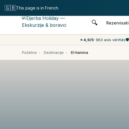
Bespla
🇬🇧
This page is in French.
🔍
Rezervisati
⭐ 4,9/5
· 963 avis vérifiés
🛡️
Početna
›
Destinacije
›
El Hamma