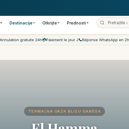
tna otkazivanja
Plaćanje u zadanom danu
Najniže cene na tržištu
Destinacije
Otkrijte
Prednosti
Annulation gratuite 24h
💳
Paiement le jour J
📞
Réponse WhatsApp en 2
TERMALNA OAZA BLIZU GABÈSA
El Hamma