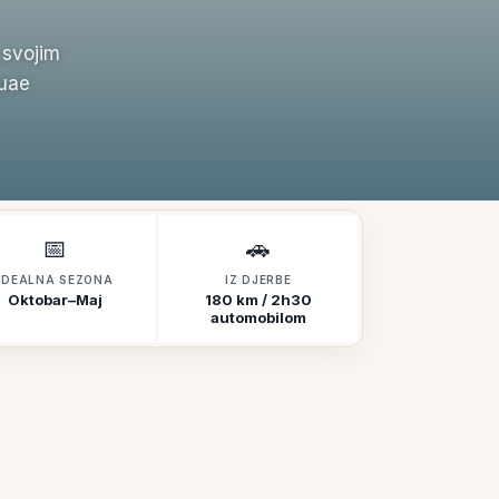
 svojim
quae
📅
🚗
IDEALNA SEZONA
IZ DJERBE
Oktobar–Maj
180 km / 2h30
automobilom