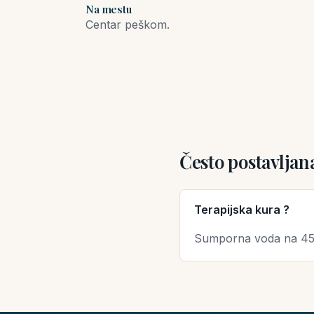
Na mestu
Centar peškom.
Često postavljan
Terapijska kura ?
Sumporna voda na 45 