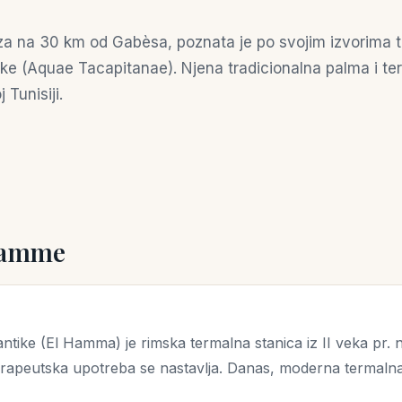
a na 30 km od Gabèsa, poznata je po svojim izvorima t
ke (Aquae Tacapitanae). Njena tradicionalna palma i ter
 Tunisiji.
 Hamme
tike (El Hamma) je rimska termalna stanica iz II veka pr. n
 terapeutska upotreba se nastavlja. Danas, moderna termalna