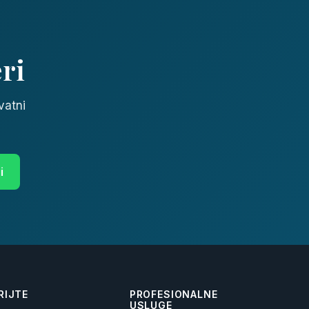
ri
vatni
i
RIJTE
PROFESIONALNE
USLUGE