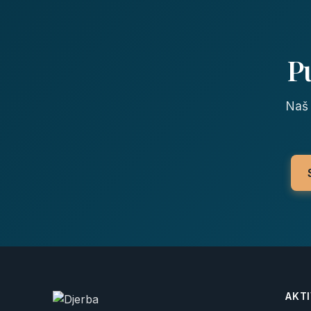
P
Naš 
AKT