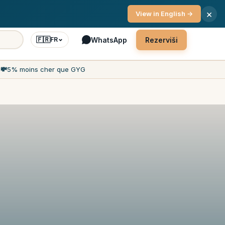
Servis 7/7
×
View in English →
🇫🇷
WhatsApp
Rezerviši
FR
h
💸
5% moins cher que GYG