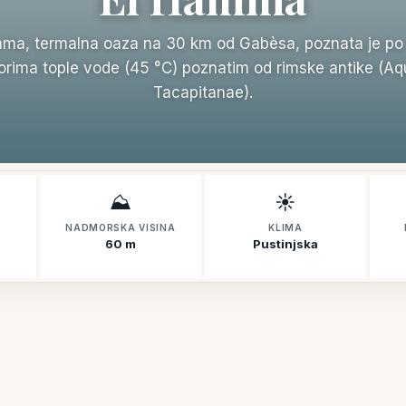
ma, termalna oaza na 30 km od Gabèsa, poznata je po
orima tople vode (45 °C) poznatim od rimske antike (A
Tacapitanae).
⛰️
☀️
NADMORSKA VISINA
KLIMA
60 m
Pustinjska