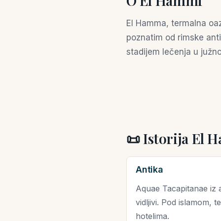
O El Hammi
El Hamma, termalna oaz
poznatim od rimske anti
stadijem lečenja u južnoj
📜 Istorija El
Antika
Aquae Tacapitanae iz an
vidljivi. Pod islamom,
hotelima.