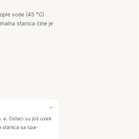
ople vode (45 °C)
malna stanica čine je
. e. Ostaci su još uvek
 stanica sa spa-