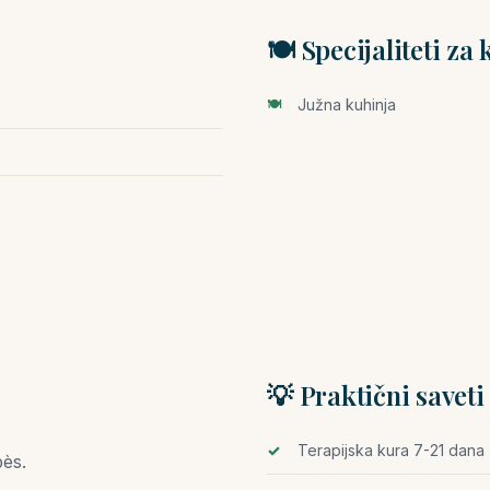
🍽️ Specijaliteti za
Južna kuhinja
💡 Praktični saveti
Terapijska kura 7-21 dana
ès.