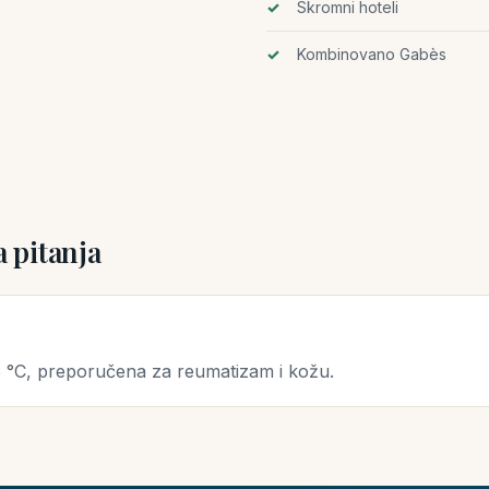
Skromni hoteli
Kombinovano Gabès
a pitanja
°C, preporučena za reumatizam i kožu.