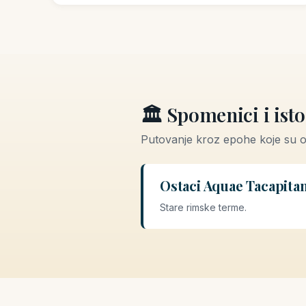
🏛️ Spomenici i istor
Putovanje kroz epohe koje su 
Ostaci Aquae Tacapita
Stare rimske terme.