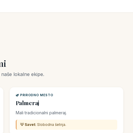
mi
naše lokalne ekipe.
🌿 PRIRODNO MESTO
Palmeraj
Mali tradicionalni palmeraj.
💡 Savet:
Slobodna šetnja.