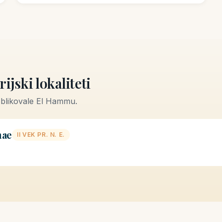
ijski lokaliteti
oblikovale El Hammu.
nae
II VEK PR. N. E.