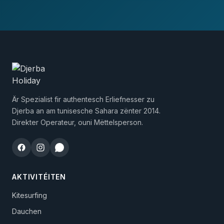
Är Spezialist fir authentesch Erliefnesser zu
Djerba an am tunisesche Sahara zënter 2014.
Direkter Operateur, ouni Mëttelsperson.
AKTIVITÉITEN
Kitesurfing
Dauchen