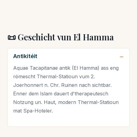
📜 Geschicht vun El Hamma
Antikitéit
Aquae Tacapitanae antik (El Hamma) ass eng
römescht Thermal-Statioun vum 2.
Joerhonnert n. Chr. Ruinen nach sichtbar.
Ënner dem Islam dauert d'therapeutesch
Notzung un. Haut, modern Thermal-Statioun
mat Spa-Hoteler.