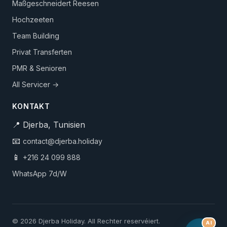
Maßgeschneidert Reesen
Hochzeeten
Team Building
Privat Transferten
PMR & Senioren
All Servicer →
KONTAKT
📍 Djerba, Tunisien
📧
contact@djerba.holiday
📱
+216 24 099 888
WhatsApp 7d/W
© 2026 Djerba Holiday. All Rechter reservéiert.
AI