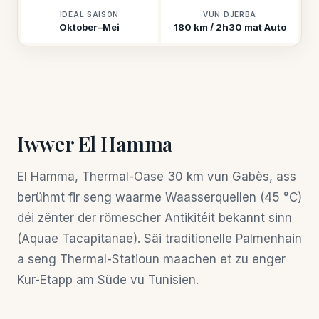
IDEAL SAISON
VUN DJERBA
Oktober–Mei
180 km / 2h30 mat Auto
Iwwer El Hamma
El Hamma, Thermal-Oase 30 km vun Gabès, ass
berühmt fir seng waarme Waasserquellen (45 °C)
déi zënter der römescher Antikitéit bekannt sinn
(Aquae Tacapitanae). Säi traditionelle Palmenhain
a seng Thermal-Statioun maachen et zu enger
Kur-Etapp am Süde vu Tunisien.