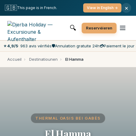
Gratis Annulléierung
Bezuelung um Dag J
🇬🇧
×
This page is in French.
View in English →
Déi méi gutt Präisser um Maart
Clientsservice 7 Deeg d'Woch
🔍
Reservéieren
⭐ 4,9/5
· 963 avis vérifiés
🛡️
Annulation gratuite 24h
💳
Paiement le jour 
Accueil
›
Destinatiounen
›
El Hamma
THERMAL OASIS BEI GABÈS
El Hamma