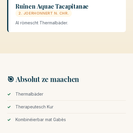
Ruinen Aquae Tacapitanae
2. JOERHONNERT N. CHR.
Al römescht Thermalbäder.
🎯 Absolut ze maachen
Thermalbäder
Therapeutesch Kur
Kombinéierbar mat Gabès