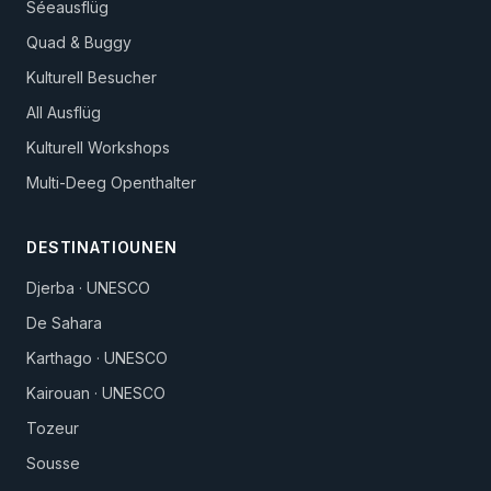
Séeausflüg
Quad & Buggy
Kulturell Besucher
All Ausflüg
Kulturell Workshops
Multi-Deeg Openthalter
DESTINATIOUNEN
Djerba · UNESCO
De Sahara
Karthago · UNESCO
Kairouan · UNESCO
Tozeur
Sousse