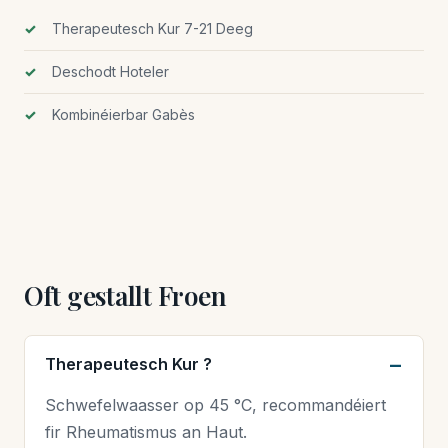
Therapeutesch Kur 7-21 Deeg
Deschodt Hoteler
Kombinéierbar Gabès
Oft gestallt Froen
Therapeutesch Kur ?
Schwefelwaasser op 45 °C, recommandéiert
fir Rheumatismus an Haut.