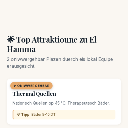
🌟 Top Attraktioune zu El
Hamma
2 oniwwergehbar Plazen duerch eis lokal Equipe
erausgesicht.
✨ ONIWWERGEHBAR
🌿 NATUR-STÄTTE
Thermal Quellen
Natierlech Quellen op 45 °C. Therapeutesch Bäder.
💡 Tipp:
Bäder 5-10 DT.