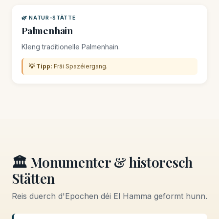
🌿 NATUR-STÄTTE
Palmenhain
Kleng traditionelle Palmenhain.
💡 Tipp:
Fräi Spazéiergang.
🏛️ Monumenter & historesch
Stätten
Reis duerch d'Epochen déi El Hamma geformt hunn.