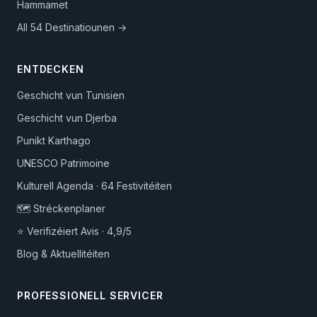
Hammamet
All 54 Destinatiounen →
ENTDECKEN
Geschicht vun Tunisien
Geschicht vun Djerba
Punikt Karthago
UNESCO Patrimoine
Kulturell Agenda · 64 Festivitéiten
🗺️ Stréckenplaner
⭐ Verifizéiert Avis · 4,9/5
Blog & Aktuellitéiten
PROFESSIONELL SERVICER