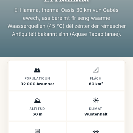
El Hamma, thermal Oasis 30 km vun Gabès
ewech, ass beréimt fir seng waarme
Waasserquellen (45 °C) déi zënter der rëmescher
Antiquitéit bekannt sinn (Aquae Tacapitanae).
👥
📐
POPULATIOUN
FLÄCH
32 000 Awunner
60 km²
⛰️
☀️
ALTITÜD
KLIMAT
60 m
Wüstenhaft
📅
🚗