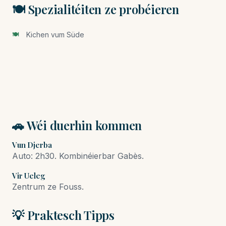
🍽️ Spezialitéiten ze probéieren
Kichen vum Süde
🚗 Wéi duerhin kommen
Vun Djerba
Auto: 2h30. Kombinéierbar Gabès.
Vir Ueleg
Zentrum ze Fouss.
💡 Praktesch Tipps