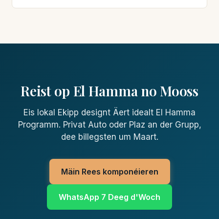
Reist op El Hamma no Mooss
Eis lokal Ekipp designt Äert idealt El Hamma
Programm. Privat Auto oder Plaz an der Grupp,
dee billegsten um Maart.
Mäin Rees komponéieren
WhatsApp 7 Deeg d'Woch