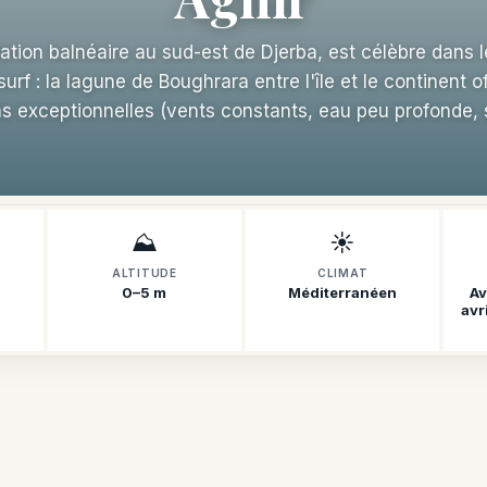
tation balnéaire au sud-est de Djerba, est célèbre dans
surf : la lagune de Boughrara entre l'île et le continent o
ns exceptionnelles (vents constants, eau peu profonde, s
⛰️
☀️
ALTITUDE
CLIMAT
0–5 m
Méditerranéen
Av
avr