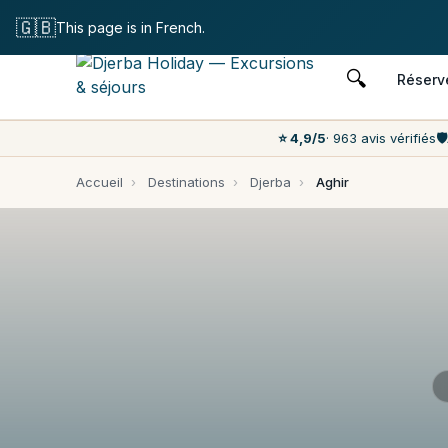
Annulation
🇬🇧
This page is in French.
🔍
Réserv
⭐ 4,9/5
· 963 avis vérifiés
🛡️
Accueil
›
Destinations
›
Djerba
›
Aghir