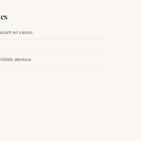
ues
avant en saison
hôtels alentour
e