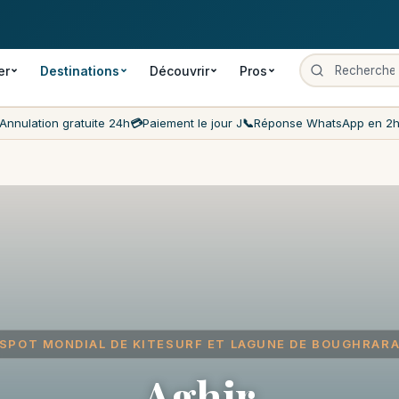
 gratuite
Paiement le jour J
Prix les moins chers du marché
Servi
er
Destinations
Découvrir
Pros
Annulation gratuite 24h
💳
Paiement le jour J
📞
Réponse WhatsApp en 2
SPOT MONDIAL DE KITESURF ET LAGUNE DE BOUGHRAR
Aghir