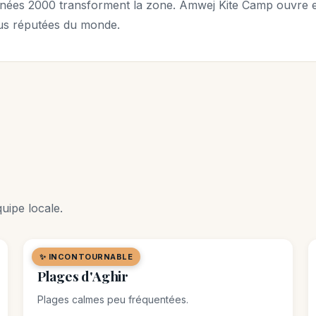
années 2000 transforment la zone. Amwej Kite Camp ouvre e
lus réputées du monde.
uipe locale.
✨ INCONTOURNABLE
🏖️ PLAGE
Plages d'Aghir
Plages calmes peu fréquentées.