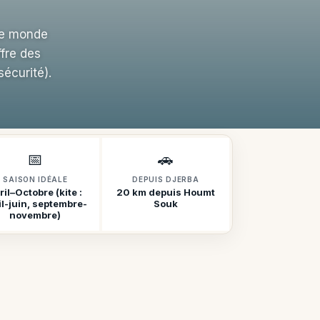
 le monde
ffre des
écurité).
📅
🚗
SAISON IDÉALE
DEPUIS DJERBA
ril–Octobre (kite :
20 km depuis Houmt
il-juin, septembre-
Souk
novembre)