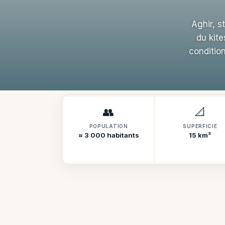
Aghir, s
du kite
conditio
👥
📐
POPULATION
SUPERFICIE
≈ 3 000 habitants
15 km²