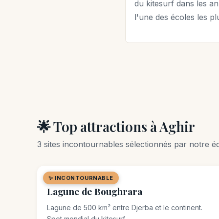
du kitesurf dans les 
l'une des écoles les p
🌟 Top attractions à Aghir
3 sites incontournables sélectionnés par notre éq
✨ INCONTOURNABLE
🌿 SITE NATUREL
Lagune de Boughrara
Lagune de 500 km² entre Djerba et le continent.
Spot mondial du kitesurf.