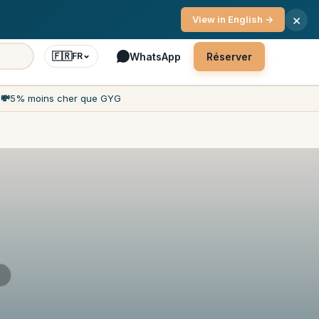
ce client 7j/7
×
View in English →
🇫🇷
WhatsApp
Réserver
FR
h
💸
5% moins cher que GYG
A