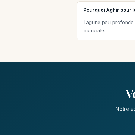
Pourquoi Aghir pour le
Lagune peu profonde (
mondiale.
V
Notre éq