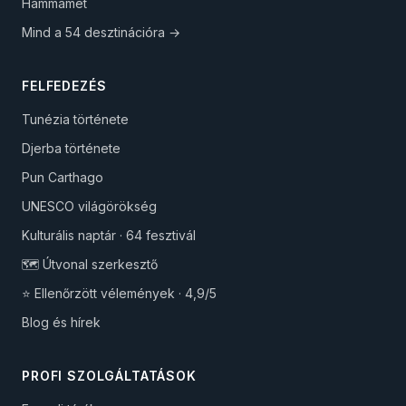
Hammamet
Mind a 54 desztinációra →
FELFEDEZÉS
Tunézia története
Djerba története
Pun Carthago
UNESCO világörökség
Kulturális naptár · 64 fesztivál
🗺️ Útvonal szerkesztő
⭐ Ellenőrzött vélemények · 4,9/5
Blog és hírek
PROFI SZOLGÁLTATÁSOK