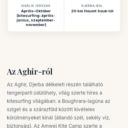
IDEÁLIS IDŐSZAK
DJERBA-BÓL
Április–Október
20 km Houmt Souk-tól
(kitesurfing: április-
június, szeptember-
november)
Az Aghir-ról
Az Aghir, Djerba délkeleti részén található
tengerparti üdülőhely, világ szerte híres a
kitesurfing világában: a Boughrara-lagúna az
sziget és a szárazföld között kivételes
körülményeket kínál (állandó szél, sekély víz,
biztonság). Az Amwej Kite Camp szerte a