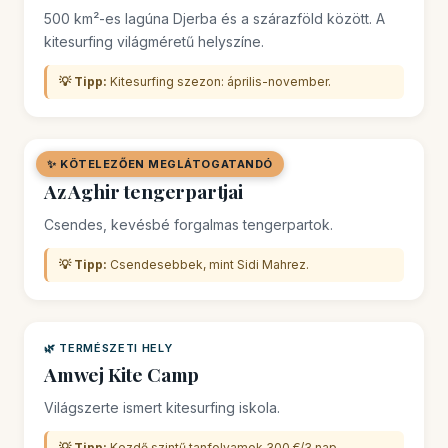
500 km²-es lagúna Djerba és a szárazföld között. A
kitesurfing világméretű helyszíne.
💡 Tipp:
Kitesurfing szezon: április-november.
✨ KÖTELEZŐEN MEGLÁTOGATANDÓ
🏖️ TENGERPART
Az Aghir tengerpartjai
Csendes, kevésbé forgalmas tengerpartok.
💡 Tipp:
Csendesebbek, mint Sidi Mahrez.
🌿 TERMÉSZETI HELY
Amwej Kite Camp
Világszerte ismert kitesurfing iskola.
💡 Tipp:
Kezdő szintű tanfolyamok 300 €/3 nap.