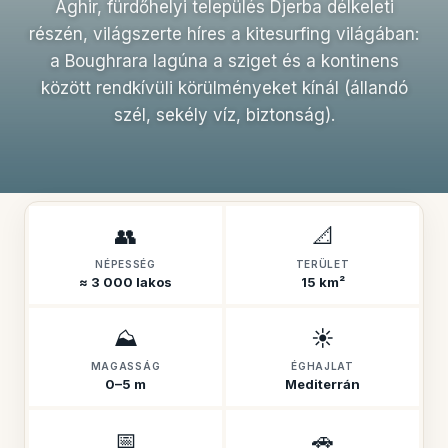
Aghir, fürdőhelyi település Djerba délkeleti
részén, világszerte híres a kitesurfing világában:
a Boughrara lagúna a sziget és a kontinens
között rendkívüli körülményeket kínál (állandó
szél, sekély víz, biztonság).
👥
📐
NÉPESSÉG
TERÜLET
≈ 3 000 lakos
15 km²
⛰️
☀️
MAGASSÁG
ÉGHAJLAT
0–5 m
Mediterrán
📅
🚗