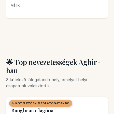
válik.
🌟 Top nevezetességek Aghir-
ban
3 kötelező látogatandó hely, amelyet helyi
csapatunk választott ki.
✨ KÖTELEZŐEN MEGLÁTOGATANDÓ
🌿 TERMÉSZETI HELY
Boughrara-lagúna