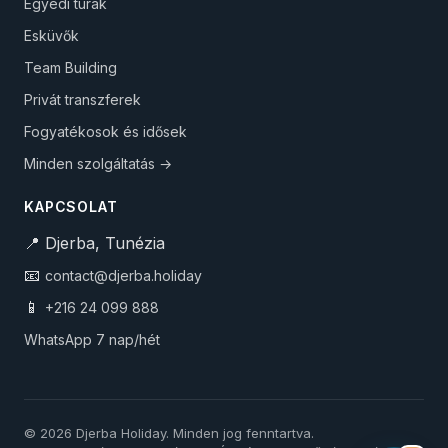
Egyedi túrák
Esküvők
Team Building
Privát transzferek
Fogyatékosok és idősek
Minden szolgáltatás →
KAPCSOLAT
📍 Djerba, Tunézia
📧
contact@djerba.holiday
📱
+216 24 099 888
WhatsApp 7 nap/hét
© 2026 Djerba Holiday. Minden jog fenntartva.