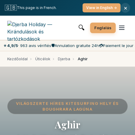
Ingyenes lemondás
Fizetés a helyszínen
🇬🇧
×
This page is in French.
View in English →
A piacon a legjobb árak
Ügyfélszolgálat 7 nap/hét
🔍
Foglalás
⭐ 4,9/5
· 963 avis vérifiés
🛡️
Annulation gratuite 24h
💳
Paiement le jour 
Kezdőoldal
›
Úticélok
›
Djerba
›
Aghir
VILÁGSZERTE HÍRES KITESURFING HELY ÉS
BOUGHRARA LAGÚNA
Aghir