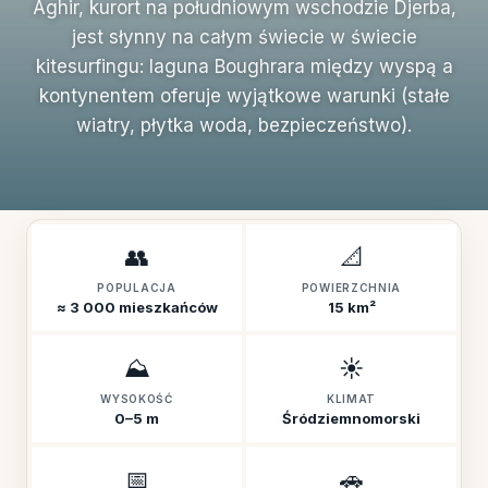
Aghir, kurort na południowym wschodzie Djerba,
jest słynny na całym świecie w świecie
kitesurfingu: laguna Boughrara między wyspą a
kontynentem oferuje wyjątkowe warunki (stałe
wiatry, płytka woda, bezpieczeństwo).
👥
📐
POPULACJA
POWIERZCHNIA
≈ 3 000 mieszkańców
15 km²
⛰️
☀️
WYSOKOŚĆ
KLIMAT
0–5 m
Śródziemnomorski
📅
🚗