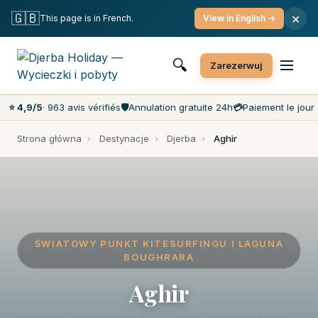
Bezpłatne anulowanie
Płatność w dniu zarezerwowania
🇬🇧
×
This page is in French.
View in English →
Najniższe ceny na rynku
Obsługa klienta 7 dni w tygodniu
🔍
Zarezerwuj
⭐ 4,9/5
· 963 avis vérifiés
🛡️
Annulation gratuite 24h
💳
Paiement le jour 
Strona główna
›
Destynacje
›
Djerba
›
Aghir
ŚWIATOWY PUNKT KITESURFINGU I LAGUNA
BOUGHRARA
Aghir