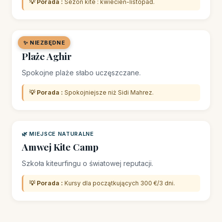
💡 Porada :
Sezon kite : kwiecień-listopad.
✨ NIEZBĘDNE
🏖️ PLAŻA
Plaże Aghir
Spokojne plaże słabo uczęszczane.
💡 Porada :
Spokojniejsze niż Sidi Mahrez.
🌿 MIEJSCE NATURALNE
Amwej Kite Camp
Szkoła kiteurfingu o światowej reputacji.
💡 Porada :
Kursy dla początkujących 300 €/3 dni.