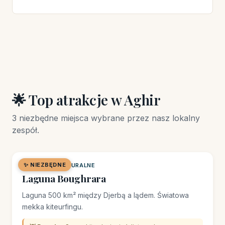
🌟 Top atrakcje w Aghir
3 niezbędne miejsca wybrane przez nasz lokalny
zespół.
✨ NIEZBĘDNE
🌿 MIEJSCE NATURALNE
Laguna Boughrara
Laguna 500 km² między Djerbą a lądem. Światowa
mekka kiteurfingu.